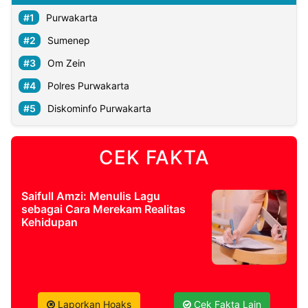
Purwakarta
Sumenep
Om Zein
Polres Purwakarta
Diskominfo Purwakarta
CEK FAKTA
Saifull Amzi: Menulis Lagu
sebagai Cara Merekam Realitas
Kehidupan
Laporkan Hoaks
Cek Fakta Lain