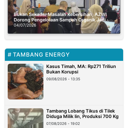
Bukan Sekadar Masalah Kebersihan, AZWI
Dorong Pengelolaan Sampah Organik Jadi
Solusi Krisis Iklim
04/07/2026
TAMBANG ENERGY
Kasus Timah, MA: Rp271 Triliun
Bukan Korupsi
09/08/2026 - 13:35
Tambang Lobang Tikus di Tilek
Diduga Milik Iin, Produksi 700 Kg
07/08/2026 - 19:02