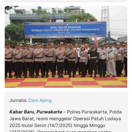
MULTIMEDIA
INDONESIA
Partner
Insight
Suara
Lens
Daily
Jalan
Idealita
Kita
Dinamikapost.com
Radar
Seedbacklink
NTB
Time
IDN
Jogja
Rakyat
News
Notice
Baru
Follow
Kabarbaru
Jurnalis:
Deni Aping
Kabar Baru, Purwakarta
– Polres Purwakarta, Polda
Jawa Barat, resmi menggelar Operasi Patuh Lodaya
2025 mulai Senin (14/7/2025) hingga Minggu