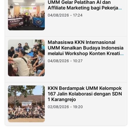
UMM Gelar Pelatihan AI dan
Affiliate Marketing bagi Pekerja
Migran Indonesia di Taiwan
04/08/2026 - 17:24
Mahasiswa KKN Internasional
UMM Kenalkan Budaya Indonesia
melalui Workshop Konten Kreatif
di Taiwan
04/08/2026 - 10:27
KKN Berdampak UMM Kelompok
167 Jalin Kolaborasi dengan SDN
1 Karangrejo
02/08/2026 - 19:20