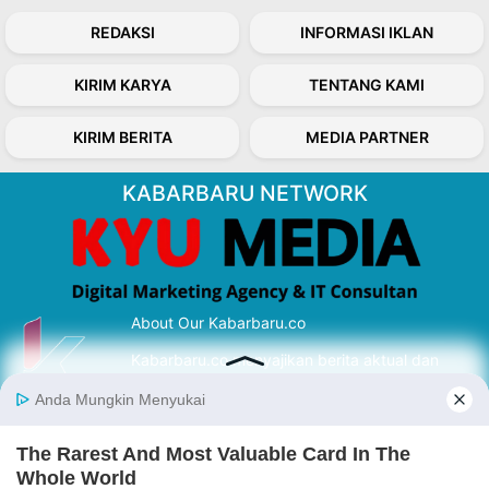
REDAKSI
INFORMASI IKLAN
KIRIM KARYA
TENTANG KAMI
KIRIM BERITA
MEDIA PARTNER
KABARBARU NETWORK
About Our Kabarbaru.co
Kabarbaru.co menyajikan berita aktual dan
inspiratif dari sudut pandang berbaik sangka
serta terverifikasi dari sumber yang tepat.
Follow Kabarbaru