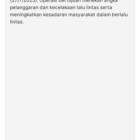
(27/7/2025). Operasi bertujuan menekan angka
pelanggaran dan kecelakaan lalu lintas serta
meningkatkan kesadaran masyarakat dalam berlalu
©
Kabarbaru.co
lintas.
-
2026
PT.
Kabarbaru
Media
Holding