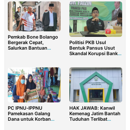
Pemkab Bone Bolango
Politisi PKB Usul
Bergerak Cepat,
Bentuk Pansus Usut
Salurkan Bantuan
Skandal Korupsi Bank
untuk Korban
Jatim
Kebakaran
PC IPNU-IPPNU
HAK JAWAB: Kanwil
Pamekasan Galang
Kemenag Jatim Bantah
Dana untuk Korban
Tuduhan Terlibat
Erupsi Gunung Semeru
Dugaan Korupsi Proyek