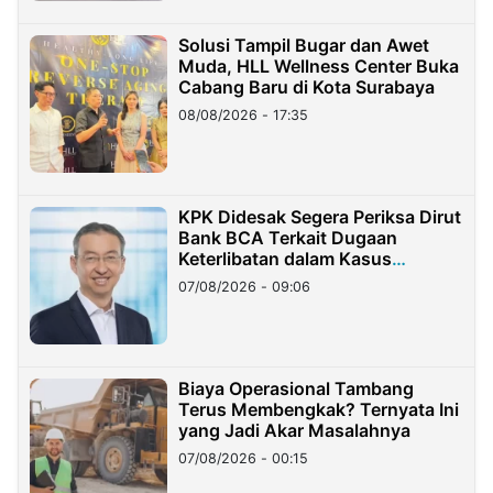
Solusi Tampil Bugar dan Awet
Muda, HLL Wellness Center Buka
Cabang Baru di Kota Surabaya
08/08/2026 - 17:35
KPK Didesak Segera Periksa Dirut
Bank BCA Terkait Dugaan
Keterlibatan dalam Kasus
Hilangnya Dana Nasabah Rp2,58
07/08/2026 - 09:06
Miliar
Biaya Operasional Tambang
Terus Membengkak? Ternyata Ini
yang Jadi Akar Masalahnya
07/08/2026 - 00:15