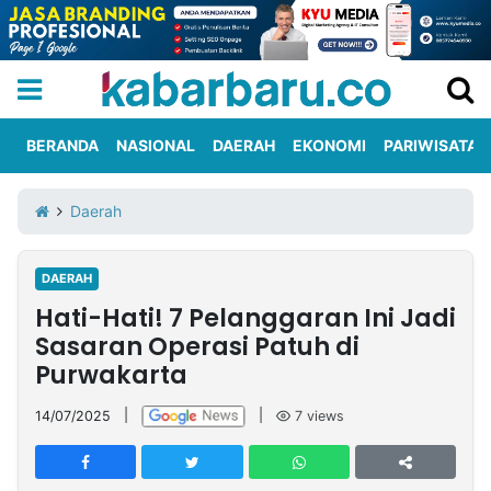
BERANDA
NASIONAL
DAERAH
EKONOMI
PARIWISATA
Informasi
KabarbaruTV
Kirim
Tentang
Daerah
Iklan
Berita
Kami
DAERAH
Berita
Hati-Hati! 7 Pelanggaran Ini Jadi
Nasional
International
Olahraga
Entertainment
Daerah
Pariwisata
Kuliner
Kolom
Sasaran Operasi Patuh di
Purwakarta
Network
14/07/2025
|
|
7
views
PT
TREETAN