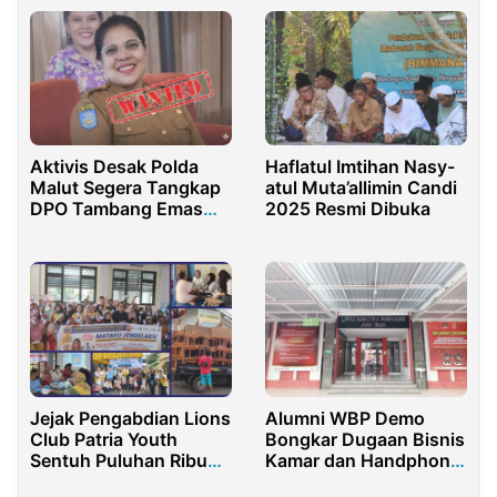
Tender Rp 121 Miliar di
Kemenag RI
Aktivis Desak Polda
Haflatul Imtihan Nasy-
Malut Segera Tangkap
atul Muta’allimin Candi
DPO Tambang Emas
2025 Resmi Dibuka
Ilegal di Halmahera
Utara
Jejak Pengabdian Lions
Alumni WBP Demo
Club Patria Youth
Bongkar Dugaan Bisnis
Sentuh Puluhan Ribu
Kamar dan Handphone
Warga
di Lapas Narkotika