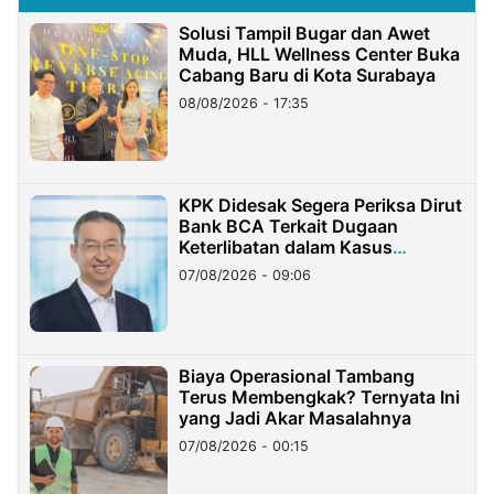
Solusi Tampil Bugar dan Awet
Muda, HLL Wellness Center Buka
Cabang Baru di Kota Surabaya
08/08/2026 - 17:35
KPK Didesak Segera Periksa Dirut
Bank BCA Terkait Dugaan
Keterlibatan dalam Kasus
Hilangnya Dana Nasabah Rp2,58
07/08/2026 - 09:06
Miliar
Biaya Operasional Tambang
Terus Membengkak? Ternyata Ini
yang Jadi Akar Masalahnya
07/08/2026 - 00:15