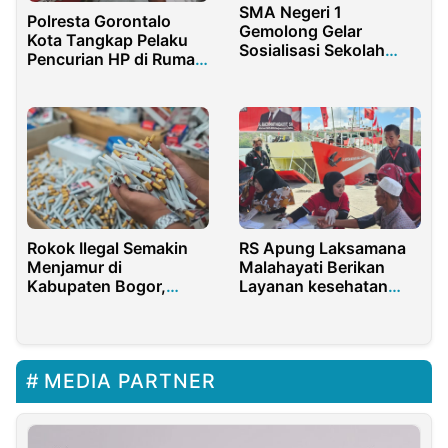
SMA Negeri 1
Polresta Gorontalo
Gemolong Gelar
Kota Tangkap Pelaku
Sosialisasi Sekolah
Pencurian HP di Rumah
Berintegritas
Makan
Rokok Ilegal Semakin
RS Apung Laksamana
Menjamur di
Malahayati Berikan
Kabupaten Bogor,
Layanan kesehatan
Aparat Sengaja Diam?
Gratis di NTB
MEDIA PARTNER