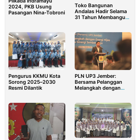
Pilkada Indramayu
Toko Bangunan
2024, PKB Usung
Andalas Hadir Selama
Pasangan Nina-Tobroni
31 Tahun Membangun
Kepercayaan
Masyarakat
Pengurus KKMU Kota
PLN UP3 Jember:
Sorong 2025–2030
Bersama Pelanggan
Resmi Dilantik
Melangkah dengan
Energi Hijau Menuju
Sinergi Jember Baru