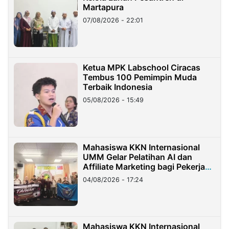
Martapura
07/08/2026 - 22:01
Ketua MPK Labschool Ciracas
Tembus 100 Pemimpin Muda
Terbaik Indonesia
05/08/2026 - 15:49
Mahasiswa KKN Internasional
UMM Gelar Pelatihan AI dan
Affiliate Marketing bagi Pekerja
Migran Indonesia di Taiwan
04/08/2026 - 17:24
Mahasiswa KKN Internasional