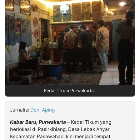
MULTIMEDIA
INDONESIA
Partner
Insight
Suara
Lens
Daily
Jalan
Idealita
Kita
Dinamikapost.com
Radar
Seedbacklink
NTB
Time
IDN
Jogja
Rakyat
News
Notice
Baru
Follow
Kabarbaru
Kedai Tikum Purwakarta .
Jurnalis:
Deni Aping
Kabar Baru, Purwakarta
– Kedai Tikum yang
berlokasi di Pasirkihiang, Desa Lebak Anyar,
Kecamatan Pasawahan, kini menjadi tempat