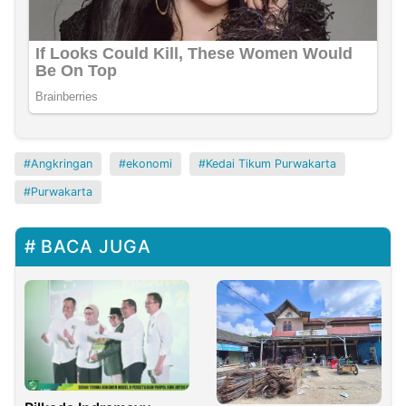
Angkringan
ekonomi
Kedai Tikum Purwakarta
Purwakarta
BACA JUGA