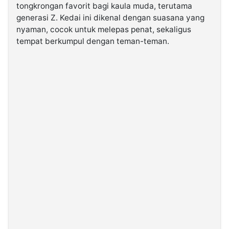
tongkrongan favorit bagi kaula muda, terutama
generasi Z. Kedai ini dikenal dengan suasana yang
©
nyaman, cocok untuk melepas penat, sekaligus
Kabarbaru.co
-
tempat berkumpul dengan teman-teman.
2026
PT.
Kabarbaru
Media
Holding