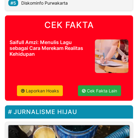
Diskominfo Purwakarta
CEK FAKTA
Saifull Amzi: Menulis Lagu
sebagai Cara Merekam Realitas
Kehidupan
Laporkan Hoaks
Cek Fakta Lain
JURNALISME HIJAU