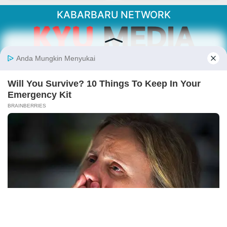
KABARBARU NETWORK
About Our Kabarbaru.co
Kabarbaru.co menyajikan berita aktual dan
inspiratif dari sudut pandang berbaik sangka
serta terverifikasi dari sumber yang tepat.
Follow Kabarbaru
Kabarbaru.co