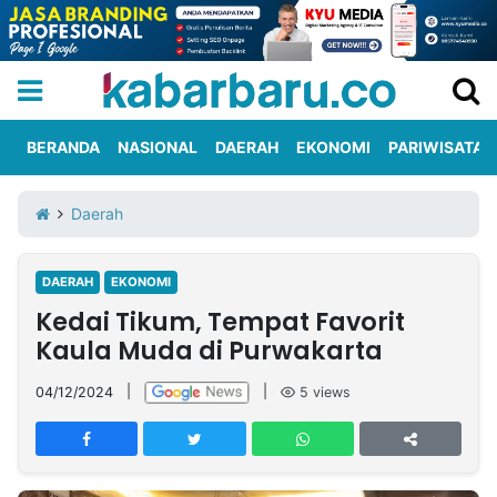
BERANDA
NASIONAL
DAERAH
EKONOMI
PARIWISATA
Informasi
KabarbaruTV
Kirim
Tentang
Daerah
Iklan
Berita
Kami
DAERAH
EKONOMI
Berita
Kedai Tikum, Tempat Favorit
Nasional
International
Olahraga
Entertainment
Daerah
Pariwisata
Kuliner
Kolom
Kaula Muda di Purwakarta
04/12/2024
|
|
5
views
Network
PT
TREETAN