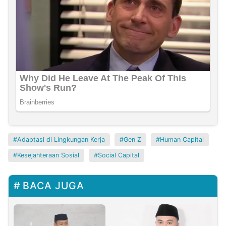
Adaptasi di Lingkungan Kerja
Gen Z
Human Capital
Kesejahteraan Sosial
Social Capital
BACA JUGA