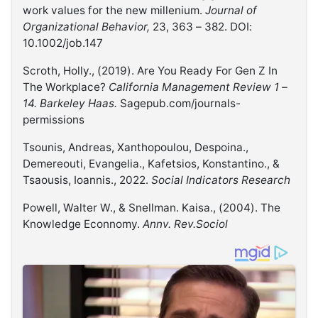
work values for the new millenium.
Journal of
Organizational Behavior,
23, 363 – 382. DOI:
10.1002/job.147
Scroth, Holly., (2019). Are You Ready For Gen Z In
The Workplace?
California Management Review 1 –
14. Barkeley Haas.
Sagepub.com/journals-
permissions
Tsounis, Andreas, Xanthopoulou, Despoina.,
Demereouti, Evangelia., Kafetsios, Konstantino., &
Tsaousis, Ioannis., 2022.
Social Indicators Research
Powell, Walter W., & Snellman. Kaisa., (2004). The
Knowledge Econnomy.
Annv. Rev.Sociol