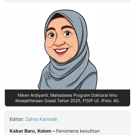
MULTIMEDIA
INDONESIA
Partner
Insight
Suara
Lens
Daily
Jalan
Idealita
Kita
Dinamikapost.com
Radar
Seedbacklink
NTB
Time
IDN
Jogja
Rakyat
News
Notice
Baru
Follow
Kabarbaru
Niken Ardiyanti, Mahasiswa Program Doktoral Ilmu
Kesejahteraan Sosial Tahun 2025, FISIP UI. (Foto: AI).
Editor:
Zahra Karimah
Kabar Baru, Kolom –
Fenomena kesulitan