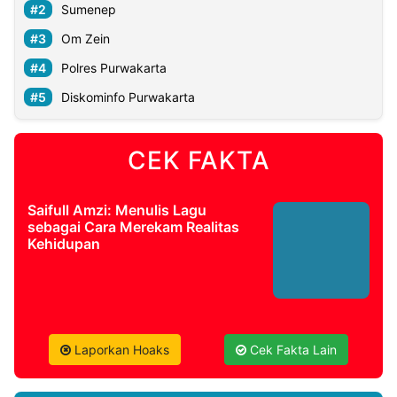
Sumenep
Om Zein
Polres Purwakarta
Diskominfo Purwakarta
CEK FAKTA
Saifull Amzi: Menulis Lagu
sebagai Cara Merekam Realitas
Kehidupan
Laporkan Hoaks
Cek Fakta Lain