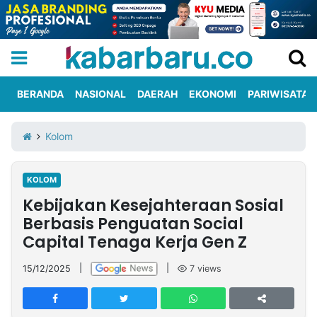
BERANDA
NASIONAL
DAERAH
EKONOMI
PARIWISATA
Informasi
KabarbaruTV
Kirim
Tentang
Kolom
Iklan
Berita
Kami
KOLOM
Berita
Kebijakan Kesejahteraan Sosial
Nasional
International
Olahraga
Entertainment
Daerah
Pariwisata
Kuliner
Kolom
Berbasis Penguatan Social
Capital Tenaga Kerja Gen Z
Network
15/12/2025
|
|
7
views
PT
TREETAN