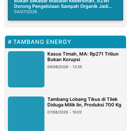
Bukan Sekadar Masalah Kebersihan, AZWI
Dorong Pengelolaan Sampah Organik Jadi
Solusi Krisis Iklim
04/07/2026
TAMBANG ENERGY
Kasus Timah, MA: Rp271 Triliun
Bukan Korupsi
09/08/2026 - 13:35
Tambang Lobang Tikus di Tilek
Diduga Milik Iin, Produksi 700 Kg
07/08/2026 - 19:02