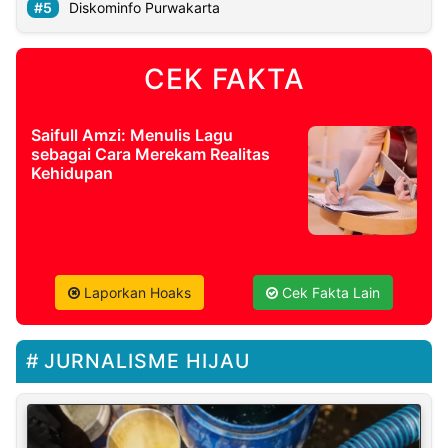
Diskominfo Purwakarta
CEK FAKTA
Saifull Amzi: Menulis Lagu
sebagai Cara Merekam Realitas
Kehidupan
Laporkan Hoaks
Cek Fakta Lain
JURNALISME HIJAU