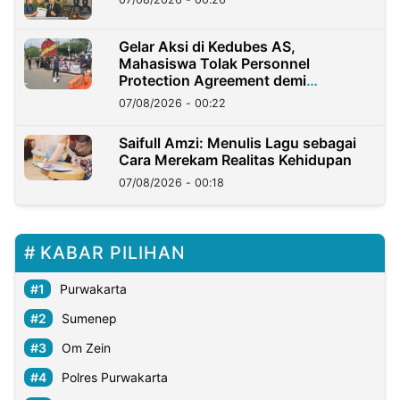
Gelar Aksi di Kedubes AS,
Mahasiswa Tolak Personnel
Protection Agreement demi
Kedaulatan Negara
07/08/2026 - 00:22
Saifull Amzi: Menulis Lagu sebagai
Cara Merekam Realitas Kehidupan
07/08/2026 - 00:18
KABAR PILIHAN
Purwakarta
Sumenep
Om Zein
Polres Purwakarta