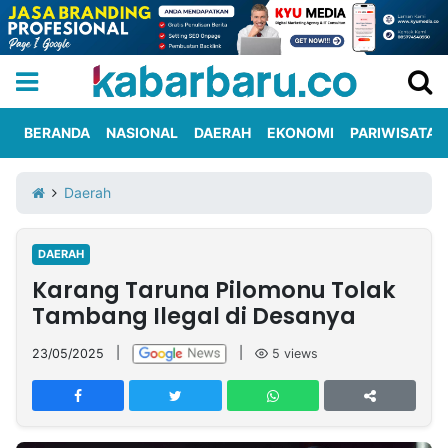
BERANDA
NASIONAL
DAERAH
EKONOMI
PARIWISATA
Informasi
KabarbaruTV
Kirim
Tentang
Daerah
Iklan
Berita
Kami
DAERAH
Berita
Karang Taruna Pilomonu Tolak
Nasional
International
Olahraga
Entertainment
Daerah
Pariwisata
Kuliner
Kolom
Tambang Ilegal di Desanya
23/05/2025
|
|
5
views
Network
PT
TREETAN