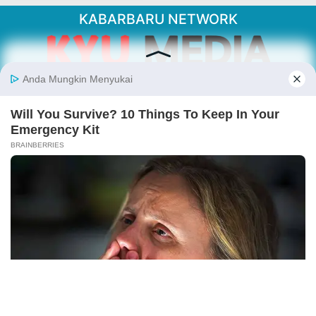
KABARBARU NETWORK
About Our Kabarbaru.co
Kabarbaru.co menyajikan berita aktual dan
inspiratif dari sudut pandang berbaik sangka
serta terverifikasi dari sumber yang tepat.
Follow Kabarbaru
Kabarbaru.co
Copyright © 2026. All rights reserved