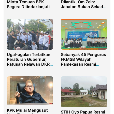
Minta Temuan BPK
Dilantik, Om Zein:
Segera Ditindaklanjuti
Jabatan Bukan Sekadar
Kursi
Ugal-ugalan Terbitkan
Sebanyak 45 Pengurus
Peraturan Gubernur,
FKMSB Wilayah
Ratusan Relawan DKR
Pamekasan Resmi
Demo Kantor Khofifah
Dilantik
KPK Mulai Mengusut
STIH Oyo Papua Resmi