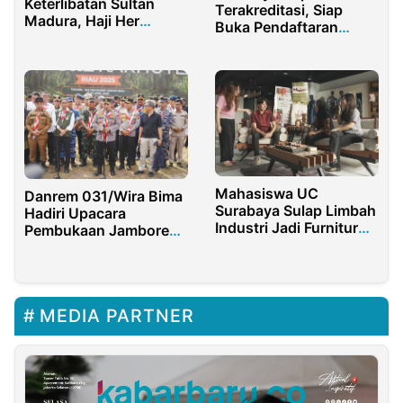
Keterlibatan Sultan
Terakreditasi, Siap
Madura, Haji Her
Buka Pendaftaran
Terkait Dugaan TPPU
Mahasiswa Baru
dan Cukai Rokok
Mahasiswa UC
Danrem 031/Wira Bima
Surabaya Sulap Limbah
Hadiri Upacara
Industri Jadi Furnitur
Pembukaan Jambore
Artistik Ramah
Karhutla 2025 Provinsi
Lingkungan
Riau
MEDIA PARTNER