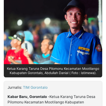
MULTIMEDIA
INDONESIA
Partner
Insight
Suara
Lens
Daily
Jalan
Idealita
Kita
Dinamikapost.com
Radar
Seedbacklink
NTB
Time
IDN
Jogja
Rakyat
News
Notice
Baru
Follow
Kabarbaru
Ketua Karang Taruna Desa Pilomonu Kecamatan Mootilango
Kabupaten Gorontalo, Abdullah Danial ( Foto : istimewa).
Jurnalis:
TIM Gorontalo
Kabar Baru, Gorontalo
-Ketua Karang Taruna Desa
Pilomonu Kecamatan Mootilango Kabupaten