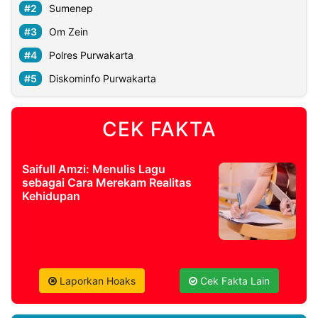
Sumenep
Om Zein
Polres Purwakarta
Diskominfo Purwakarta
CEK FAKTA
Saifull Amzi: Menulis Lagu
sebagai Cara Merekam Realitas
Kehidupan
Laporkan Hoaks
Cek Fakta Lain