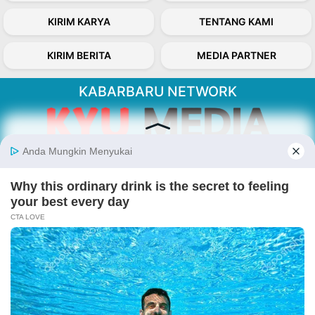
KIRIM KARYA
TENTANG KAMI
KIRIM BERITA
MEDIA PARTNER
KABARBARU NETWORK
About Our Kabarbaru.co
Kabarbaru.co menyajikan berita aktual dan
inspiratif dari sudut pandang berbaik sangka
serta terverifikasi dari sumber yang tepat.
Follow Kabarbaru