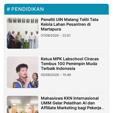
PENDIDIKAN
Peneliti UIN Malang Teliti Tata
Kelola Lahan Pesantren di
Martapura
07/08/2026 - 22:01
Ketua MPK Labschool Ciracas
Tembus 100 Pemimpin Muda
Terbaik Indonesia
05/08/2026 - 15:49
Mahasiswa KKN Internasional
UMM Gelar Pelatihan AI dan
Affiliate Marketing bagi Pekerja
Migran Indonesia di Taiwan