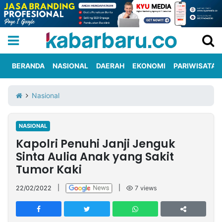
BERANDA
NASIONAL
DAERAH
EKONOMI
PARIWISATA
Informasi
KabarbaruTV
Kirim
Tentang
Nasional
Iklan
Berita
Kami
NASIONAL
Berita
Kapolri Penuhi Janji Jenguk
Nasional
International
Olahraga
Entertainment
Daerah
Pariwisata
Kuliner
Kolom
Sinta Aulia Anak yang Sakit
Tumor Kaki
Network
22/02/2022
|
|
7
views
PT
TREETAN