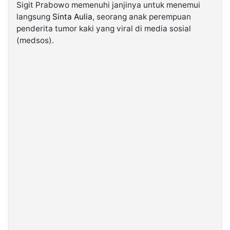
Sigit Prabowo memenuhi janjinya untuk menemui
langsung
Sinta Aulia
, seorang anak perempuan
©
penderita tumor kaki yang viral di media sosial
Kabarbaru.co
-
(medsos).
2026
PT.
Kabarbaru
Media
Holding