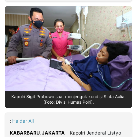
MULTIMEDIA
INDONESIA
Partner
Insight
Suara
Lens
Daily
Jalan
Idealita
Kita
Radar
Seedbacklink
NTB
Time
IDN
Jogja
Rakyat
News
Notice
Baru
Follow
Kabarbaru
Kapolri Sigit Prabowo saat menjenguk kondisi Sinta Aulia.
(Foto: Divisi Humas Polri).
:
Haidar Ali
KABARBARU,
JAKARTA
–
Kapolri
Jenderal Listyo