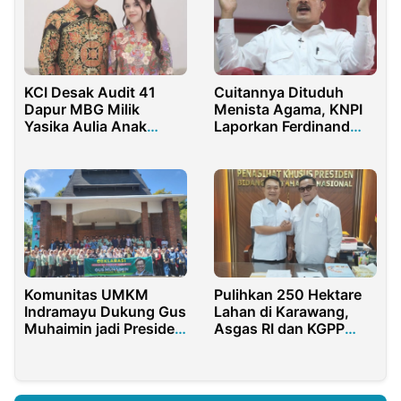
KCI Desak Audit 41
Cuitannya Dituduh
Dapur MBG Milik
Menista Agama, KNPI
Yasika Aulia Anak
Laporkan Ferdinand
DPRD Sulsel Pasca
Hutahaean ke
Dadan Hindayana
Bareskrim Polri
Ditangkap
Komunitas UMKM
Pulihkan 250 Hektare
Indramayu Dukung Gus
Lahan di Karawang,
Muhaimin jadi Presiden
Asgas RI dan KGPP
2024
Dapat Apresiasi
Jenderal (Purn.)
Dudung!