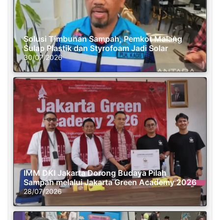
Solusi Timbunan Sampah, Pemkot Malang
Sulap Plastik dan Styrofoam Jadi Solar
30/07/2026
IMM DKI Jakarta Dorong Budaya Pilah
Sampah melalui Jakarta Green Academy 2026
28/07/2026