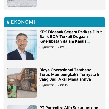
EKONOMI
KPK Didesak Segera Periksa Dirut
Bank BCA Terkait Dugaan
Keterlibatan dalam Kasus
Hilangnya Dana Nasabah Rp2,58
07/08/2026 - 09:06
Miliar
Biaya Operasional Tambang
Terus Membengkak? Ternyata Ini
yang Jadi Akar Masalahnya
07/08/2026 - 00:15
PT Paramitra Alfa Sekuritas dan