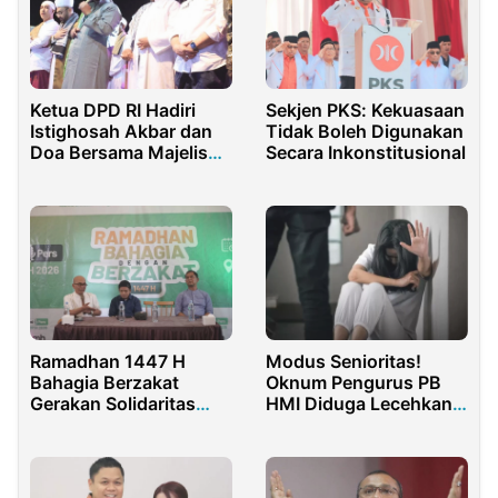
Ketua DPD RI Hadiri
Sekjen PKS: Kekuasaan
Istighosah Akbar dan
Tidak Boleh Digunakan
Doa Bersama Majelis
Secara Inkonstitusional
Sholawat Syababul
Kheir
Modus Senioritas!
Ramadhan 1447 H
Oknum Pengurus PB
Bahagia Berzakat
HMI Diduga Lecehkan
Gerakan Solidaritas
Mahasiswi di Semarang
Nasional Untuk Umat