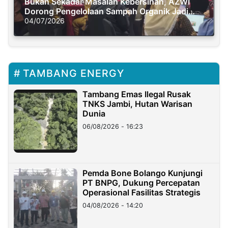
Bukan Sekadar Masalah Kebersihan, AZWI
Dorong Pengelolaan Sampah Organik Jadi
Solusi Krisis Iklim
04/07/2026
TAMBANG ENERGY
Tambang Emas Ilegal Rusak
TNKS Jambi, Hutan Warisan
Dunia
06/08/2026 - 16:23
Pemda Bone Bolango Kunjungi
PT BNPG, Dukung Percepatan
Operasional Fasilitas Strategis
04/08/2026 - 14:20