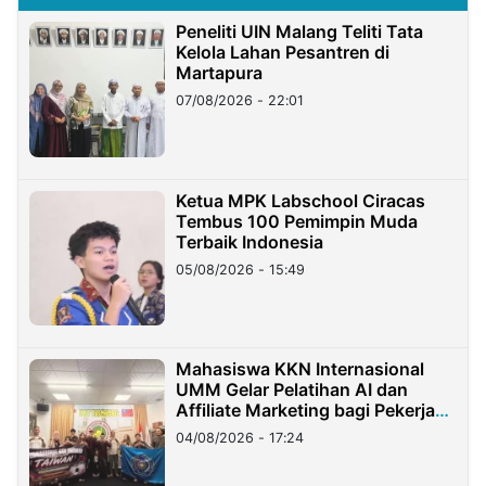
Peneliti UIN Malang Teliti Tata
Kelola Lahan Pesantren di
Martapura
07/08/2026 - 22:01
Ketua MPK Labschool Ciracas
Tembus 100 Pemimpin Muda
Terbaik Indonesia
05/08/2026 - 15:49
Mahasiswa KKN Internasional
UMM Gelar Pelatihan AI dan
Affiliate Marketing bagi Pekerja
Migran Indonesia di Taiwan
04/08/2026 - 17:24