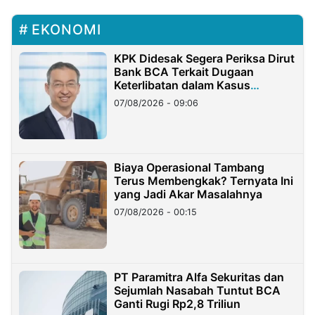
EKONOMI
KPK Didesak Segera Periksa Dirut
Bank BCA Terkait Dugaan
Keterlibatan dalam Kasus
Hilangnya Dana Nasabah Rp2,58
07/08/2026 - 09:06
Miliar
Biaya Operasional Tambang
Terus Membengkak? Ternyata Ini
yang Jadi Akar Masalahnya
07/08/2026 - 00:15
PT Paramitra Alfa Sekuritas dan
Sejumlah Nasabah Tuntut BCA
Ganti Rugi Rp2,8 Triliun