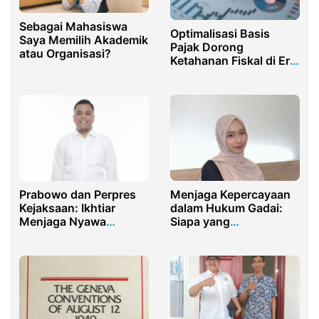
Sebagai Mahasiswa
Optimalisasi Basis
Saya Memilih Akademik
Pajak Dorong
atau Organisasi?
Ketahanan Fiskal di Era
Digital
Prabowo dan Perpres
Menjaga Kepercayaan
Kejaksaan: Ikhtiar
dalam Hukum Gadai:
Menjaga Nyawa
Siapa yang
Penegakan Hukum
Bertanggung Jawab
saat Barang Hilang?