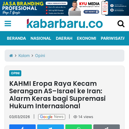
BERANDA
NASIONAL
DAERAH
EKONOMI
PARIWISATA
Informasi
KabarbaruTV
Kirim
Tentang
Kolom
Opini
Iklan
Berita
Kami
OPINI
Berita
KAHMI Eropa Raya Kecam
Nasional
International
Olahraga
Entertainment
Daerah
Pariwisata
Kuliner
Kolom
Serangan AS–Israel ke Iran:
Alarm Keras bagi Supremasi
Hukum Internasional
Network
03/03/2026
|
|
14
views
PT
TREETAN