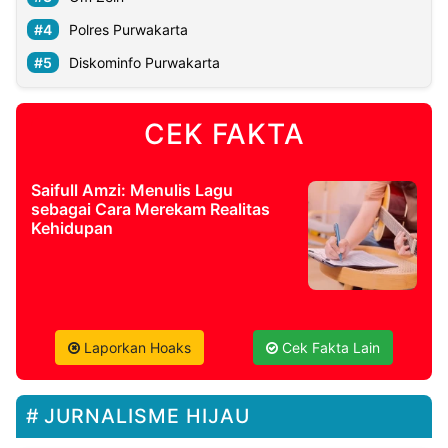
Polres Purwakarta
Diskominfo Purwakarta
CEK FAKTA
Saifull Amzi: Menulis Lagu
sebagai Cara Merekam Realitas
Kehidupan
Laporkan Hoaks
Cek Fakta Lain
JURNALISME HIJAU