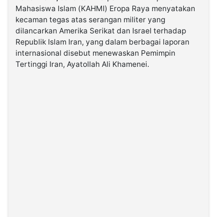
Mahasiswa Islam (KAHMI) Eropa Raya menyatakan
kecaman tegas atas serangan militer yang
©
dilancarkan Amerika Serikat dan Israel terhadap
Kabarbaru.co
-
Republik Islam Iran, yang dalam berbagai laporan
2026
internasional disebut menewaskan Pemimpin
Tertinggi Iran, Ayatollah Ali Khamenei.
PT.
Kabarbaru
Media
Holding