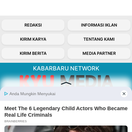
REDAKSI
INFORMASI IKLAN
KIRIM KARYA
TENTANG KAMI
KIRIM BERITA
MEDIA PARTNER
KABARBARU NETWORK
About Our Kabarbaru.co
Kabarbaru.co menyajikan berita aktual dan
inspiratif dari sudut pandang berbaik sangka
serta terverifikasi dari sumber yang tepat.