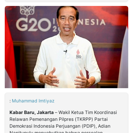
MULTIMEDIA
INDONESIA
Partner
Insight
Suara
Lens
Daily
Jalan
Idealita
Kita
Dinamikapost.com
Radar
Seedbacklink
NTB
Time
IDN
Jogja
Rakyat
News
Notice
Baru
Follow
Kabarbaru
:
Muhammad Imtiyaz
Kabar Baru, Jakarta
– Wakil Ketua Tim Koordinasi
Relawan Pemenangan Pilpres (TKRPP) Partai
Demokrasi Indonesia Perjuangan (PDIP), Adian
Napitupulu menyebutkan bahwa persoalan