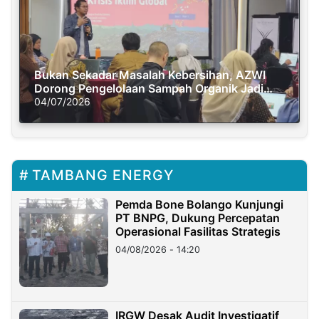
Bukan Sekadar Masalah Kebersihan, AZWI
Dorong Pengelolaan Sampah Organik Jadi
Solusi Krisis Iklim
04/07/2026
TAMBANG ENERGY
Pemda Bone Bolango Kunjungi
PT BNPG, Dukung Percepatan
Operasional Fasilitas Strategis
04/08/2026 - 14:20
IRGW Desak Audit Investigatif