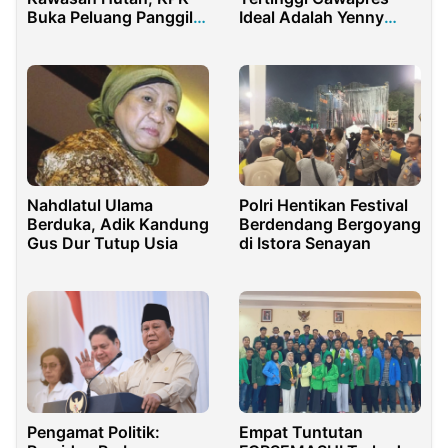
Buka Peluang Panggil
Ideal Adalah Yenny
Raja Juli hingga Siti
Wahid
Nurbaya
Nahdlatul Ulama
Polri Hentikan Festival
Berduka, Adik Kandung
Berdendang Bergoyang
Gus Dur Tutup Usia
di Istora Senayan
Pengamat Politik:
Empat Tuntutan