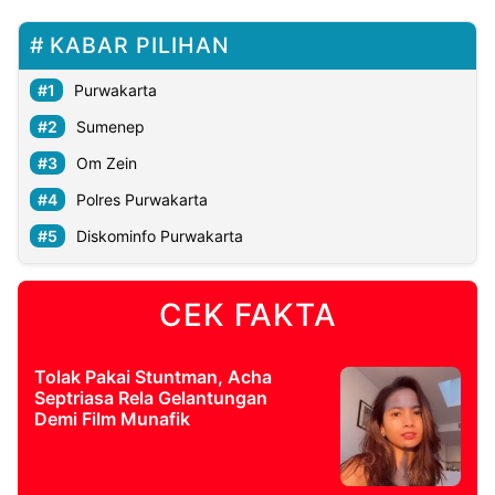
KABAR PILIHAN
Purwakarta
Sumenep
Om Zein
Polres Purwakarta
Diskominfo Purwakarta
CEK FAKTA
Tolak Pakai Stuntman, Acha
Septriasa Rela Gelantungan
Demi Film Munafik