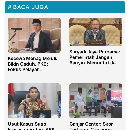
BACA JUGA
Suryadi Jaya Purnama:
Pemerintah Jangan
Kecewa Menag Melulu
Banyak Menuntut dan
Bikin Gaduh, PKB:
Membebani Rakyat
Fokus Pelayan
Presiden!
Usut Kasus Suap
Ganjar Center: Skor
Kawasan Hutan, KPK
Tertinggi Cawapres