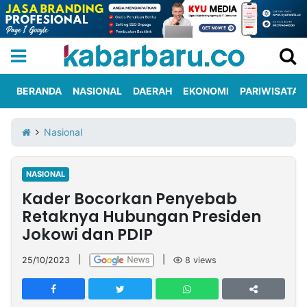
BERANDA
NASIONAL
DAERAH
EKONOMI
PARIWISATA
Informasi
KabarbaruTV
Kirim
Tentang
Nasional
Iklan
Berita
Kami
NASIONAL
Berita
Kader Bocorkan Penyebab
Nasional
International
Olahraga
Entertainment
Daerah
Pariwisata
Kuliner
Kolom
Retaknya Hubungan Presiden
Jokowi dan PDIP
Network
25/10/2023
|
|
8
views
PT
TREETAN