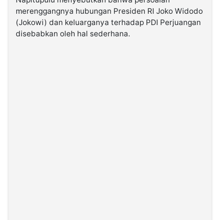
merenggangnya hubungan Presiden RI Joko Widodo
(Jokowi) dan keluarganya terhadap PDI Perjuangan
©
Kabarbaru.co
disebabkan oleh hal sederhana.
-
2026
PT.
Kabarbaru
Media
Holding