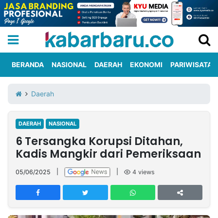
BERANDA
NASIONAL
DAERAH
EKONOMI
PARIWISATA
Informasi
KabarbaruTV
Kirim
Tentang
Daerah
Iklan
Berita
Kami
DAERAH
NASIONAL
Berita
6 Tersangka Korupsi Ditahan,
Nasional
International
Olahraga
Entertainment
Daerah
Pariwisata
Kuliner
Kolom
Kadis Mangkir dari Pemeriksaan
05/06/2025
|
|
4
views
Network
PT
TREETAN