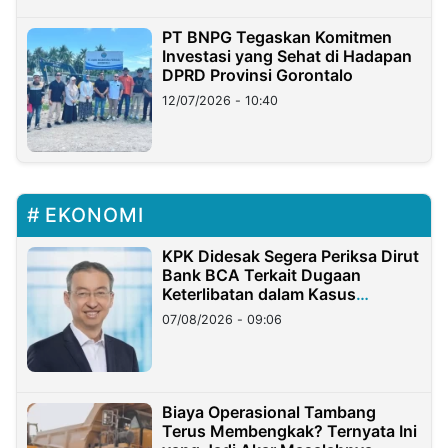
PT BNPG Tegaskan Komitmen
Investasi yang Sehat di Hadapan
DPRD Provinsi Gorontalo
12/07/2026 - 10:40
EKONOMI
KPK Didesak Segera Periksa Dirut
Bank BCA Terkait Dugaan
Keterlibatan dalam Kasus
Hilangnya Dana Nasabah Rp2,58
07/08/2026 - 09:06
Miliar
Biaya Operasional Tambang
Terus Membengkak? Ternyata Ini