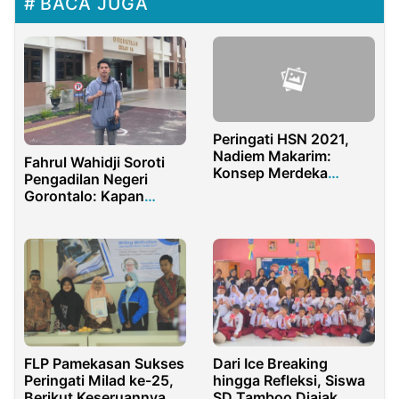
BACA JUGA
Peringati HSN 2021,
Nadiem Makarim:
Fahrul Wahidji Soroti
Konsep Merdeka
Pengadilan Negeri
Belajar Bakal Wujudkan
Gorontalo: Kapan
Santri Berdaya
Penitipan ganti rugi
Lahan PSN Bulango Ulu
Dibayar?
FLP Pamekasan Sukses
Dari Ice Breaking
Peringati Milad ke-25,
hingga Refleksi, Siswa
Berikut Keseruannya
SD Tamboo Diajak