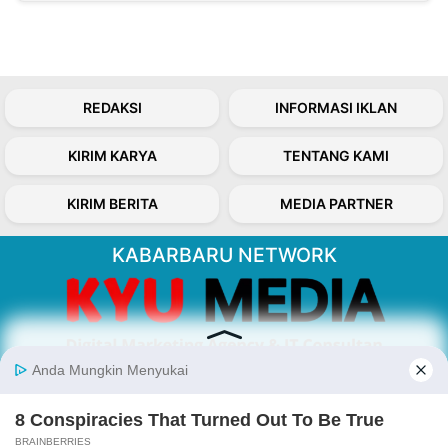
REDAKSI
INFORMASI IKLAN
KIRIM KARYA
TENTANG KAMI
KIRIM BERITA
MEDIA PARTNER
KABARBARU NETWORK
About Our Kabarbaru.co
Kabarbaru.co menyajikan berita aktual dan
inspiratif dari sudut pandang berbaik sangka
serta terverifikasi dari sumber yang tepat.