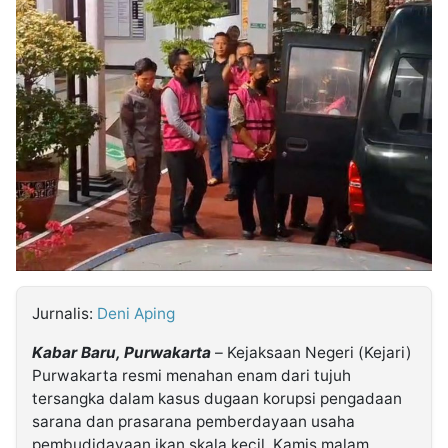
MULTIMEDIA
INDONESIA
Partner
Insight
Suara
Lens
Daily
Jalan
Idealita
Kita
Dinamikapost.com
Radar
Seedbacklink
NTB
Time
IDN
Jogja
Rakyat
News
Notice
Baru
Follow
Kabarbaru
Jurnalis:
Deni Aping
Kabar Baru, Purwakarta
– Kejaksaan Negeri (Kejari)
Purwakarta resmi menahan enam dari tujuh
tersangka dalam kasus dugaan korupsi pengadaan
sarana dan prasarana pemberdayaan usaha
pembudidayaan ikan skala kecil, Kamis malam