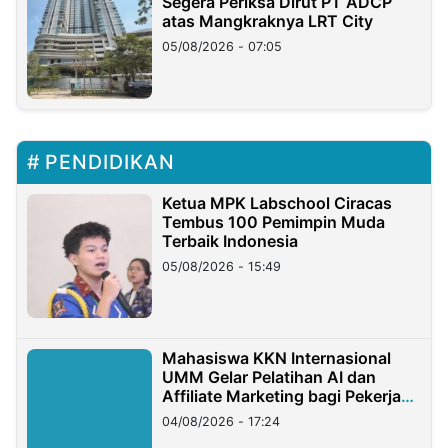
Segera Periksa Dirut PT ADCP
atas Mangkraknya LRT City
05/08/2026 - 07:05
PENDIDIKAN
Ketua MPK Labschool Ciracas
Tembus 100 Pemimpin Muda
Terbaik Indonesia
05/08/2026 - 15:49
Mahasiswa KKN Internasional
UMM Gelar Pelatihan AI dan
Affiliate Marketing bagi Pekerja
Migran Indonesia di Taiwan
04/08/2026 - 17:24