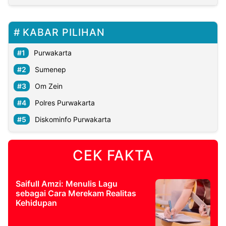
KABAR PILIHAN
Purwakarta
Sumenep
Om Zein
Polres Purwakarta
Diskominfo Purwakarta
CEK FAKTA
Saifull Amzi: Menulis Lagu
sebagai Cara Merekam Realitas
Kehidupan