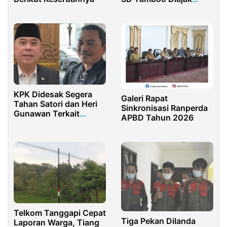
Lawan Bullying
KPK Didesak Segera
Galeri Rapat
Tahan Satori dan Heri
Sinkronisasi Ranperda
Gunawan Terkait
APBD Tahun 2026
Korupsi CSR BI
Telkom Tanggapi Cepat
Tiga Pekan Dilanda
Laporan Warga, Tiang