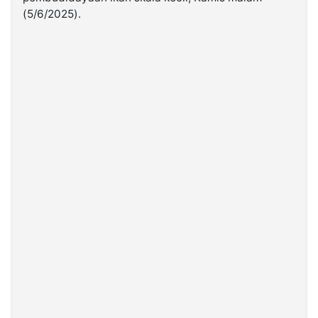
(5/6/2025).
©
Kabarbaru.co
-
2026
PT.
Kabarbaru
Media
Holding