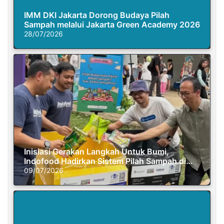
IMM DKI Jakarta Dorong Budaya Pilah
Sampah melalui Jakarta Green Academy 2026
28/07/2026
Inisiasi Gerakan Langkah Untuk Bumi,
Indofood Hadirkan Sistem Pilah Sampah di
Semasa Piknik
09/07/2026