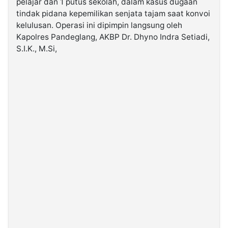
pelajar dan 1 putus sekolah, dalam kasus dugaan
tindak pidana kepemilikan senjata tajam saat konvoi
kelulusan. Operasi ini dipimpin langsung oleh
©
Kabarbaru.co
Kapolres Pandeglang, AKBP Dr. Dhyno Indra Setiadi,
-
2026
S.I.K., M.Si,
PT.
Kabarbaru
Media
Holding