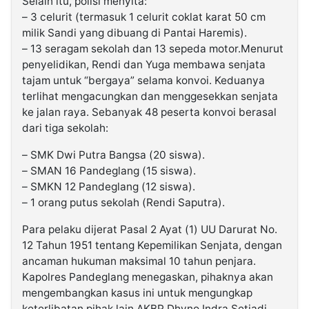
Selain itu, polisi menyita:
– 3 celurit (termasuk 1 celurit coklat karat 50 cm
milik Sandi yang dibuang di Pantai Haremis).
– 13 seragam sekolah dan 13 sepeda motor.Menurut
penyelidikan, Rendi dan Yuga membawa senjata
tajam untuk “bergaya” selama konvoi. Keduanya
terlihat mengacungkan dan menggesekkan senjata
ke jalan raya. Sebanyak 48 peserta konvoi berasal
dari tiga sekolah:
– SMK Dwi Putra Bangsa (20 siswa).
– SMAN 16 Pandeglang (15 siswa).
– SMKN 12 Pandeglang (12 siswa).
– 1 orang putus sekolah (Rendi Saputra).
Para pelaku dijerat Pasal 2 Ayat (1) UU Darurat No.
12 Tahun 1951 tentang Kepemilikan Senjata, dengan
ancaman hukuman maksimal 10 tahun penjara.
Kapolres Pandeglang menegaskan, pihaknya akan
mengembangkan kasus ini untuk mengungkap
keterlibatan pihak lain.AKBP Dhyno Indra Setiadi