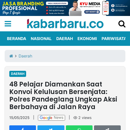
BERANDA
NASIONAL
DAERAH
EKONOMI
PARIWISATA
Informasi
KabarbaruTV
Kirim
Tentang
Daerah
Iklan
Berita
Kami
DAERAH
Berita
48 Pelajar Diamankan Saat
Nasional
International
Olahraga
Entertainment
Daerah
Pariwisata
Kuliner
Kolom
Konvoi Kelulusan Bersenjata:
Polres Pandeglang Ungkap Aksi
Berbahaya di Jalan Raya
Network
15/05/2025
|
|
2
views
PT
TREETAN