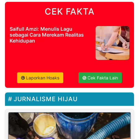
CEK FAKTA
Saifull Amzi: Menulis Lagu
sebagai Cara Merekam Realitas
Kehidupan
Laporkan Hoaks
Cek Fakta Lain
JURNALISME HIJAU