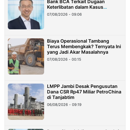
Bank BCA Terkait Dugaan
Keterlibatan dalam Kasus
Hilangnya Dana Nasabah Rp2,58
07/08/2026 - 09:06
Miliar
Biaya Operasional Tambang
Terus Membengkak? Ternyata Ini
yang Jadi Akar Masalahnya
07/08/2026 - 00:15
LMPP Jambi Desak Pengusutan
Dana CSR Rp47 Miliar PetroChina
di Tanjabtim
06/08/2026 - 09:19