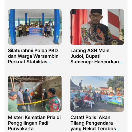
Jadi Tersangka
Inovasi Pengelolaan
Sampah
Silaturahmi Polda PBD
Larang ASN Main
dan Warga Warsambin
Judol, Bupati
Perkuat Stabilitas
Sumenep: Hancurkan
Kamtibmas
Karier
Misteri Kematian Pria di
Catat! Polisi Akan
Penggilingan Padi
Tilang Pengendara
Purwakarta
yang Nekat Terobos