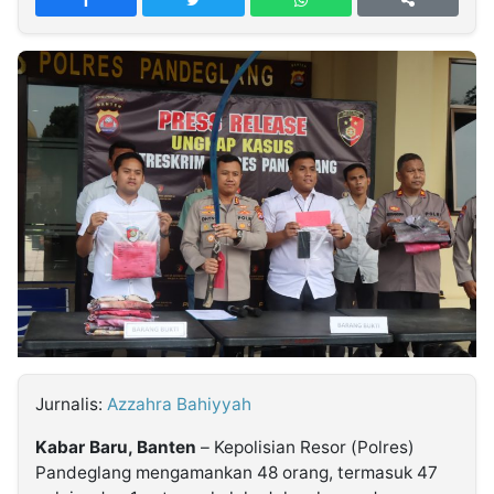
MULTIMEDIA
INDONESIA
Partner
Insight
Suara
Lens
Daily
Jalan
Idealita
Kita
Dinamikapost.com
Radar
Seedbacklink
NTB
Time
IDN
Jogja
Rakyat
News
Notice
Baru
Follow
Kabarbaru
Jurnalis:
Azzahra Bahiyyah
Kabar Baru, Banten
– Kepolisian Resor (Polres)
Pandeglang mengamankan 48 orang, termasuk 47