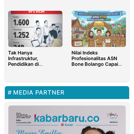
Palang Pintu
Perlintasan Kereta Api
Tak Hanya
Nilai Indeks
Infrastruktur,
Profesionalitas ASN
Pendidikan di
Bone Bolango Capai
Bojonegoro juga
82,84, Masuk Kategori
Ngleyer
Tinggi
MEDIA PARTNER