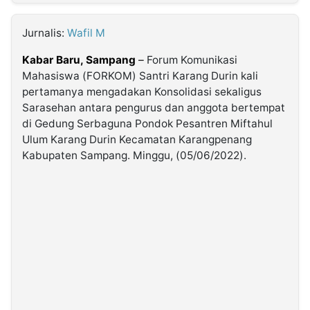
MULTIMEDIA
INDONESIA
Jurnalis:
Wafil M
Kabar Baru, Sampang
–
Forum Komunikasi
Partner
Mahasiswa (FORKOM) Santri Karang Durin kali
pertamanya mengadakan Konsolidasi sekaligus
Insight
Suara
Lens
Daily
Jalan
Idealita
Kita
Dinamikapost.com
Radar
Seedbacklink
Sarasehan antara pengurus dan anggota bertempat
NTB
Time
IDN
Jogja
Rakyat
News
Notice
Baru
di Gedung Serbaguna Pondok Pesantren Miftahul
Ulum Karang Durin Kecamatan Karangpenang
Follow
Kabupaten Sampang. Minggu, (05/06/2022).
Kabarbaru