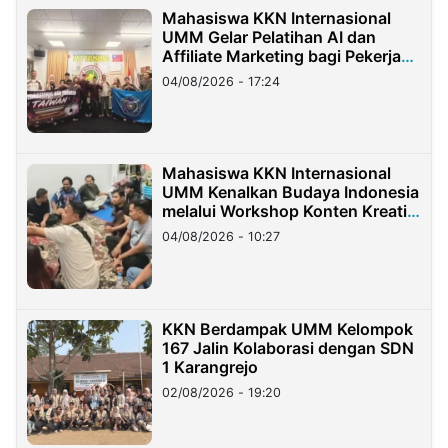
Mahasiswa KKN Internasional
UMM Gelar Pelatihan AI dan
Affiliate Marketing bagi Pekerja
Migran Indonesia di Taiwan
04/08/2026 - 17:24
Mahasiswa KKN Internasional
UMM Kenalkan Budaya Indonesia
melalui Workshop Konten Kreatif
di Taiwan
04/08/2026 - 10:27
KKN Berdampak UMM Kelompok
167 Jalin Kolaborasi dengan SDN
1 Karangrejo
02/08/2026 - 19:20