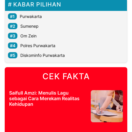
KABAR PILIHAN
Purwakarta
Sumenep
Om Zein
Polres Purwakarta
Diskominfo Purwakarta
CEK FAKTA
Saifull Amzi: Menulis Lagu
sebagai Cara Merekam Realitas
Kehidupan