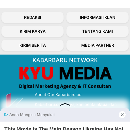
REDAKSI
INFORMASI IKLAN
KIRIM KARYA
TENTANG KAMI
KIRIM BERITA
MEDIA PARTNER
KABARBARU NETWORK
About Our Kabarbaru.co
Kabarbaru.co menyajikan berita aktual dan
inspiratif dari sudut pandang berbaik sangka
serta terverifikasi dari sumber yang tepat.
Follow Kabarbaru