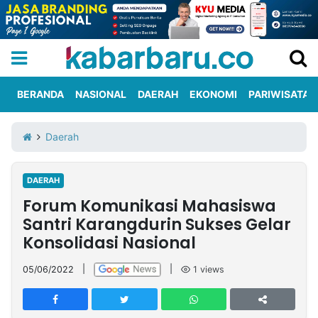
BERANDA
NASIONAL
DAERAH
EKONOMI
PARIWISATA
Informasi
KabarbaruTV
Kirim
Tentang
Daerah
Iklan
Berita
Kami
DAERAH
Berita
Forum Komunikasi Mahasiswa
Nasional
International
Olahraga
Entertainment
Daerah
Pariwisata
Kuliner
Kolom
Santri Karangdurin Sukses Gelar
Konsolidasi Nasional
Network
05/06/2022
|
|
1
views
PT
TREETAN