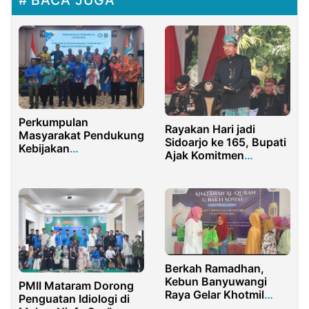
BACA JUGA
Perkumpulan
Rayakan Hari jadi
Masyarakat Pendukung
Sidoarjo ke 165, Bupati
Kebijakan
Ajak Komitmen
Pembangunan PBD
Bersama
Resmi Dikukuhkan
Berkah Ramadhan,
Kebun Banyuwangi
PMII Mataram Dorong
Raya Gelar Khotmil
Penguatan Idiologi di
Qur,an dan Baksos