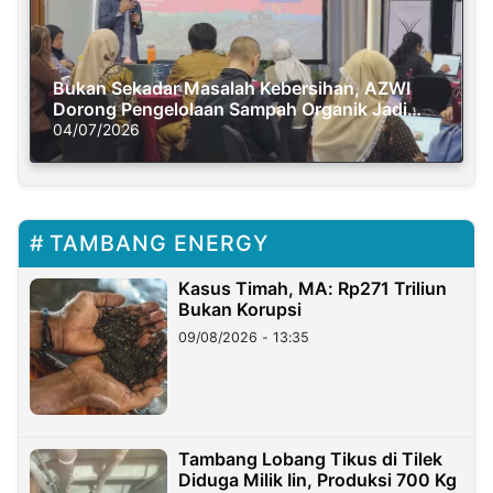
Bukan Sekadar Masalah Kebersihan, AZWI
Dorong Pengelolaan Sampah Organik Jadi
Solusi Krisis Iklim
04/07/2026
TAMBANG ENERGY
Kasus Timah, MA: Rp271 Triliun
Bukan Korupsi
09/08/2026 - 13:35
Tambang Lobang Tikus di Tilek
Diduga Milik Iin, Produksi 700 Kg