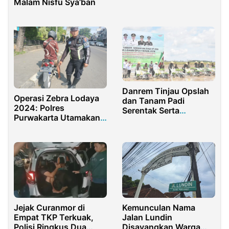
Malam Nisfu Sya’ban
Danrem Tinjau Opslah
Operasi Zebra Lodaya
dan Tanam Padi
2024: Polres
Serentak Serta
Purwakarta Utamakan
Peresmian Rehab
Pendekatan Humanis
Makoramil 15/Kuala
untuk Keamanan Lalu
Kampar
Lintas
Jejak Curanmor di
Kemunculan Nama
Empat TKP Terkuak,
Jalan Lundin
Polisi Ringkus Dua
Disayangkan Warga