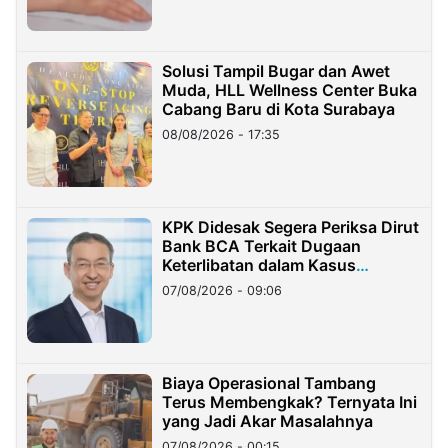
Solusi Tampil Bugar dan Awet
Muda, HLL Wellness Center Buka
Cabang Baru di Kota Surabaya
08/08/2026 - 17:35
KPK Didesak Segera Periksa Dirut
Bank BCA Terkait Dugaan
Keterlibatan dalam Kasus
Hilangnya Dana Nasabah Rp2,58
07/08/2026 - 09:06
Miliar
Biaya Operasional Tambang
Terus Membengkak? Ternyata Ini
yang Jadi Akar Masalahnya
07/08/2026 - 00:15