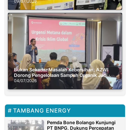
Semasa Piknik
09/07/2026
Bukan Sekadar Masalah Kebersihan, AZWI
Dorong Pengelolaan Sampah Organik Jadi
Solusi Krisis Iklim
04/07/2026
TAMBANG ENERGY
Pemda Bone Bolango Kunjungi
PT BNPG, Dukung Percepatan