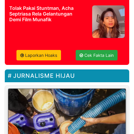
Tolak Pakai Stuntman, Acha
Septriasa Rela Gelantungan
Demi Film Munafik
Laporkan Hoaks
Cek Fakta Lain
JURNALISME HIJAU