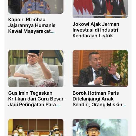
Kapolri RI Imbau
Jokowi Ajak Jerman
Jajarannya Humanis
Investasi di Industri
Kawal Masyarakat
Kendaraan Listrik
Ketika Presiden
Kunjungan ke Daerah
Gus Imin Tegaskan
Borok Hotman Paris
Kritikan dari Guru Besar
Ditelanjangi Anak
Jadi Peringatan Para
Sendiri, Orang Miskin
Elit Bangsa
Dijadikan Alat
Ekploitasi Kasus