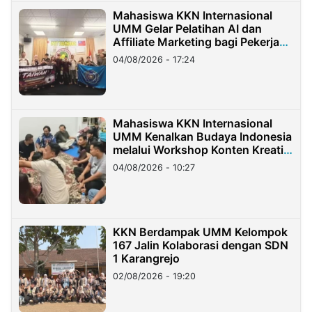
Mahasiswa KKN Internasional
UMM Gelar Pelatihan AI dan
Affiliate Marketing bagi Pekerja
Migran Indonesia di Taiwan
04/08/2026 - 17:24
Mahasiswa KKN Internasional
UMM Kenalkan Budaya Indonesia
melalui Workshop Konten Kreatif
di Taiwan
04/08/2026 - 10:27
KKN Berdampak UMM Kelompok
167 Jalin Kolaborasi dengan SDN
1 Karangrejo
02/08/2026 - 19:20