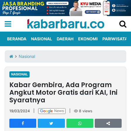
BERANDA
NASIONAL
DAERAH
EKONOMI
PARIWISATA
Informasi
KabarbaruTV
Kirim
Tentang
Nasional
Iklan
Berita
Kami
NASIONAL
Berita
Kabar Gembira, Ada Program
Nasional
International
Olahraga
Entertainment
Daerah
Pariwisata
Kuliner
Kolom
Angkut Motor Gratis dari KAI, Ini
Syaratnya
Network
19/03/2024
|
|
8
views
PT
TREETAN