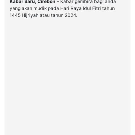
Kabar Baru, Cirebon
– Kabar gembira bagi anda
yang akan mudik pada Hari Raya Idul Fitri tahun
1445 Hijriyah atau tahun 2024.
©
Kabarbaru.co
-
2026
PT.
Kabarbaru
Media
Holding