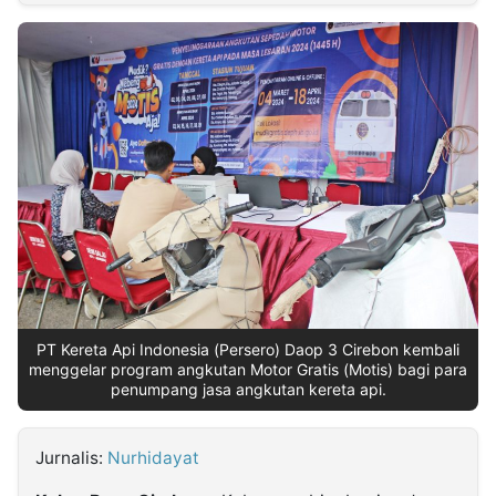
MULTIMEDIA
INDONESIA
Partner
Insight
Suara
Lens
Daily
Jalan
Idealita
Kita
Dinamikapost.com
Radar
Seedbacklink
NTB
Time
IDN
Jogja
Rakyat
News
Notice
Baru
Follow
Kabarbaru
PT Kereta Api Indonesia (Persero) Daop 3 Cirebon kembali
menggelar program angkutan Motor Gratis (Motis) bagi para
penumpang jasa angkutan kereta api.
Jurnalis:
Nurhidayat