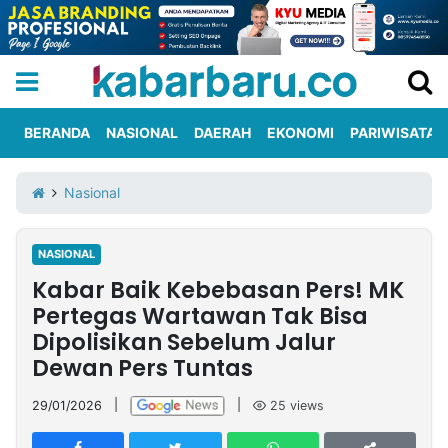
BERANDA
NASIONAL
DAERAH
EKONOMI
PARIWISATA
Informasi
KabarbaruTV
Kirim
Tentang
Nasional
Iklan
Berita
Kami
NASIONAL
Berita
Kabar Baik Kebebasan Pers! MK
Nasional
International
Olahraga
Entertainment
Daerah
Pariwisata
Kuliner
Kolom
Pertegas Wartawan Tak Bisa
Dipolisikan Sebelum Jalur
Dewan Pers Tuntas
Network
29/01/2026
|
|
25
views
PT
TREETAN