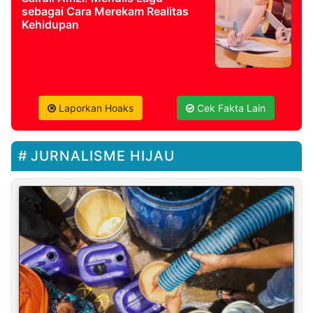
sebagai Cara Merekam Realitas
Kehidupan
Laporkan Hoaks
Cek Fakta Lain
JURNALISME HIJAU