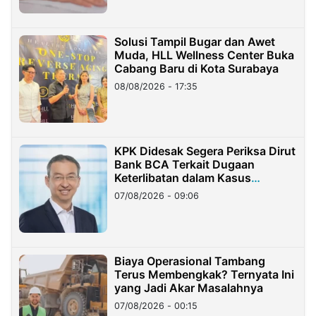
Solusi Tampil Bugar dan Awet
Muda, HLL Wellness Center Buka
Cabang Baru di Kota Surabaya
08/08/2026 - 17:35
KPK Didesak Segera Periksa Dirut
Bank BCA Terkait Dugaan
Keterlibatan dalam Kasus
Hilangnya Dana Nasabah Rp2,58
07/08/2026 - 09:06
Miliar
Biaya Operasional Tambang
Terus Membengkak? Ternyata Ini
yang Jadi Akar Masalahnya
07/08/2026 - 00:15