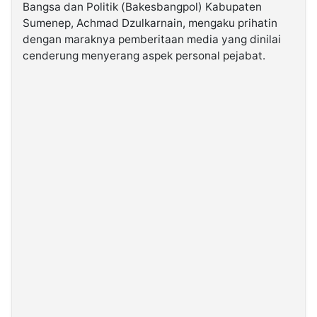
Bangsa dan Politik (Bakesbangpol) Kabupaten
Sumenep, Achmad Dzulkarnain, mengaku prihatin
©
dengan maraknya pemberitaan media yang dinilai
Kabarbaru.co
-
cenderung menyerang aspek personal pejabat.
2026
PT.
Kabarbaru
Media
Holding