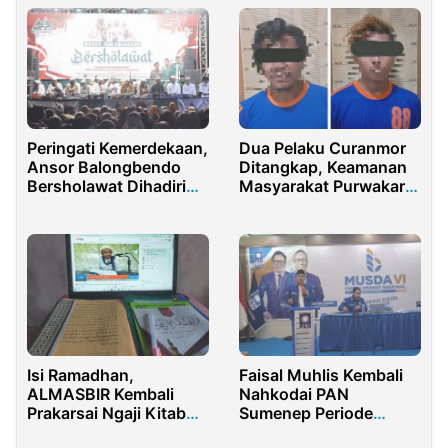
Peringati Kemerdekaan,
Dua Pelaku Curanmor
Ansor Balongbendo
Ditangkap, Keamanan
Bersholawat Dihadiri
Masyarakat Purwakarta
Ribuan Jama’ah
Terjaga
Isi Ramadhan,
Faisal Muhlis Kembali
ALMASBIR Kembali
Nahkodai PAN
Prakarsai Ngaji Kitab
Sumenep Periode
Online untuk Alumni
2025-2030