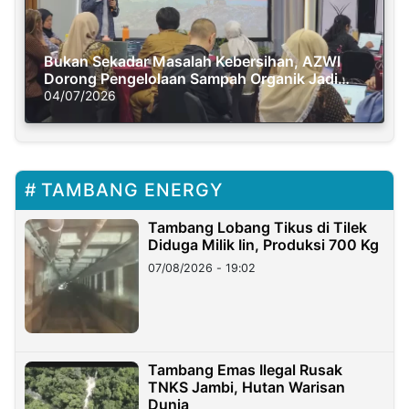
Bukan Sekadar Masalah Kebersihan, AZWI
Dorong Pengelolaan Sampah Organik Jadi
Solusi Krisis Iklim
04/07/2026
TAMBANG ENERGY
Tambang Lobang Tikus di Tilek
Diduga Milik Iin, Produksi 700 Kg
07/08/2026 - 19:02
Tambang Emas Ilegal Rusak
TNKS Jambi, Hutan Warisan
Dunia