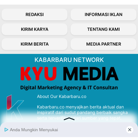
REDAKSI
INFORMASI IKLAN
KIRIM KARYA
TENTANG KAMI
KIRIM BERITA
MEDIA PARTNER
KABARBARU NETWORK
About Our Kabarbaru.co
Kabarbaru.co menyajikan berita aktual dan
inspiratif dari sudut pandang berbaik sangka
serta terverifikasi dari sumber yang tepat.
Follow Kabarbaru