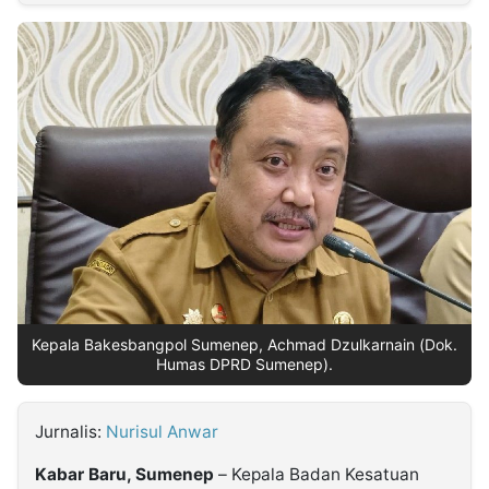
MULTIMEDIA
INDONESIA
Partner
Insight
Suara
Lens
Daily
Jalan
Idealita
Kita
Dinamikapost.com
Radar
Seedbacklink
NTB
Time
IDN
Jogja
Rakyat
News
Notice
Baru
Follow
Kabarbaru
Kepala Bakesbangpol Sumenep, Achmad Dzulkarnain (Dok.
Humas DPRD Sumenep).
Jurnalis:
Nurisul Anwar
Kabar Baru, Sumenep
– Kepala Badan Kesatuan