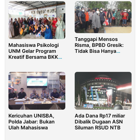
Tanggapi Mensos
Mahasiswa Psikologi
Risma, BPBD Gresik:
UNM Gelar Program
Tidak Bisa Hanya
Kreatif Bersama BKKBN
Modal Marah
untuk Lansia: “Karya
Tangan Hatipun
Senang” di Sulawesi
Selatan
Kericuhan UNISBA,
Ada Dana Rp17 miliar
Polda Jabar: Bukan
Dibalik Dugaan ASN
Ulah Mahasiswa
Siluman RSUD NTB