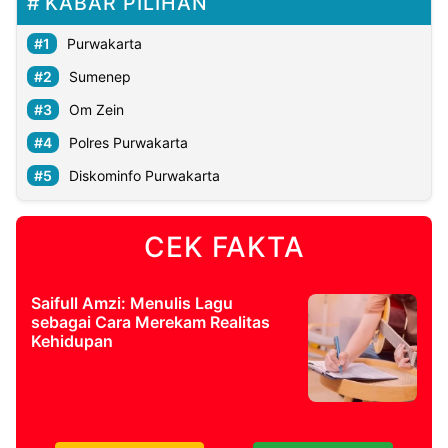
KABAR PILIHAN
Purwakarta
Sumenep
Om Zein
Polres Purwakarta
Diskominfo Purwakarta
CEK FAKTA
Saifull Amzi: Menulis Lagu
sebagai Cara Merekam Realitas
Kehidupan