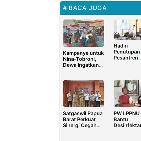
BACA JUGA
Hadiri
Penutupan
Kampanye untuk
Pesantren
Nina-Tobroni,
Ramadhan,
Dewa Ingatkan
Sekda
Bibit Bebet
Purwakarta
Bobot dari
Tekankan
Cabup dan
Pentingnya
Cawabup
Akhlak dan
Indramayu
Kepedulian
Sosial
Satgaswil Papua
PW LPPNU 
Barat Perkuat
Bantu
Sinergi Cegah
Desinfekta
Radikalisme di
Vitamin da
Fakfak
Obat-obat