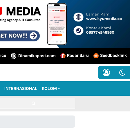
tice
Radar Baru
Seedbacklink
Dinamikapost.com
INTERNASIONAL
KOLOM