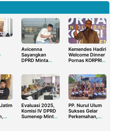
Avicenna
Kemendes Hadiri
Sayangkan
Welcome Dinner
DPRD Minta
Pornas KORPRI,
Tembusan
Ini Dua Poin
Aduan
Pentingnya
Masyarakat
Jatim
Evaluasi 2025,
PP. Nurul Ulum
Komisi IV DPRD
Sukses Gelar
n,
Sumenep Minta
Perkemahan,
n
Disbudporapar
Kamabigus dan
an
Perkuat Kinerja
Kagudep Beri