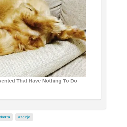
akarta
zeinjo