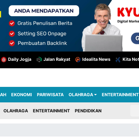
Daily Jogja
Jalan Rakyat
Idealita News
Kita No
RAH
EKONOMI
PARIWISATA
OLAHRAGA
ENTERTAINMENT
OLAHRAGA
ENTERTAINMENT
PENDIDIKAN