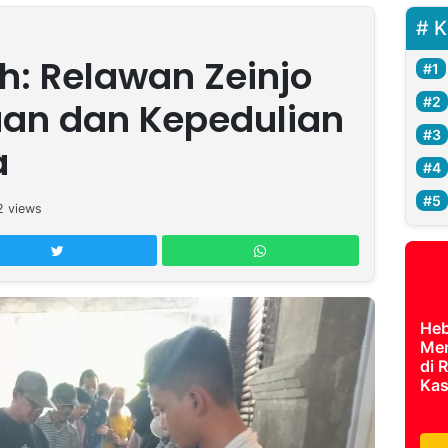
K
h: Relawan Zeinjo
an dan Kepedulian
a
2
views
Heb
Men
di 
Kas