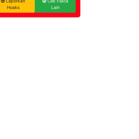
Laporkan
Cek Fakta
Hoaks
Lain