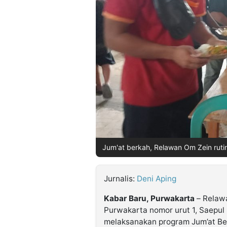
©
Kabarbaru.co
-
2026
PT.
Kabarbaru
Media
Holding
Jum'at berkah, Relawan Om Zein rutin
Jurnalis:
Deni Aping
Kabar Baru, Purwakarta
– Relawa
Purwakarta nomor urut 1, Saepul 
melaksanakan program Jum’at Be