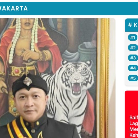
WAKARTA
K
Sai
Lag
Mer
Keh