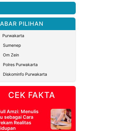
ABAR PILIHAN
Purwakarta
Sumenep
Om Zein
Polres Purwakarta
Diskominfo Purwakarta
CEK FAKTA
full Amzi: Menulis
u sebagai Cara
ekam Realitas
idupan