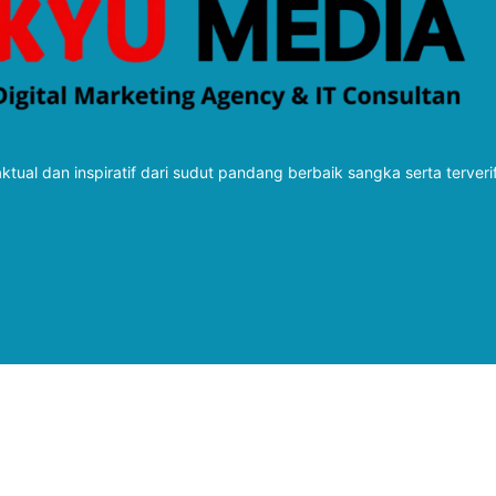
tual dan inspiratif dari sudut pandang berbaik sangka serta terveri
Follow Kabarbaru