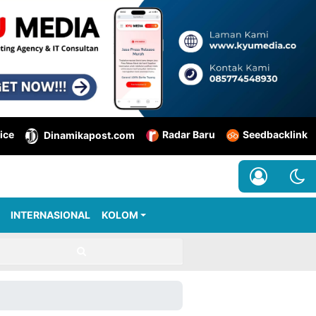
ice
Radar Baru
Seedbacklink
Dinamikapost.com
INTERNASIONAL
KOLOM