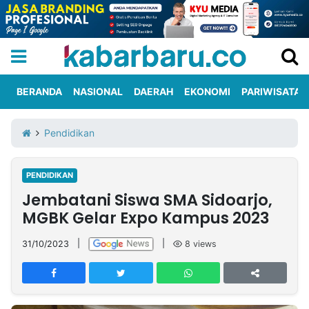
BERANDA
NASIONAL
DAERAH
EKONOMI
PARIWISATA
Informasi
KabarbaruTV
Kirim
Tentang
Pendidikan
Iklan
Berita
Kami
PENDIDIKAN
Berita
Jembatani Siswa SMA Sidoarjo,
Nasional
International
Olahraga
Entertainment
Daerah
Pariwisata
Kuliner
Kolom
MGBK Gelar Expo Kampus 2023
31/10/2023
|
|
8
views
Network
PT
TREETAN