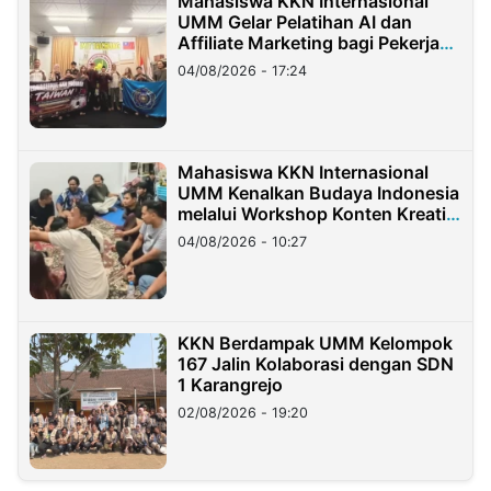
Mahasiswa KKN Internasional
UMM Gelar Pelatihan AI dan
Affiliate Marketing bagi Pekerja
Migran Indonesia di Taiwan
04/08/2026 - 17:24
Mahasiswa KKN Internasional
UMM Kenalkan Budaya Indonesia
melalui Workshop Konten Kreatif
di Taiwan
04/08/2026 - 10:27
KKN Berdampak UMM Kelompok
167 Jalin Kolaborasi dengan SDN
1 Karangrejo
02/08/2026 - 19:20