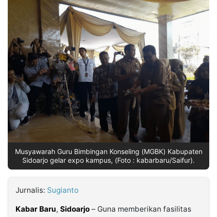
MULTIMEDIA
INDONESIA
Partner
Insight
Suara
Lens
Daily
Jalan
Idealita
Kita
Dinamikapost.com
Radar
Seedbacklink
NTB
Time
IDN
Jogja
Rakyat
News
Notice
Baru
Follow
Kabarbaru
Musyawarah Guru Bimbingan Konseling (MGBK) Kabupaten
Sidoarjo gelar expo kampus, (Foto : kabarbaru/Saifur).
Jurnalis:
Sugianto
Kabar Baru
,
Sidoarjo
– Guna memberikan fasilitas