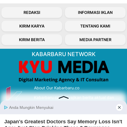
REDAKSI
INFORMASI IKLAN
KIRIM KARYA
TENTANG KAMI
KIRIM BERITA
MEDIA PARTNER
KABARBARU NETWORK
About Our Kabarbaru.co
Kabarbaru.co menyajikan berita aktual dan
inspiratif dari sudut pandang berbaik sangka
serta terverifikasi dari sumber yang tepat.
Follow Kabarbaru