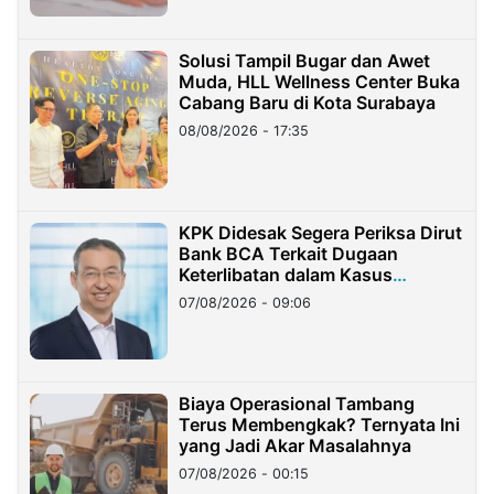
Solusi Tampil Bugar dan Awet
Muda, HLL Wellness Center Buka
Cabang Baru di Kota Surabaya
08/08/2026 - 17:35
KPK Didesak Segera Periksa Dirut
Bank BCA Terkait Dugaan
Keterlibatan dalam Kasus
Hilangnya Dana Nasabah Rp2,58
07/08/2026 - 09:06
Miliar
Biaya Operasional Tambang
Terus Membengkak? Ternyata Ini
yang Jadi Akar Masalahnya
07/08/2026 - 00:15