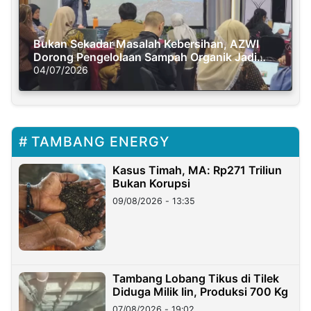
Bukan Sekadar Masalah Kebersihan, AZWI
Dorong Pengelolaan Sampah Organik Jadi
Solusi Krisis Iklim
04/07/2026
TAMBANG ENERGY
Kasus Timah, MA: Rp271 Triliun
Bukan Korupsi
09/08/2026 - 13:35
Tambang Lobang Tikus di Tilek
Diduga Milik Iin, Produksi 700 Kg
07/08/2026 - 19:02