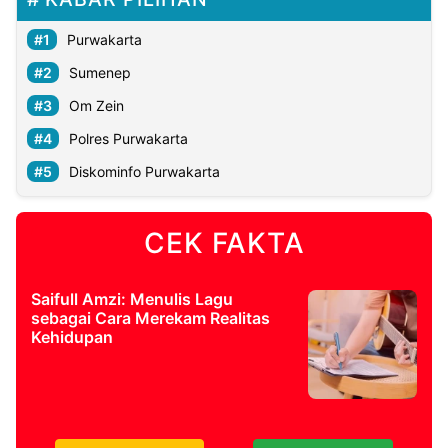
Purwakarta
Sumenep
Om Zein
Polres Purwakarta
Diskominfo Purwakarta
CEK FAKTA
Saifull Amzi: Menulis Lagu
sebagai Cara Merekam Realitas
Kehidupan