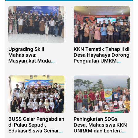
Upgrading Skill
KKN Tematik Tahap II di
Mahasiswa:
Desa Hayahaya Dorong
Masyarakat Muda
Penguatan UMKM
Madani Ajak
Olahan Pisang
Mahasiswa Dalam
Moderasi Beragama
BUSS Gelar Pengabdian
Peningkatan SDGs
di Pulau Sepudi,
Desa, Mahasiswa KKN
Edukasi Siswa Gemar
UNRAM dan Lentera
Makan Ikan
Kampung