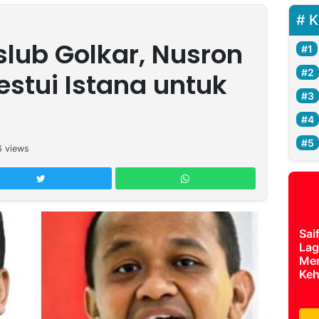
K
lub Golkar, Nusron
estui Istana untuk
6
views
Sai
Lag
Mer
Keh