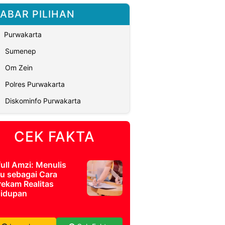
ABAR PILIHAN
Purwakarta
Sumenep
Om Zein
Polres Purwakarta
Diskominfo Purwakarta
CEK FAKTA
full Amzi: Menulis
u sebagai Cara
ekam Realitas
idupan