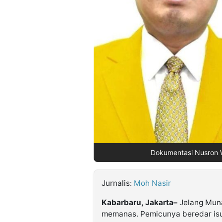
©
Kabarbaru.co
-
2026
PT.
Kabarbaru
Media
Holding
Dokumentasi Nusron Wa
Jurnalis:
Moh Nasir
Kabarbaru, Jakarta–
Jelang Muna
memanas. Pemicunya beredar isu