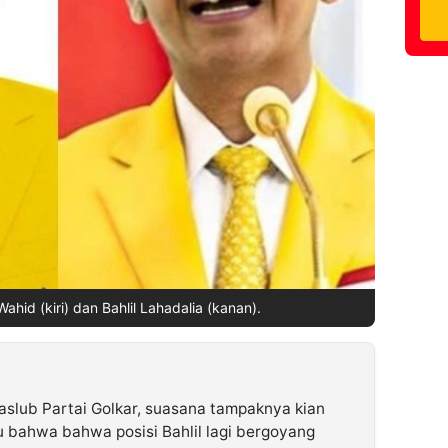
hid (kiri) dan Bahlil Lahadalia (kanan).
slub Partai Golkar, suasana tampaknya kian
 bahwa bahwa posisi Bahlil lagi bergoyang