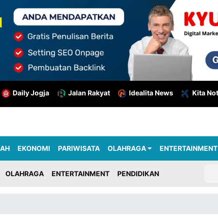
Daily Jogja
Jalan Rakyat
Idealita News
Kita No
RAH
EKONOMI
PARIWISATA
OLAHRAGA
ENTERTAINMENT
OLAHRAGA
ENTERTAINMENT
PENDIDIKAN