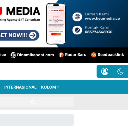
tice
Radar Baru
Seedbacklink
Dinamikapost.com
INTERNASIONAL
KOLOM