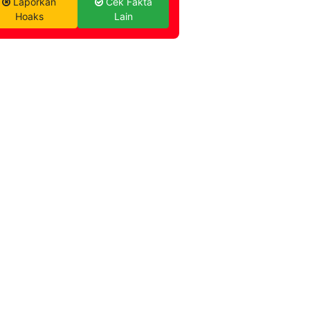
Laporkan
Cek Fakta
Hoaks
Lain