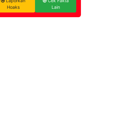
Laporkan
Cek Fakta
Hoaks
Lain