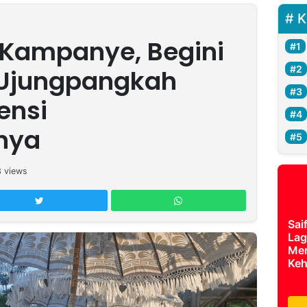
K
 Kampanye, Begini
Ujungpangkah
ensi
nya
3
views
Sai
Lag
Mer
Keh