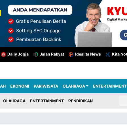
Daily Jogja
Jalan Rakyat
Idealita News
Kita No
RAH
EKONOMI
PARIWISATA
OLAHRAGA
ENTERTAINMENT
OLAHRAGA
ENTERTAINMENT
PENDIDIKAN