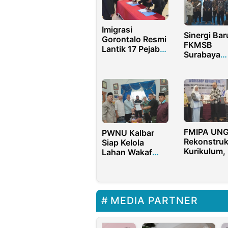
Imigrasi
Sinergi Bar
Gorontalo Resmi
FKMSB
Lantik 17 Pejabat
Surabaya
Baru
Periode 20
2022
FMIPA UN
PWNU Kalbar
Rekonstruk
Siap Kelola
Kurikulum,
Lahan Wakaf
Gorontalo
Menjadi
Minerals Be
Produktif
Masukan
Industri
MEDIA PARTNER