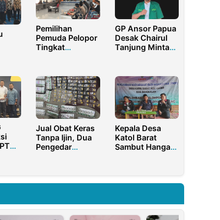
Pemilihan
GP Ansor Papua
u
Pemuda Pelopor
Desak Chairul
Tingkat
Tanjung Minta
Kabupaten,
Maaf ke
21-
Kadisporapar
Pesantren
Pamekasan:
Ajang Inovasi
dan Kreativitas
Pemuda
G
Jual Obat Keras
Kepala Desa
si
Tanpa Ijin, Dua
Katol Barat
 PT
Pengedar
Sambut Hangat
Dibekuk di
Anggota PMM
ri
Purwakarta
UMM