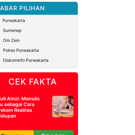
ABAR PILIHAN
Purwakarta
Sumenep
Om Zein
Polres Purwakarta
Diskominfo Purwakarta
CEK FAKTA
full Amzi: Menulis
u sebagai Cara
ekam Realitas
idupan