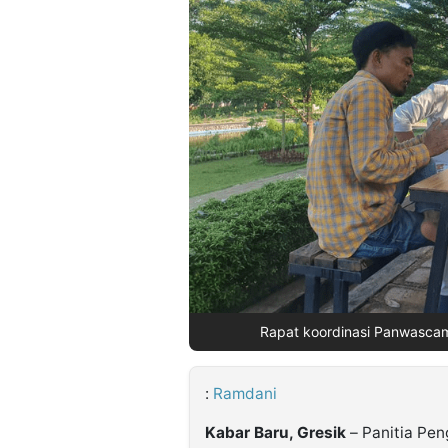
©
Kabarbaru.co
-
2026
PT.
Kabarbaru
Media
Holding
Rapat koordinasi Panwascam 
:
Ramdani
Kabar Baru, Gresik
– Panitia Pe