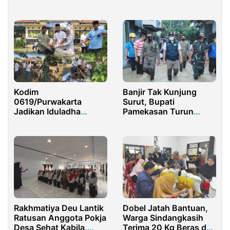
Rehabilitasi Kantor
Ganjar
Pepabri Cicurug
Banjir Tak Kunjung
Kodim
Surut, Bupati
0619/Purwakarta
Pamekasan Turun
Jadikan Iduladha
Langsung ke Lapangan
Momentum Perkuat
Iman dan Pengabdian
Prajurit
Rakhmatiya Deu Lantik
Dobel Jatah Bantuan,
Ratusan Anggota Pokja
Warga Sindangkasih
Desa Sehat Kabila,
Terima 20 Kg Beras dan