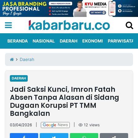
BERANDA
NASIONAL
DAERAH
EKONOMI
PARIWISATA
Informasi
KabarbaruTV
Kirim
Tentang
Daerah
Iklan
Berita
Kami
DAERAH
Berita
Jadi Saksi Kunci, Imron Fatah
Nasional
International
Olahraga
Entertainment
Daerah
Pariwisata
Kuliner
Kolom
Absen Tanpa Alasan di Sidang
Dugaan Korupsi PT TMM
Bangkalan
Network
03/04/2026
|
|
12
views
PT
TREETAN