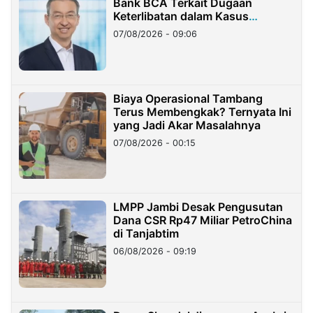
Bank BCA Terkait Dugaan
Keterlibatan dalam Kasus
Hilangnya Dana Nasabah Rp2,58
07/08/2026 - 09:06
Miliar
Biaya Operasional Tambang
Terus Membengkak? Ternyata Ini
yang Jadi Akar Masalahnya
07/08/2026 - 00:15
LMPP Jambi Desak Pengusutan
Dana CSR Rp47 Miliar PetroChina
di Tanjabtim
06/08/2026 - 09:19