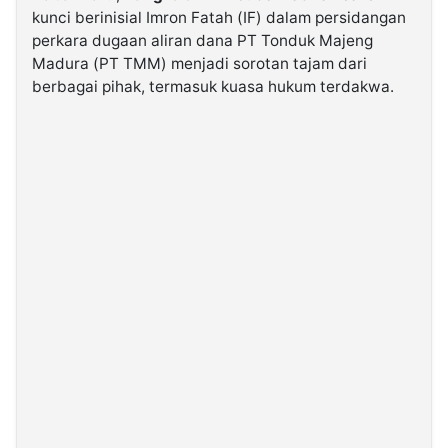
kunci berinisial Imron Fatah (IF) dalam persidangan
perkara dugaan aliran dana PT Tonduk Majeng
©
Madura (PT TMM) menjadi sorotan tajam dari
Kabarbaru.co
-
berbagai pihak, termasuk kuasa hukum terdakwa.
2026
PT.
Kabarbaru
Media
Holding