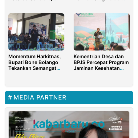
Perkuat Gerakan
4 Liter Minyak
Kabupaten Sehat
Momentum Harkitnas,
Kementrian Desa dan
Bupati Bone Bolango
BPJS Percepat Program
Tekankan Semangat
Jaminan Kesehatan
Kebangkitan Nasional
Nasional
MEDIA PARTNER