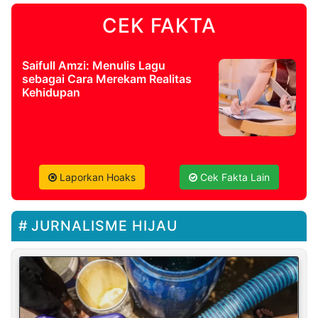
CEK FAKTA
Saifull Amzi: Menulis Lagu
sebagai Cara Merekam Realitas
Kehidupan
Laporkan Hoaks
Cek Fakta Lain
JURNALISME HIJAU