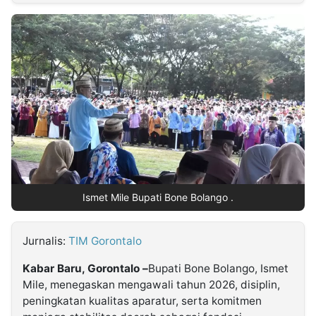
MULTIMEDIA
INDONESIA
Partner
Insight
Suara
Lens
Daily
Jalan
Idealita
Kita
Dinamikapost.com
Radar
Seedbacklink
NTB
Time
IDN
Jogja
Rakyat
News
Notice
Baru
Follow
Kabarbaru
Ismet Mile Bupati Bone Bolango .
Jurnalis:
TIM Gorontalo
Kabar Baru, Gorontalo –
Bupati Bone Bolango, Ismet
Mile, menegaskan mengawali tahun 2026, disiplin,
peningkatan kualitas aparatur, serta komitmen