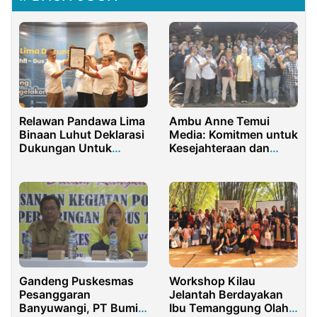
Relawan Pandawa Lima
Ambu Anne Temui
Binaan Luhut Deklarasi
Media: Komitmen untuk
Dukungan Untuk
Kesejahteraan dan
Ahmad Lutfi-Taj Yasin
Keterbukaan
Gandeng Puskesmas
Workshop Kilau
Pesanggaran
Jelantah Berdayakan
Banyuwangi, PT Bumi
Ibu Temanggung Olah