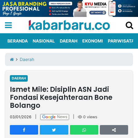
BERANDA
NASIONAL
DAERAH
EKONOMI
PARIWISATA
Informasi
KabarbaruTV
Kirim
Tentang
Daerah
Iklan
Berita
Kami
DAERAH
Berita
Ismet Mile: Disiplin ASN Jadi
Nasional
International
Olahraga
Entertainment
Daerah
Pariwisata
Kuliner
Kolom
Fondasi Kesejahteraan Bone
Bolango
Network
03/01/2026
|
|
0
views
PT
TREETAN