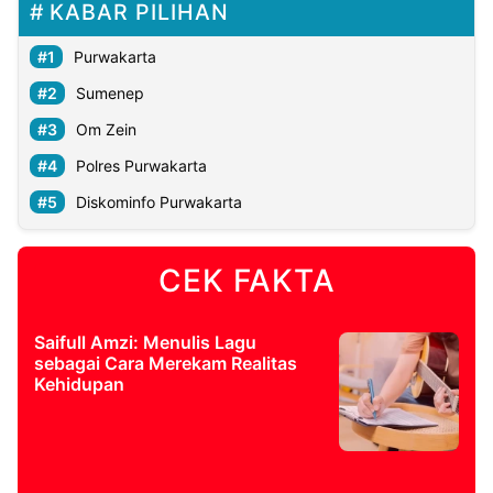
KABAR PILIHAN
Purwakarta
Sumenep
Om Zein
Polres Purwakarta
Diskominfo Purwakarta
CEK FAKTA
Saifull Amzi: Menulis Lagu
sebagai Cara Merekam Realitas
Kehidupan