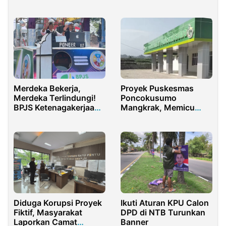
Suksesindo Gelar
Jelantah Jadi Lilin
Pelatihan Kader
Aromaterapi
Posyandu
Merdeka Bekerja,
Proyek Puskesmas
Merdeka Terlindungi!
Poncokusumo
BPJS Ketenagakerjaan
Mangkrak, Memicu
Purwakarta Meriahkan
Dugaan Permainan
Karnaval HUT ke-80 RI
Lelang hingga Makelar
Izin
Diduga Korupsi Proyek
Ikuti Aturan KPU Calon
Fiktif, Masyarakat
DPD di NTB Turunkan
Laporkan Camat
Banner