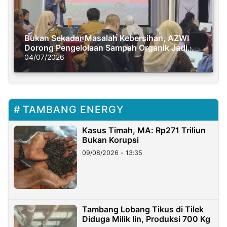
Bukan Sekadar Masalah Kebersihan, AZWI
Dorong Pengelolaan Sampah Organik Jadi
Solusi Krisis Iklim
04/07/2026
TAMBANG ENERGY
Kasus Timah, MA: Rp271 Triliun
Bukan Korupsi
09/08/2026 - 13:35
Tambang Lobang Tikus di Tilek
Diduga Milik Iin, Produksi 700 Kg