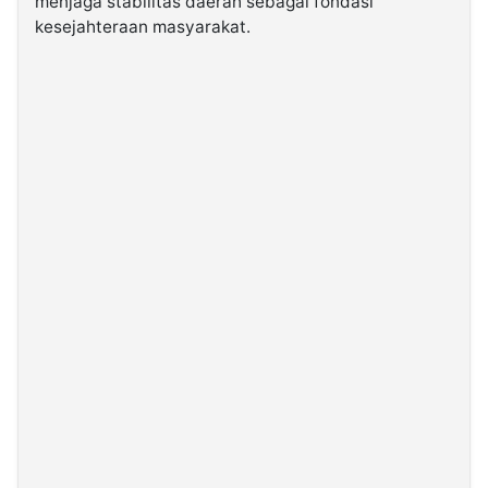
menjaga stabilitas daerah sebagai fondasi
kesejahteraan masyarakat.
©
Kabarbaru.co
-
2026
PT.
Kabarbaru
Media
Holding