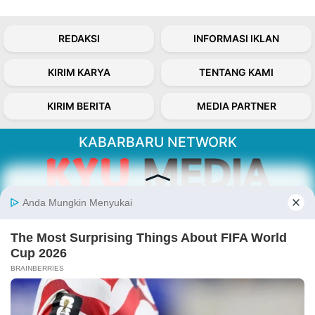
REDAKSI
INFORMASI IKLAN
KIRIM KARYA
TENTANG KAMI
KIRIM BERITA
MEDIA PARTNER
KABARBARU NETWORK
About Our Kabarbaru.co
Kabarbaru.co menyajikan berita aktual dan
inspiratif dari sudut pandang berbaik sangka
serta terverifikasi dari sumber yang tepat.
Follow Kabarbaru