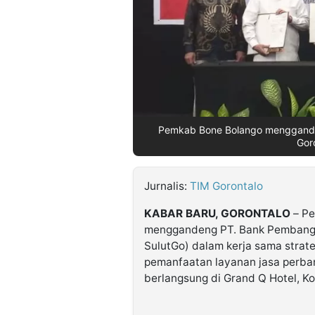
©
Kabarbaru.co
-
2026
PT.
Kabarbaru
Media
Pemkab Bone Bolango menggande
Holding
Gor
Jurnalis:
TIM Gorontalo
KABAR BARU, GORONTALO
– P
menggandeng PT. Bank Pembangu
SulutGo) dalam kerja sama strat
pemanfaatan layanan jasa perb
berlangsung di Grand Q Hotel, K