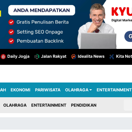
Daily Jogja
Jalan Rakyat
Idealita News
Kita Not
RAH
EKONOMI
PARIWISATA
OLAHRAGA
ENTERTAINMENT
OLAHRAGA
ENTERTAINMENT
PENDIDIKAN