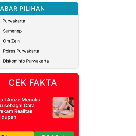
ABAR PILIHAN
Purwakarta
Sumenep
Om Zein
Polres Purwakarta
Diskominfo Purwakarta
CEK FAKTA
full Amzi: Menulis
u sebagai Cara
ekam Realitas
idupan