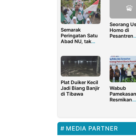
Seorang U
Semarak
Homo di
Peringatan Satu
Pesantren
Abad NU, tak
Kabun Dit
hanya di GOR
Polres Roh
Delta Sidoarjo
Plat Duiker Kecil
Wabub
Jadi Biang Banjir
Pamekasa
di Tibawa
Resmikan
Launching
Potret Bisn
Pesantren
Madura
MEDIA PARTNER