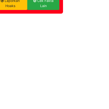
Laporkan
Cek Fakta
Hoaks
Lain