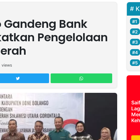
K
o Gandeng Bank
katkan Pengelolaan
erah
2
views
Sai
Lag
Mer
Keh