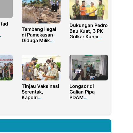
stad
Dukungan Pedro
Tambang Ilegal
Bau Kuat, 3 PK
di Pamekasan
Golkar Kunci
Diduga Milik
ahan
Pencalonan
Pengusaha
ul
Sumenep, Polisi
Diminta Tindak
Tegas
Tinjau Vaksinasi
Longsor di
n
Serentak,
Galian Pipa
Kapolri
PDAM
 Buku
Instruksikan
Purwakarta,
is
Akselerasi ke
Satu Pekerja
Lansia dan
Tewas, Istri
Anak-anak
Histeris