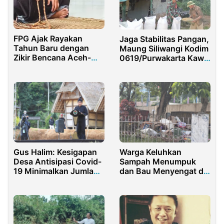
FPG Ajak Rayakan
Jaga Stabilitas Pangan,
Tahun Baru dengan
Maung Siliwangi Kodim
Zikir Bencana Aceh-
0619/Purwakarta Kawal
Sumatera
Penyerapan Gabah
Gus Halim: Kesigapan
Warga Keluhkan
Desa Antisipasi Covid-
Sampah Menumpuk
19 Minimalkan Jumlah
dan Bau Menyengat di
Korban
Samping SPBU
Kampung Baru Sorong