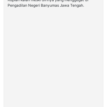
Pengadilan Negeri Banyumas Jawa Tengah.
©
Kabarbaru.co
-
2026
PT.
Kabarbaru
Media
Holding