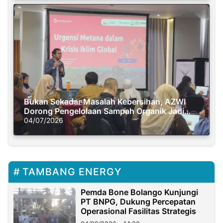
Bukan Sekadar Masalah Kebersihan, AZWI
Dorong Pengelolaan Sampah Organik Jadi
Solusi Krisis Iklim
04/07/2026
TAMBANG ENERGY
Pemda Bone Bolango Kunjungi
PT BNPG, Dukung Percepatan
Operasional Fasilitas Strategis