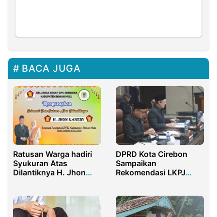
BACA JUGA
Ratusan Warga hadiri
DPRD Kota Cirebon
Syukuran Atas
Sampaikan
Dilantiknya H. Jhon
Rekomendasi LKPJ
Kanedy Sebagai
Tahun 2025, Pemkot
Anggota DPRD Rohul
Siap Tindaklanjuti
Masa bhakti 2024-
2029