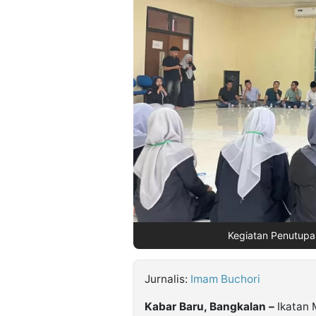
©
Kabarbaru.co
-
2026
PT.
Kabarbaru
Media
Holding
Kegiatan Penutupa
Jurnalis:
Imam Buchori
Kabar Baru, Bangkalan –
Ikatan