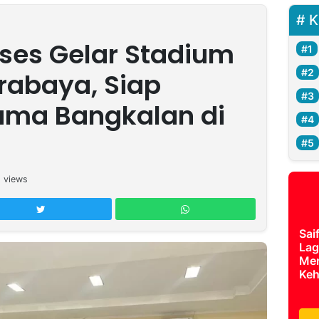
K
ses Gelar Stadium
urabaya, Siap
ma Bangkalan di
2
views
Sai
Lag
Mer
Keh