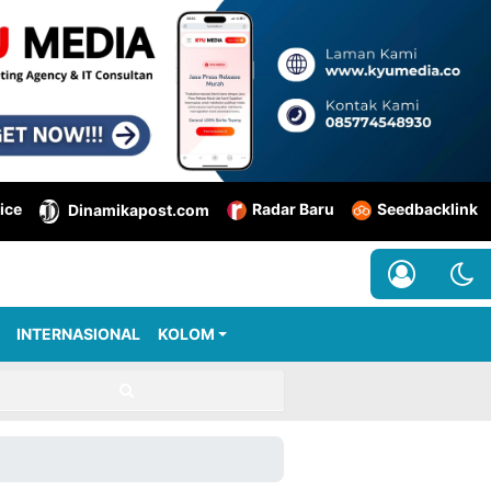
ice
Radar Baru
Seedbacklink
Dinamikapost.com
INTERNASIONAL
KOLOM