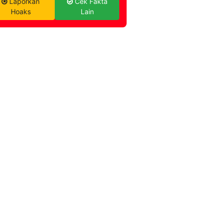
Laporkan
Cek Fakta
Hoaks
Lain