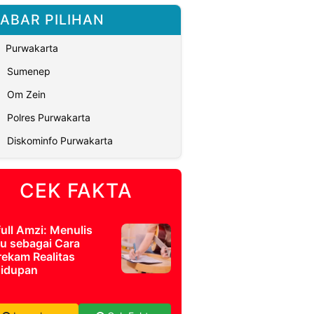
ABAR PILIHAN
Purwakarta
Sumenep
Om Zein
Polres Purwakarta
Diskominfo Purwakarta
CEK FAKTA
full Amzi: Menulis
u sebagai Cara
ekam Realitas
idupan