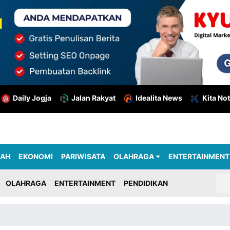
Daily Jogja
Jalan Rakyat
Idealita News
Kita Not
RAH
EKONOMI
PARIWISATA
OLAHRAGA
ENTERTAINMENT
OLAHRAGA
ENTERTAINMENT
PENDIDIKAN