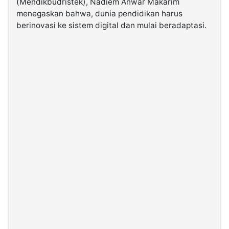
(Mendikbudristek), Nadiem Anwar Makarim
menegaskan bahwa, dunia pendidikan harus
berinovasi ke sistem digital dan mulai beradaptasi.
©
Kabarbaru.co
-
2026
PT.
Kabarbaru
Media
Holding