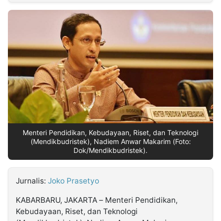
MULTIMEDIA
INDONESIA
Partner
Insight
Suara
Lens
Daily
Jalan
Idealita
Kita
Dinamikapost.com
Radar
Seedbacklink
NTB
Time
IDN
Jogja
Rakyat
News
Notice
Baru
Follow
Kabarbaru
Menteri Pendidikan, Kebudayaan, Riset, dan Teknologi
(Mendikbudristek), Nadiem Anwar Makarim (Foto:
Dok/Mendikbudristek).
Jurnalis:
Joko Prasetyo
KABARBARU, JAKARTA – Menteri Pendidikan,
Kebudayaan, Riset, dan Teknologi