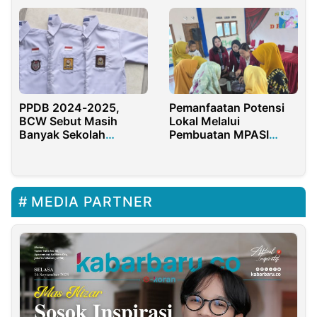
Nurul Yaqin
PPDB 2024-2025,
Pemanfaatan Potensi
BCW Sebut Masih
Lokal Melalui
Banyak Sekolah
Pembuatan MPASI
Menjual Seragam
Berbahan Dasar Ubi
Ungu Guna Mencegah
Stunting
MEDIA PARTNER