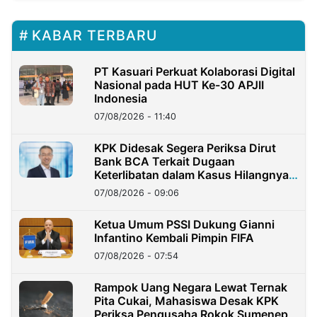
KABAR TERBARU
PT Kasuari Perkuat Kolaborasi Digital
Nasional pada HUT Ke-30 APJII
Indonesia
07/08/2026 - 11:40
KPK Didesak Segera Periksa Dirut
Bank BCA Terkait Dugaan
Keterlibatan dalam Kasus Hilangnya
Dana Nasabah Rp2,58 Miliar
07/08/2026 - 09:06
Ketua Umum PSSI Dukung Gianni
Infantino Kembali Pimpin FIFA
07/08/2026 - 07:54
Rampok Uang Negara Lewat Ternak
Pita Cukai, Mahasiswa Desak KPK
Periksa Pengusaha Rokok Sumenep