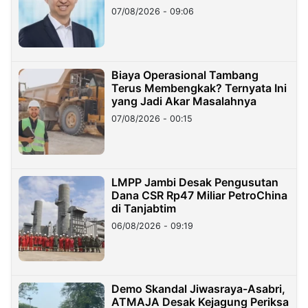
Hilangnya Dana Nasabah Rp2,58
07/08/2026 - 09:06
Miliar
Biaya Operasional Tambang
Terus Membengkak? Ternyata Ini
yang Jadi Akar Masalahnya
07/08/2026 - 00:15
LMPP Jambi Desak Pengusutan
Dana CSR Rp47 Miliar PetroChina
di Tanjabtim
06/08/2026 - 09:19
Demo Skandal Jiwasraya-Asabri,
ATMAJA Desak Kejagung Periksa