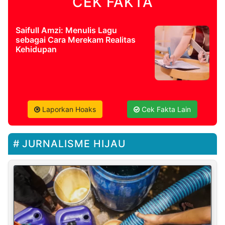
CEK FAKTA
Saifull Amzi: Menulis Lagu
sebagai Cara Merekam Realitas
Kehidupan
Laporkan Hoaks
Cek Fakta Lain
JURNALISME HIJAU