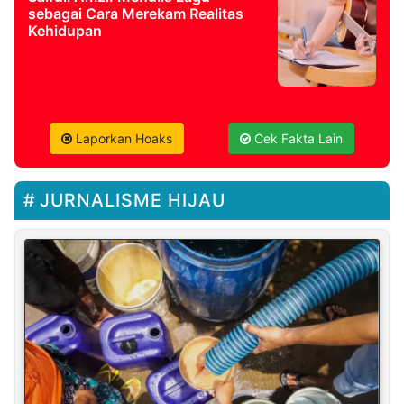
sebagai Cara Merekam Realitas
Kehidupan
Laporkan Hoaks
Cek Fakta Lain
JURNALISME HIJAU