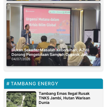
Bukan Sekadar Masalah Kebersihan, AZWI
Dorong Pengelolaan Sampah Organik Jadi
Solusi Krisis Iklim
04/07/2026
TAMBANG ENERGY
Tambang Emas Ilegal Rusak
TNKS Jambi, Hutan Warisan
Dunia