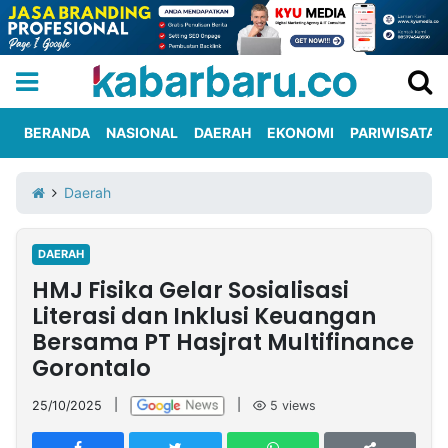
BERANDA
NASIONAL
DAERAH
EKONOMI
PARIWISATA
Informasi
KabarbaruTV
Kirim
Tentang
Daerah
Iklan
Berita
Kami
DAERAH
Berita
HMJ Fisika Gelar Sosialisasi
Nasional
International
Olahraga
Entertainment
Daerah
Pariwisata
Kuliner
Kolom
Literasi dan Inklusi Keuangan
Bersama PT Hasjrat Multifinance
Gorontalo
Network
25/10/2025
|
|
5
views
PT
TREETAN