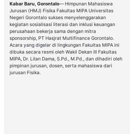
Kabar Baru, Gorontalo
— Himpunan Mahasiswa
Jurusan (HMJ) Fisika Fakultas MIPA Universitas
©
Negeri Gorontalo sukses menyelenggarakan
Kabarbaru.co
-
kegiatan sosialisasi literasi dan inklusi keuangan
2026
perusahaan bekerja sama dengan mitra
sponsorship, PT Hasjrat Multifinance Gorontalo.
PT.
Acara yang digelar di lingkungan Fakultas MIPA ini
Kabarbaru
Media
dibuka secara resmi oleh Wakil Dekan III Fakultas
Holding
MIPA, Dr. Lilan Dama, S.Pd., M.Pd., dan dihadiri oleh
pimpinan jurusan, dosen, serta mahasiswa dari
jurusan Fisika.