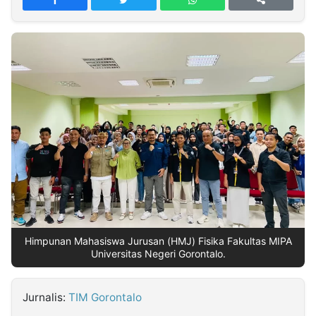
MULTIMEDIA
INDONESIA
Partner
Insight
Suara
Lens
Daily
Jalan
Idealita
Kita
Radar
Seedbacklink
NTB
Time
IDN
Jogja
Rakyat
News
Notice
Baru
Follow
Kabarbaru
Himpunan Mahasiswa Jurusan (HMJ) Fisika Fakultas MIPA
Universitas Negeri Gorontalo.
Jurnalis:
TIM Gorontalo