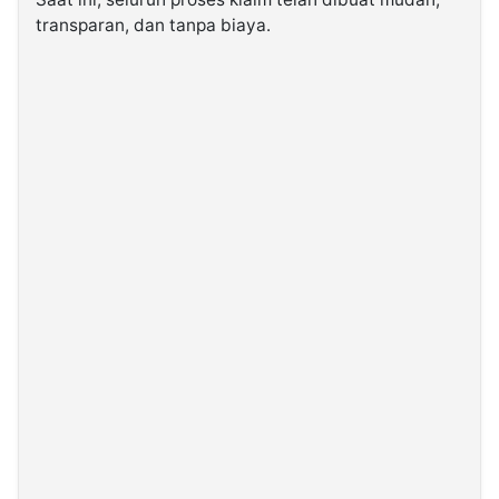
transparan, dan tanpa biaya.
©
Kabarbaru.co
-
2026
PT.
Kabarbaru
Media
Holding