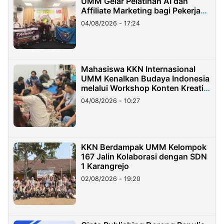
UMM Gelar Pelatihan AI dan
Affiliate Marketing bagi Pekerja
Migran Indonesia di Taiwan
04/08/2026 - 17:24
Mahasiswa KKN Internasional
UMM Kenalkan Budaya Indonesia
melalui Workshop Konten Kreatif
di Taiwan
04/08/2026 - 10:27
KKN Berdampak UMM Kelompok
167 Jalin Kolaborasi dengan SDN
1 Karangrejo
02/08/2026 - 19:20