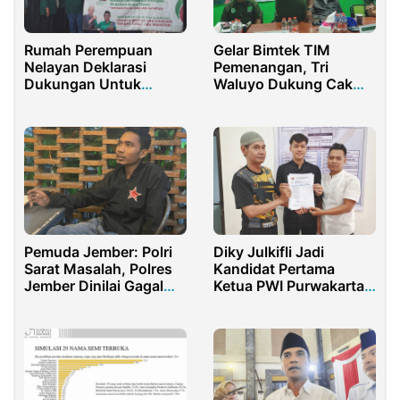
Rumah Perempuan
Gelar Bimtek TIM
Nelayan Deklarasi
Pemenangan, Tri
Dukungan Untuk
Waluyo Dukung Cak
Ganjar-Mahfud MD
Imin Jadi Cawapres
Pemuda Jember: Polri
Diky Julkifli Jadi
Sarat Masalah, Polres
Kandidat Pertama
Jember Dinilai Gagal
Ketua PWI Purwakarta,
Menjaga Keamanan
Siap Bersaing?