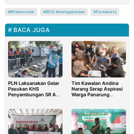
BPJamsostek
BPJS Ketenagakerjaan
Purwakarta
BACA JUGA
PLN Laksanakan Gelar
Tim Kawalan Andina
Pasukan KHS
Narang Serap Aspirasi
Penyambungan SR APP
Warga Panarung
1, Tekankan Kualitas
Bawah
dan Keamanan Kerja