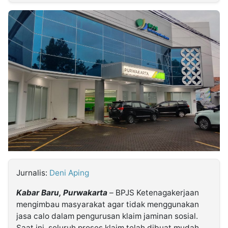
MULTIMEDIA
INDONESIA
Partner
Insight
Suara
Lens
Daily
Jalan
Idealita
Kita
Dinamikapost.com
Radar
Seedbacklink
NTB
Time
IDN
Jogja
Rakyat
News
Notice
Baru
Follow
Kabarbaru
Jurnalis:
Deni Aping
Kabar Baru, Purwakarta
– BPJS Ketenagakerjaan
mengimbau masyarakat agar tidak menggunakan
jasa calo dalam pengurusan klaim jaminan sosial.
Saat ini, seluruh proses klaim telah dibuat mudah,