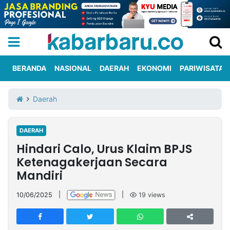
BERANDA
NASIONAL
DAERAH
EKONOMI
PARIWISATA
Informasi
KabarbaruTV
Kirim
Tentang
Daerah
Iklan
Berita
Kami
DAERAH
Berita
Hindari Calo, Urus Klaim BPJS
Nasional
International
Olahraga
Entertainment
Daerah
Pariwisata
Kuliner
Kolom
Ketenagakerjaan Secara
Mandiri
Network
10/06/2025
|
|
19
views
PT
TREETAN