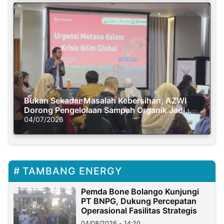
Bukan Sekadar Masalah Kebersihan, AZWI
Dorong Pengelolaan Sampah Organik Jadi
Solusi Krisis Iklim
04/07/2026
TAMBANG ENERGY
Pemda Bone Bolango Kunjungi
PT BNPG, Dukung Percepatan
Operasional Fasilitas Strategis
04/08/2026 - 14:20