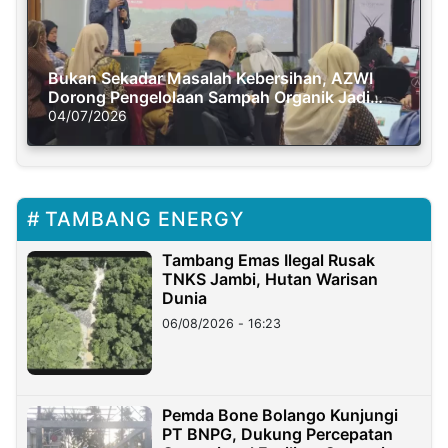
Bukan Sekadar Masalah Kebersihan, AZWI
Dorong Pengelolaan Sampah Organik Jadi
Solusi Krisis Iklim
04/07/2026
TAMBANG ENERGY
Tambang Emas Ilegal Rusak
TNKS Jambi, Hutan Warisan
Dunia
06/08/2026 - 16:23
Pemda Bone Bolango Kunjungi
PT BNPG, Dukung Percepatan