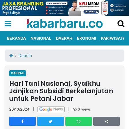
BERANDA
NASIONAL
DAERAH
EKONOMI
PARIWISATA
Informasi
KabarbaruTV
Kirim
Tentang
Daerah
Iklan
Berita
Kami
DAERAH
Berita
Hari Tani Nasional, Syaikhu
Nasional
International
Olahraga
Entertainment
Daerah
Pariwisata
Kuliner
Kolom
Janjikan Subsidi Berkelanjutan
untuk Petani Jabar
Network
20/10/2024
|
|
0
views
PT
TREETAN