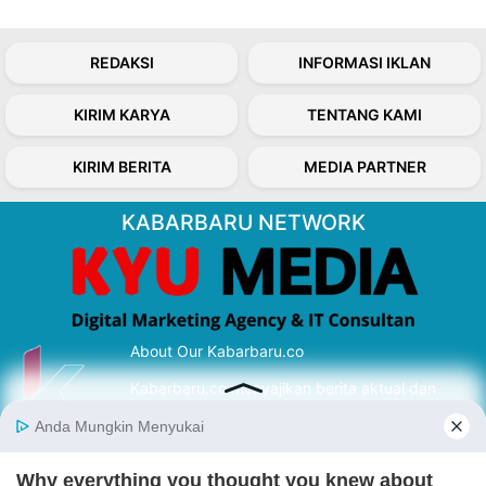
REDAKSI
INFORMASI IKLAN
KIRIM KARYA
TENTANG KAMI
KIRIM BERITA
MEDIA PARTNER
KABARBARU NETWORK
About Our Kabarbaru.co
Kabarbaru.co menyajikan berita aktual dan
inspiratif dari sudut pandang berbaik sangka
serta terverifikasi dari sumber yang tepat.
Follow Kabarbaru