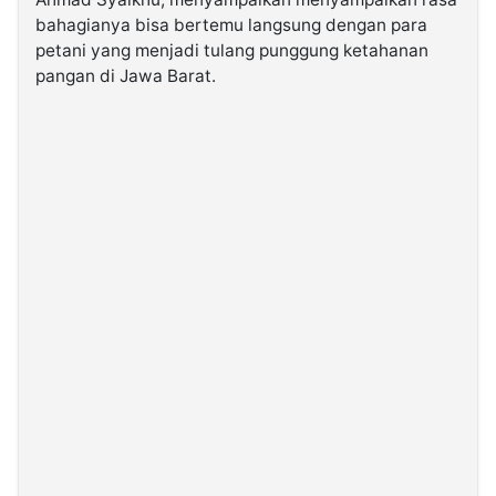
bahagianya bisa bertemu langsung dengan para
petani yang menjadi tulang punggung ketahanan
©
Kabarbaru.co
pangan di Jawa Barat.
-
2026
PT.
Kabarbaru
Media
Holding