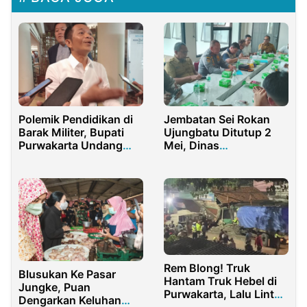
Polemik Pendidikan di
Jembatan Sei Rokan
Barak Militer, Bupati
Ujungbatu Ditutup 2
Purwakarta Undang
Mei, Dinas
Verrell Tinjau Langsung
Perhubungan Provinsi
ke Lapangan
Riau Gelar Rakor dan
Survei Lapangan
Rem Blong! Truk
Blusukan Ke Pasar
Hantam Truk Hebel di
Jungke, Puan
Purwakarta, Lalu Lintas
Dengarkan Keluhan
Macet Panjang