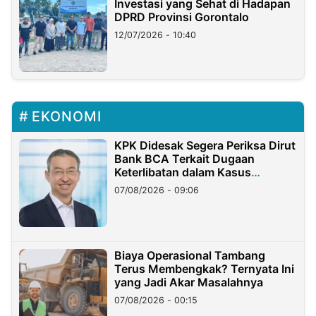
Investasi yang Sehat di Hadapan
DPRD Provinsi Gorontalo
12/07/2026 - 10:40
EKONOMI
KPK Didesak Segera Periksa Dirut
Bank BCA Terkait Dugaan
Keterlibatan dalam Kasus
Hilangnya Dana Nasabah Rp2,58
07/08/2026 - 09:06
Miliar
Biaya Operasional Tambang
Terus Membengkak? Ternyata Ini
yang Jadi Akar Masalahnya
07/08/2026 - 00:15