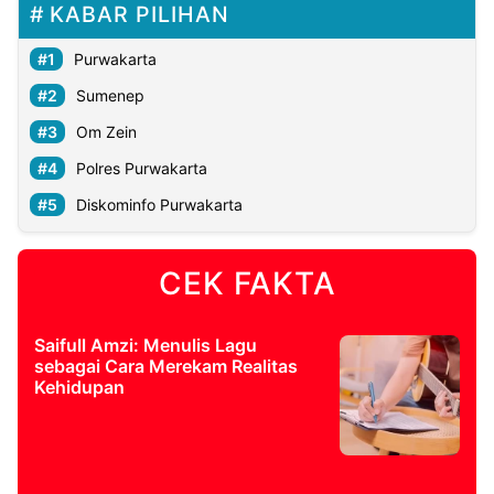
KABAR PILIHAN
Purwakarta
Sumenep
Om Zein
Polres Purwakarta
Diskominfo Purwakarta
CEK FAKTA
Saifull Amzi: Menulis Lagu
sebagai Cara Merekam Realitas
Kehidupan