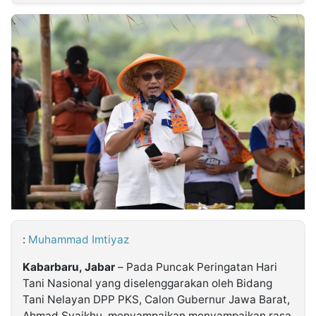
MULTIMEDIA
INDONESIA
Partner
Insight
Suara
Lens
Daily
Jalan
Idealita
Kita
Dinamikapost.com
Radar
Seedbacklink
NTB
Time
IDN
Jogja
Rakyat
News
Notice
Baru
Follow
Kabarbaru
:
Muhammad Imtiyaz
Kabarbaru, Jabar
– Pada Puncak Peringatan Hari
Tani Nasional yang diselenggarakan oleh Bidang
Tani Nelayan DPP PKS, Calon Gubernur Jawa Barat,
Ahmad Syaikhu, menyampaikan menyampaikan rasa