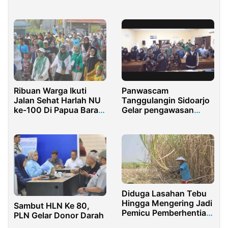
Masyarakat
Ribuan Warga Ikuti
Panwascam
Jalan Sehat Harlah NU
Tanggulangin Sidoarjo
ke-100 Di Papua Barat
Gelar pengawasan
Daya
partisipatif Bersama
IPNU IPPNU
Diduga Lasahan Tebu
Hingga Mengering Jadi
Sambut HLN Ke 80,
Pemicu Pemberhentian
PLN Gelar Donor Darah
Penebang Tebu Lokal