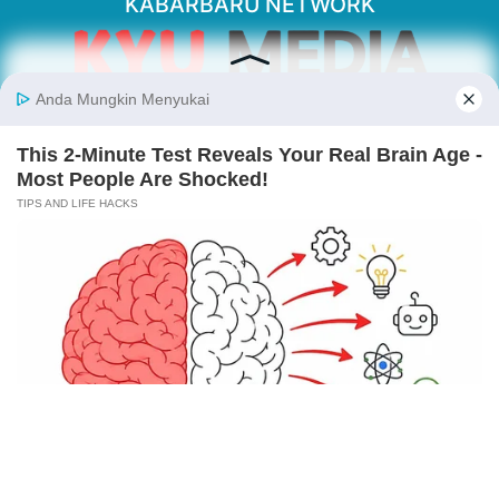
KABARBARU NETWORK
About Our Kabarbaru.co
Kabarbaru.co menyajikan berita aktual dan
inspiratif dari sudut pandang berbaik sangka
serta terverifikasi dari sumber yang tepat.
Follow Kabarbaru
Kabarbaru.co
Copyright © 2026. All rights reserved