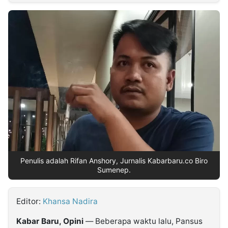
MULTIMEDIA
INDONESIA
Partner
Insight
Suara
Lens
Daily
Jalan
Idealita
Kita
Dinamikapost.com
Radar
Seedbacklink
NTB
Time
IDN
Jogja
Rakyat
News
Notice
Baru
Follow
Kabarbaru
Penulis adalah Rifan Anshory, Jurnalis Kabarbaru.co Biro
Sumenep.
Editor:
Khansa Nadira
Kabar Baru, Opini
— Beberapa waktu lalu, Pansus