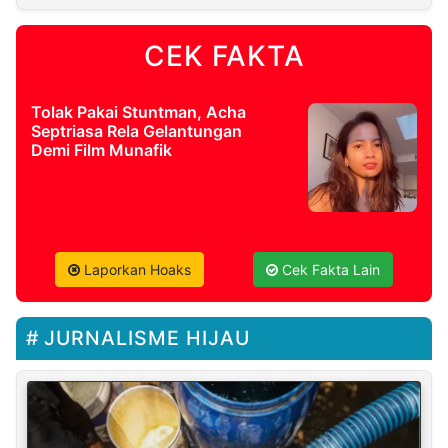
CEK FAKTA
Tolak Pakai Stuntman, Acha
Septriasa Rela Gelantungan
Demi Film Munafik
Laporkan Hoaks
Cek Fakta Lain
JURNALISME HIJAU