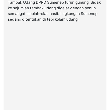
Tambak Udang DPRD Sumenep turun gunung. Sidak
ke sejumlah tambak udang digelar dengan penuh
©
semangat: seolah-olah nasib lingkungan Sumenep
Kabarbaru.co
-
sedang ditentukan di tepi kolam udang.
2026
PT.
Kabarbaru
Media
Holding