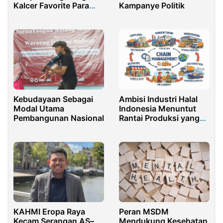
Kalcer Favorite Para
Kampanye Politik
Anak Muda Masa Kini
di Kota Gorontalo
Kebudayaan Sebagai
Ambisi Industri Halal
Modal Utama
Indonesia Menuntut
Pembangunan Nasional
Rantai Produksi yang
Lebih Berkeadilan
KAHMI Eropa Raya
Peran MSDM
Kecam Serangan AS–
Mendukung Kesehatan