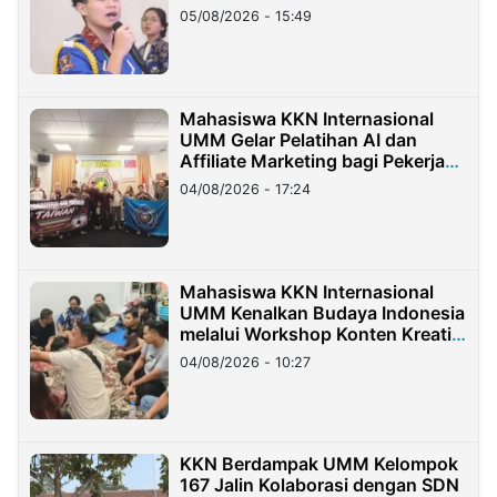
05/08/2026 - 15:49
Mahasiswa KKN Internasional
UMM Gelar Pelatihan AI dan
Affiliate Marketing bagi Pekerja
Migran Indonesia di Taiwan
04/08/2026 - 17:24
Mahasiswa KKN Internasional
UMM Kenalkan Budaya Indonesia
melalui Workshop Konten Kreatif
di Taiwan
04/08/2026 - 10:27
KKN Berdampak UMM Kelompok
167 Jalin Kolaborasi dengan SDN