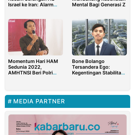
Israel ke Iran: Alarm
Mental Bagi Generasi Z
Keras bagi Supremasi
Hukum Internasional
Momentum Hari HAM
Bone Bolango
Sedunia 2022,
Tersandera Ego:
AMHTNSI Beri Polri
Kegentingan Stabilitas,
Raport Merah
Akhiri Sandiwara
Kepentingan
MEDIA PARTNER