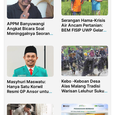
Serangan Hama-Krisis
APPM Banyuwangi
Air Ancam Pertanian:
Angkat Bicara Soal
BEM FISIP UWP Gelar
Meninggalnya Seorang
Sosialisasi
Pemuda di Panti Rehab
Sosial
Kebo -Keboan Desa
Masyhuri Maswatu:
Alas Malang Tradisi
Hanya Satu Korwil
Warisan Leluhur Suku
Resmi GP Ansor untuk
Osing
Papua