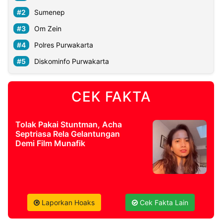
Sumenep
Om Zein
Polres Purwakarta
Diskominfo Purwakarta
CEK FAKTA
Tolak Pakai Stuntman, Acha
Septriasa Rela Gelantungan
Demi Film Munafik
Laporkan Hoaks
Cek Fakta Lain