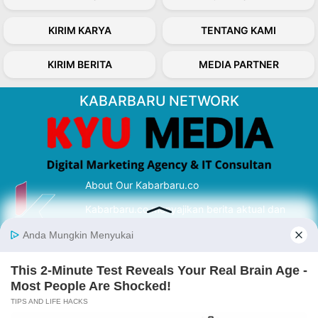
KIRIM KARYA
TENTANG KAMI
KIRIM BERITA
MEDIA PARTNER
KABARBARU NETWORK
About Our Kabarbaru.co
Kabarbaru.co menyajikan berita aktual dan
inspiratif dari sudut pandang berbaik sangka
serta terverifikasi dari sumber yang tepat.
Follow Kabarbaru