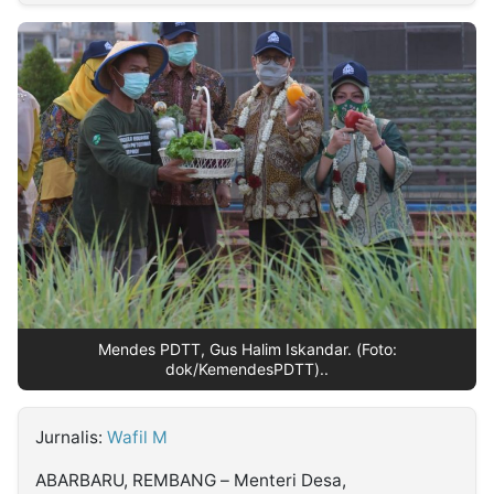
MULTIMEDIA
INDONESIA
Partner
Insight
Suara
Lens
Daily
Jalan
Idealita
Kita
Dinamikapost.com
Radar
Seedbacklink
NTB
Time
IDN
Jogja
Rakyat
News
Notice
Baru
Follow
Kabarbaru
Mendes PDTT, Gus Halim Iskandar. (Foto:
dok/KemendesPDTT)..
Jurnalis:
Wafil M
ABARBARU, REMBANG – Menteri Desa,