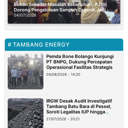
Bukan Sekadar Masalah Kebersihan, AZWI
Dorong Pengelolaan Sampah Organik Jadi
Solusi Krisis Iklim
04/07/2026
TAMBANG ENERGY
Pemda Bone Bolango Kunjungi
PT BNPG, Dukung Percepatan
Operasional Fasilitas Strategis
04/08/2026 - 14:20
IRGW Desak Audit Investigatif
Tambang Batu Bara di Pessel,
Soroti Legalitas IUP hingga
Stockpile
27/07/2026 - 20:21