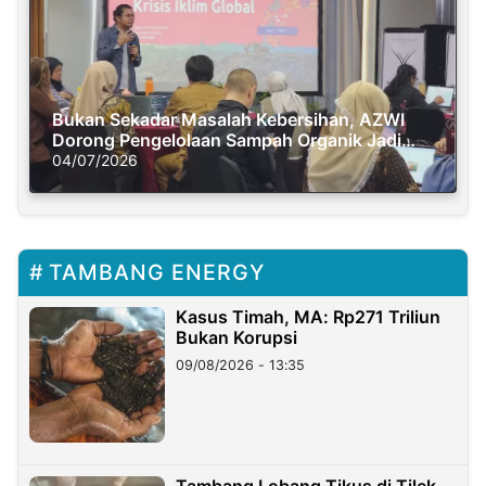
Bukan Sekadar Masalah Kebersihan, AZWI
Dorong Pengelolaan Sampah Organik Jadi
Solusi Krisis Iklim
04/07/2026
TAMBANG ENERGY
Kasus Timah, MA: Rp271 Triliun
Bukan Korupsi
09/08/2026 - 13:35
Tambang Lobang Tikus di Tilek