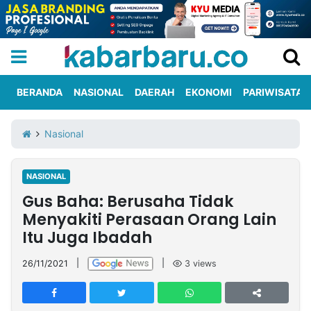
BERANDA
NASIONAL
DAERAH
EKONOMI
PARIWISATA
Informasi
KabarbaruTV
Kirim
Tentang
Nasional
Iklan
Berita
Kami
NASIONAL
Berita
Gus Baha: Berusaha Tidak
Nasional
International
Olahraga
Entertainment
Daerah
Pariwisata
Kuliner
Kolom
Menyakiti Perasaan Orang Lain
Itu Juga Ibadah
Network
26/11/2021
|
|
3
views
PT
TREETAN