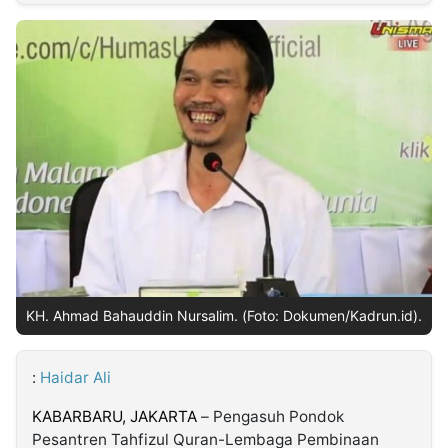
MULTIMEDIA
INDONESIA
Partner
Insight
Suara
Lens
Daily
Jalan
Idealita
Kita
Dinamikapost.com
Radar
Seedbacklink
NTB
Time
IDN
Jogja
Rakyat
News
Notice
Baru
Follow
Kabarbaru
KH. Ahmad Bahauddin Nursalim. (Foto: Dokumen/Kadrun.id).
:
Haidar Ali
KABARBARU,
JAKARTA
– Pengasuh Pondok
Pesantren Tahfizul Quran-Lembaga Pembinaan