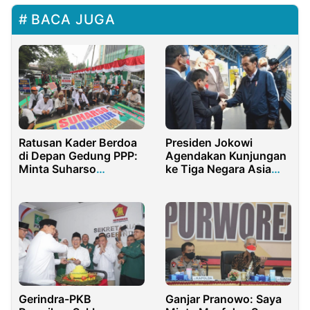
BACA JUGA
Presiden Jokowi
Ratusan Kader Berdoa
Agendakan Kunjungan
di Depan Gedung PPP:
ke Tiga Negara Asia
Minta Suharso
Timur
Monoarfa Mundur
Gerindra-PKB
Ganjar Pranowo: Saya