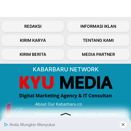
REDAKSI
INFORMASI IKLAN
KIRIM KARYA
TENTANG KAMI
KIRIM BERITA
MEDIA PARTNER
KABARBARU NETWORK
About Our Kabarbaru.co
Kabarbaru.co menyajikan berita aktual dan
inspiratif dari sudut pandang berbaik sangka
serta terverifikasi dari sumber yang tepat.