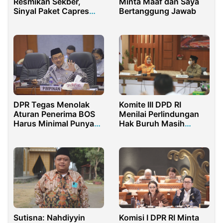
Resmikan Sekber,
Minta Maaf dan Saya
Sinyal Paket Capres
Bertanggung Jawab
dan Cawapres Makin
Serius
DPR Tegas Menolak
Komite III DPD RI
Aturan Penerima BOS
Menilai Perlindungan
Harus Minimal Punya
Hak Buruh Masih
60 Murid
Sangat Lemah
Sutisna: Nahdiyyin
Komisi I DPR RI Minta