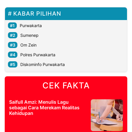
KABAR PILIHAN
Purwakarta
Sumenep
Om Zein
Polres Purwakarta
Diskominfo Purwakarta
CEK FAKTA
Saifull Amzi: Menulis Lagu
sebagai Cara Merekam Realitas
Kehidupan