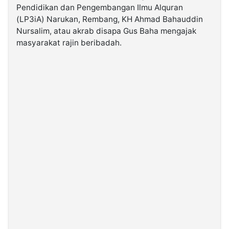
Pendidikan dan Pengembangan Ilmu Alquran
(LP3iA) Narukan, Rembang, KH Ahmad Bahauddin
©
Nursalim, atau akrab disapa Gus Baha mengajak
Kabarbaru.co
-
masyarakat rajin beribadah.
2026
PT.
Kabarbaru
Media
Holding