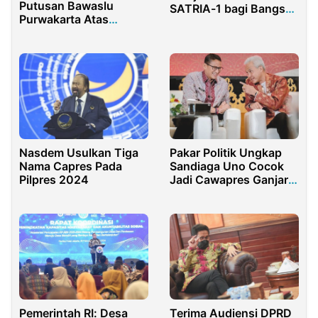
Putusan Bawaslu
SATRIA-1 bagi Bangsa
Purwakarta Atas
Indonesia
Temuan dan Laporan
Penindakan
Pelanggaran Pemilu
2024
Nasdem Usulkan Tiga
Pakar Politik Ungkap
Nama Capres Pada
Sandiaga Uno Cocok
Pilpres 2024
Jadi Cawapres Ganjar
atau Anies
Pemerintah RI: Desa
Terima Audiensi DPRD