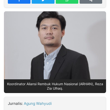
MULTIMEDIA
INDONESIA
Partner
Insight
Suara
Lens
Daily
Jalan
Idealita
Kita
Dinamikapost.com
Radar
Seedbacklink
NTB
Time
IDN
Jogja
Rakyat
News
Notice
Baru
Follow
Kabarbaru
Koordinator Aliansi Rembuk Hukum Nasional (ARHAN), Reza
Zia Ulhaq.
Jurnalis:
Agung Wahyudi