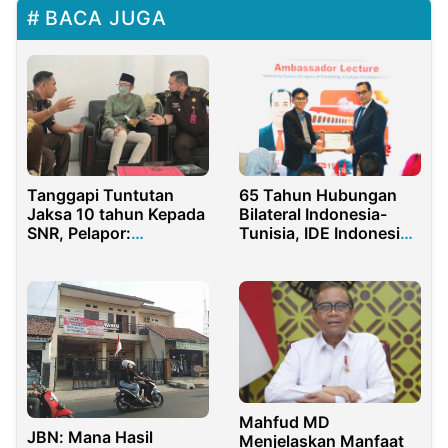
BACA JUGA
Tanggapi Tuntutan
65 Tahun Hubungan
Jaksa 10 tahun Kepada
Bilateral Indonesia-
SNR, Pelapor:
Tunisia, IDE Indonesia
Mubahalah Effect!
Apresiasi Diplomasi
Kedua Negara
Mahfud MD
JBN: Mana Hasil
Menjelaskan Manfaat