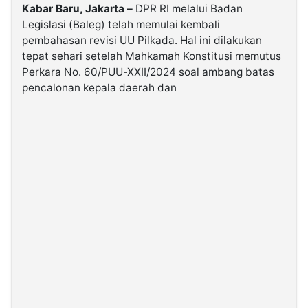
Kabar Baru, Jakarta –
DPR RI melalui Badan
Legislasi (Baleg) telah memulai kembali
©
pembahasan revisi UU Pilkada. Hal ini dilakukan
Kabarbaru.co
-
tepat sehari setelah Mahkamah Konstitusi memutus
2026
Perkara No. 60/PUU-XXII/2024 soal ambang batas
pencalonan kepala daerah dan
PT.
Kabarbaru
Media
Holding