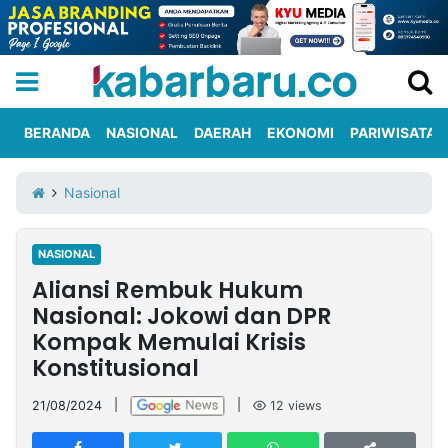
BERANDA
NASIONAL
DAERAH
EKONOMI
PARIWISATA
Informasi
KabarbaruTV
Kirim
Tentang
Nasional
Iklan
Berita
Kami
NASIONAL
Berita
Aliansi Rembuk Hukum
Nasional
International
Olahraga
Entertainment
Daerah
Pariwisata
Kuliner
Kolom
Nasional: Jokowi dan DPR
Kompak Memulai Krisis
Konstitusional
Network
21/08/2024
|
|
12
views
PT
TREETAN