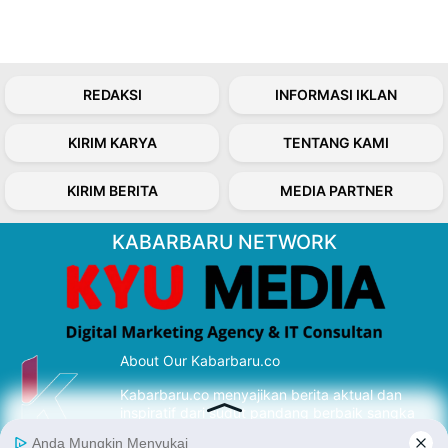
REDAKSI
INFORMASI IKLAN
KIRIM KARYA
TENTANG KAMI
KIRIM BERITA
MEDIA PARTNER
KABARBARU NETWORK
About Our Kabarbaru.co
Kabarbaru.co menyajikan berita aktual dan
inspiratif dari sudut pandang berbaik sangka
serta terverifikasi dari sumber yang tepat.