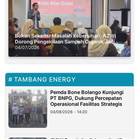
Bukan Sekadar Masalah Kebersihan, AZWI
Dorong Pengelolaan Sampah Organik Jadi
Solusi Krisis Iklim
04/07/2026
TAMBANG ENERGY
Pemda Bone Bolango Kunjungi
PT BNPG, Dukung Percepatan
Operasional Fasilitas Strategis
04/08/2026 - 14:20