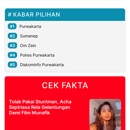
KABAR PILIHAN
Purwakarta
Sumenep
Om Zein
Polres Purwakarta
Diskominfo Purwakarta
CEK FAKTA
Tolak Pakai Stuntman, Acha
Septriasa Rela Gelantungan
Demi Film Munafik