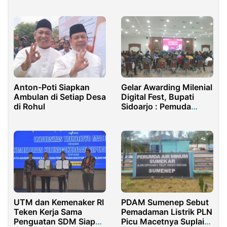
Bencana Sumatra dan
Aceh
Anton-Poti Siapkan
Gelar Awarding Milenial
Ambulan di Setiap Desa
Digital Fest, Bupati
di Rohul
Sidoarjo : Pemuda
Harus Berkarya
PDAM Sumenep Sebut
UTM dan Kemenaker RI
Pemadaman Listrik PLN
Teken Kerja Sama
Picu Macetnya Suplai
Penguatan SDM Siap