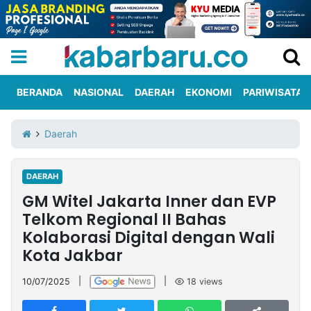
BERANDA
NASIONAL
DAERAH
EKONOMI
PARIWISATA
Informasi
KabarbaruTV
Kirim
Tentang
Daerah
Iklan
Berita
Kami
DAERAH
Berita
GM Witel Jakarta Inner dan EVP
Nasional
International
Olahraga
Entertainment
Daerah
Pariwisata
Kuliner
Kolom
Telkom Regional II Bahas
Kolaborasi Digital dengan Wali
Kota Jakbar
Network
10/07/2025
|
|
18
views
PT
TREETAN