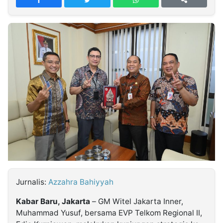
MULTIMEDIA
INDONESIA
Partner
Insight
Suara
Lens
Daily
Jalan
Idealita
Kita
Dinamikapost.com
Radar
Seedbacklink
NTB
Time
IDN
Jogja
Rakyat
News
Notice
Baru
Follow
Kabarbaru
Jurnalis:
Azzahra Bahiyyah
Kabar Baru, Jakarta
– GM Witel Jakarta Inner,
Muhammad Yusuf, bersama EVP Telkom Regional II,