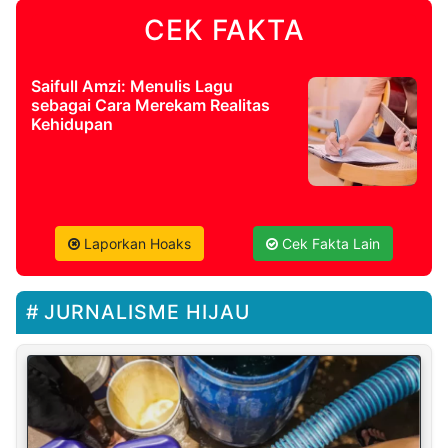
CEK FAKTA
Saifull Amzi: Menulis Lagu
sebagai Cara Merekam Realitas
Kehidupan
Laporkan Hoaks
Cek Fakta Lain
JURNALISME HIJAU