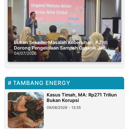
Bukan Sekadar Masalah Kebersihan, AZWI
Dorong Pengelolaan Sampah Organik Jadi
Solusi Krisis Iklim
04/07/2026
TAMBANG ENERGY
Kasus Timah, MA: Rp271 Triliun
Bukan Korupsi
09/08/2026 - 13:35