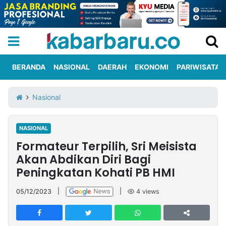
BERANDA
NASIONAL
DAERAH
EKONOMI
PARIWISATA
Informasi
KabarbaruTV
Kirim
Tentang
Nasional
Iklan
Berita
Kami
NASIONAL
Berita
Formateur Terpilih, Sri Meisista
Nasional
International
Olahraga
Entertainment
Daerah
Pariwisata
Kuliner
Kolom
Akan Abdikan Diri Bagi
Peningkatan Kohati PB HMI
Network
05/12/2023
|
|
4
views
PT
TREETAN