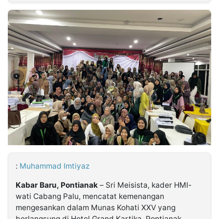
MULTIMEDIA
INDONESIA
Partner
Insight
Suara
Lens
Daily
Jalan
Idealita
Kita
Dinamikapost.com
Radar
Seedbacklink
NTB
Time
IDN
Jogja
Rakyat
News
Notice
Baru
Follow
Kabarbaru
:
Muhammad Imtiyaz
Kabar Baru, Pontianak
– Sri Meisista, kader HMI-
wati Cabang Palu, mencatat kemenangan
mengesankan dalam Munas Kohati XXV yang
berlangsung di Hotel Grand Kartika, Pontianak.