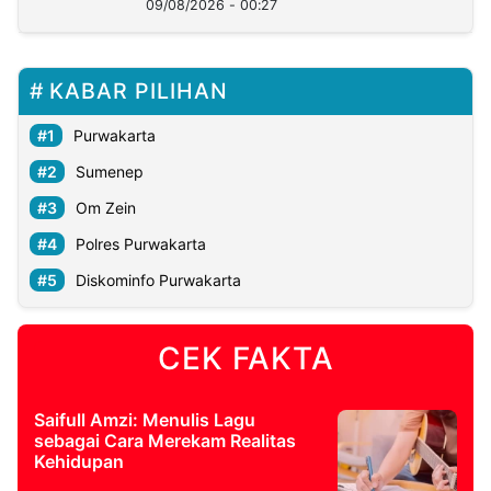
09/08/2026 - 00:27
KABAR PILIHAN
Purwakarta
Sumenep
Om Zein
Polres Purwakarta
Diskominfo Purwakarta
CEK FAKTA
Saifull Amzi: Menulis Lagu
sebagai Cara Merekam Realitas
Kehidupan