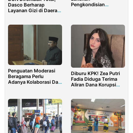
Pengkondisian
Dasco Berharap
Pemenangan Caleg di
Layanan Gizi di Daerah
Kecamatan Sempu
3T Segera Terealisasi
Banyuwangi
Penguatan Moderasi
Diburu KPK! Zea Putri
Beragama Perlu
Fadia Diduga Terima
Adanya Kolaborasi Dan
Aliran Dana Korupsi
Kontribusi
Rp2,5 Miliar