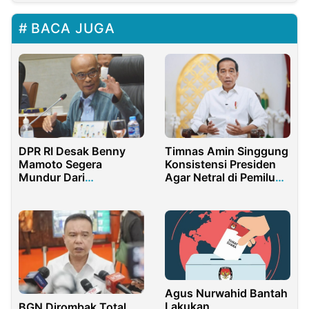
BACA JUGA
DPR RI Desak Benny
Timnas Amin Singgung
Mamoto Segera
Konsistensi Presiden
Mundur Dari
Agar Netral di Pemilu
Kompolnas, Ada Apa?
2024
Agus Nurwahid Bantah
Lakukan
BGN Dirombak Total,