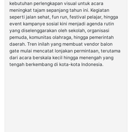
kebutuhan perlengkapan visual untuk acara
meningkat tajam sepanjang tahun ini. Kegiatan
©
seperti jalan sehat, fun run, festival pelajar, hingga
Kabarbaru.co
-
event kampanye sosial kini menjadi agenda rutin
2026
yang diselenggarakan oleh sekolah, organisasi
pemuda, komunitas olahraga, hingga pemerintah
PT.
daerah. Tren inilah yang membuat
vendor balon
Kabarbaru
Media
gate
mulai mencatat lonjakan permintaan, terutama
Holding
dari acara berskala kecil hingga menengah yang
tengah berkembang di kota-kota Indonesia.