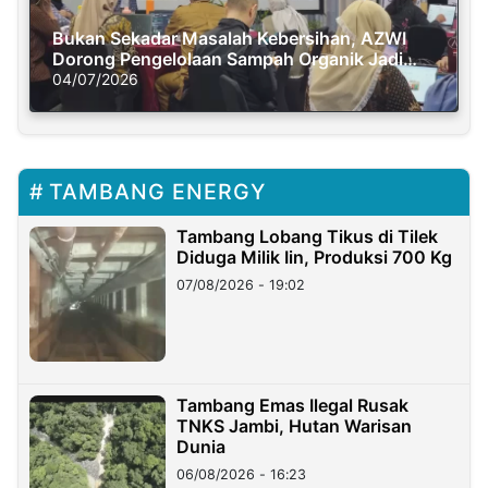
Bukan Sekadar Masalah Kebersihan, AZWI
Dorong Pengelolaan Sampah Organik Jadi
Solusi Krisis Iklim
04/07/2026
TAMBANG ENERGY
Tambang Lobang Tikus di Tilek
Diduga Milik Iin, Produksi 700 Kg
07/08/2026 - 19:02
Tambang Emas Ilegal Rusak
TNKS Jambi, Hutan Warisan
Dunia
06/08/2026 - 16:23