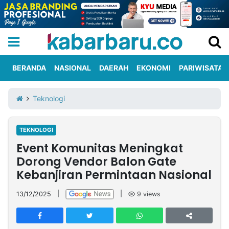
BERANDA
NASIONAL
DAERAH
EKONOMI
PARIWISATA
Informasi
KabarbaruTV
Kirim
Tentang
Teknologi
Iklan
Berita
Kami
TEKNOLOGI
Berita
Event Komunitas Meningkat
Nasional
International
Olahraga
Entertainment
Daerah
Pariwisata
Kuliner
Kolom
Dorong Vendor Balon Gate
Kebanjiran Permintaan Nasional
Network
13/12/2025
|
|
9
views
PT
TREETAN