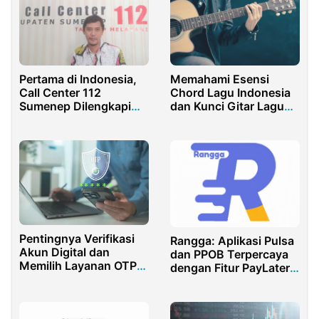
Pertama di Indonesia,
Memahami Esensi
Call Center 112
Chord Lagu Indonesia
Sumenep Dilengkapi
dan Kunci Gitar Lagu
Fitur SKM
sebagai Fondasi
Musikalitas
Pentingnya Verifikasi
Rangga: Aplikasi Pulsa
Akun Digital dan
dan PPOB Terpercaya
Memilih Layanan OTP
dengan Fitur PayLater
yang Aman
Hingga 300 Juta