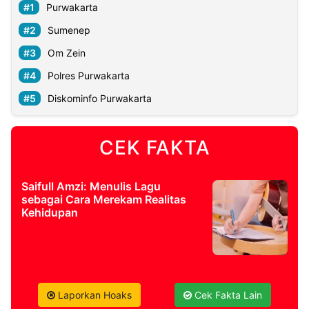
Purwakarta
Sumenep
Om Zein
Polres Purwakarta
Diskominfo Purwakarta
CEK FAKTA
Saifull Amzi: Menulis Lagu
sebagai Cara Merekam Realitas
Kehidupan
Laporkan Hoaks
Cek Fakta Lain