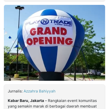
MULTIMEDIA
INDONESIA
Partner
Insight
Suara
Lens
Daily
Jalan
Idealita
Kita
Dinamikapost.com
Radar
Seedbacklink
NTB
Time
IDN
Jogja
Rakyat
News
Notice
Baru
Follow
Kabarbaru
Jurnalis:
Azzahra Bahiyyah
Kabar Baru, Jakarta
– Rangkaian event komunitas
yang semakin marak di berbagai daerah membuat