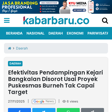
BERANDA
NASIONAL
DAERAH
EKONOMI
PARIWISATA
Informasi
KabarbaruTV
Kirim
Tentang
Daerah
Iklan
Berita
Kami
DAERAH
Berita
Efektivitas Pendampingan Kejari
Nasional
International
Olahraga
Entertainment
Daerah
Pariwisata
Kuliner
Kolom
Bangkalan Disorot Usai Proyek
Puskesmas Burneh Tak Capai
Target
Network
27/11/2025
|
|
6
views
PT
TREETAN