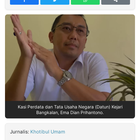
MULTIMEDIA
INDONESIA
Partner
Insight
Suara
Lens
Daily
Jalan
Idealita
Kita
Dinamikapost.com
Radar
Seedbacklink
NTB
Time
IDN
Jogja
Rakyat
News
Notice
Baru
Follow
Kabarbaru
Kasi Perdata dan Tata Usaha Negara (Datun) Kejari
Bangkalan, Ema Dian Prihantono.
Jurnalis:
Khotibul Umam