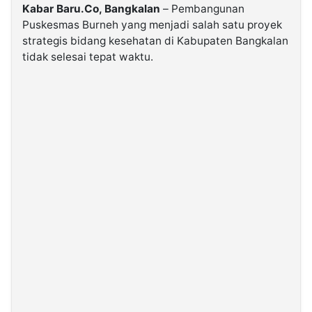
Kabar Baru.Co, Bangkalan
– Pembangunan
Puskesmas Burneh yang menjadi salah satu proyek
©
strategis bidang kesehatan di Kabupaten Bangkalan
Kabarbaru.co
-
tidak selesai tepat waktu.
2026
PT.
Kabarbaru
Media
Holding