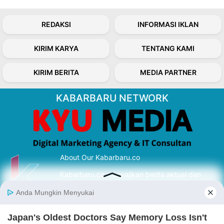
REDAKSI
INFORMASI IKLAN
KIRIM KARYA
TENTANG KAMI
KIRIM BERITA
MEDIA PARTNER
KABARBARU NETWORK
About Our Kabarbaru.co
Kabarbaru.co menyajikan berita aktual dan
inspiratif dari sudut pandang berbaik sangka
serta terverifikasi dari sumber yang tepat.
Follow Kabarbaru