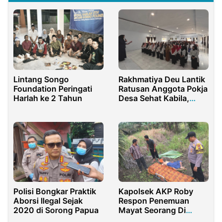
Lintang Songo
Rakhmatiya Deu Lantik
Foundation Peringati
Ratusan Anggota Pokja
Harlah ke 2 Tahun
Desa Sehat Kabila,
Perkuat Gerakan
Kabupaten Sehat
Polisi Bongkar Praktik
Kapolsek AKP Roby
Aborsi Ilegal Sejak
Respon Penemuan
2020 di Sorong Papua
Mayat Seorang Di
Samping Kolam Area