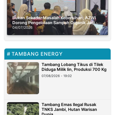
Bukan Sekadar Masalah Kebersihan, AZWI
Dorong Pengelolaan Sampah Organik Jadi
Solusi Krisis Iklim
04/07/2026
TAMBANG ENERGY
Tambang Lobang Tikus di Tilek
Diduga Milik Iin, Produksi 700 Kg
07/08/2026 - 19:02
Tambang Emas Ilegal Rusak
TNKS Jambi, Hutan Warisan
Dunia