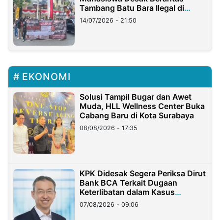
Tambang Batu Bara Ilegal di
Lampung
14/07/2026 - 21:50
EKONOMI
Solusi Tampil Bugar dan Awet
Muda, HLL Wellness Center Buka
Cabang Baru di Kota Surabaya
08/08/2026 - 17:35
KPK Didesak Segera Periksa Dirut
Bank BCA Terkait Dugaan
Keterlibatan dalam Kasus
Hilangnya Dana Nasabah Rp2,58
07/08/2026 - 09:06
Miliar