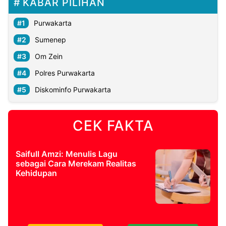
KABAR PILIHAN
Purwakarta
Sumenep
Om Zein
Polres Purwakarta
Diskominfo Purwakarta
CEK FAKTA
Saifull Amzi: Menulis Lagu
sebagai Cara Merekam Realitas
Kehidupan