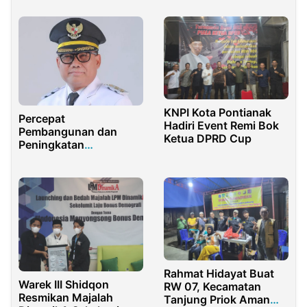
Kebun Sawit Depan
SMAN 2 Ujung Batu
KNPI Kota Pontianak
Percepat
Hadiri Event Remi Bok
Pembangunan dan
Ketua DPRD Cup
Peningkatan
Kesejahteraan
Masyarakat, Pemkab
Banyuwangi Buka
Peluang Bagi Investor
Rahmat Hidayat Buat
Warek III Shidqon
RW 07, Kecamatan
Resmikan Majalah
Tanjung Priok Aman