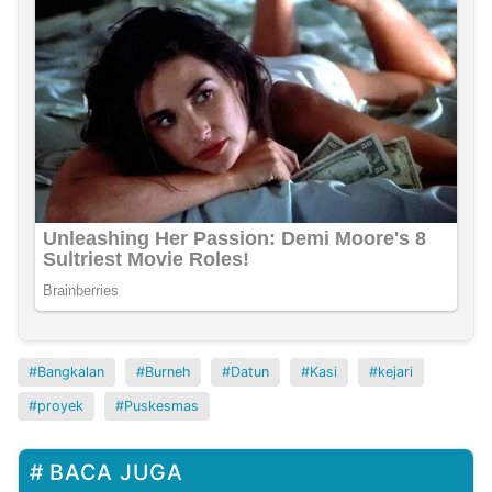
Bangkalan
Burneh
Datun
Kasi
kejari
proyek
Puskesmas
BACA JUGA