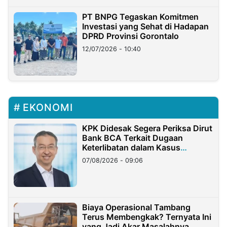
PT BNPG Tegaskan Komitmen
Investasi yang Sehat di Hadapan
DPRD Provinsi Gorontalo
12/07/2026 - 10:40
EKONOMI
KPK Didesak Segera Periksa Dirut
Bank BCA Terkait Dugaan
Keterlibatan dalam Kasus
Hilangnya Dana Nasabah Rp2,58
07/08/2026 - 09:06
Miliar
Biaya Operasional Tambang
Terus Membengkak? Ternyata Ini
yang Jadi Akar Masalahnya