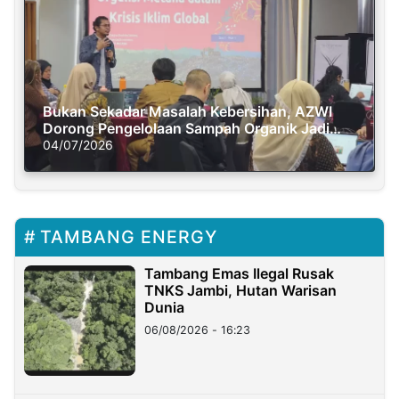
Bukan Sekadar Masalah Kebersihan, AZWI
Dorong Pengelolaan Sampah Organik Jadi
Solusi Krisis Iklim
04/07/2026
TAMBANG ENERGY
Tambang Emas Ilegal Rusak
TNKS Jambi, Hutan Warisan
Dunia
06/08/2026 - 16:23