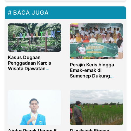
BACA JUGA
Kasus Dugaan
Penggadaan Karcis
Perajin Keris hingga
Wisata Djawatan
Emak-emak di
Banyuwangi Mencuat
Sumenep Dukung
Sandiaga Uno jadi
Presiden
Abdur Razak Usung 5
Di wilayah Binaan,