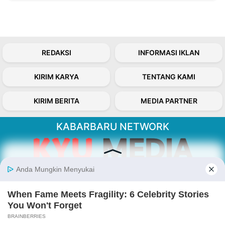
REDAKSI
INFORMASI IKLAN
KIRIM KARYA
TENTANG KAMI
KIRIM BERITA
MEDIA PARTNER
KABARBARU NETWORK
About Our Kabarbaru.co
Kabarbaru.co menyajikan berita aktual dan
inspiratif dari sudut pandang berbaik sangka
serta terverifikasi dari sumber yang tepat.