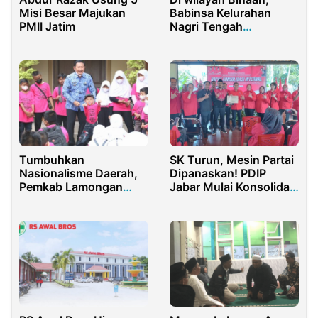
Misi Besar Majukan
Babinsa Kelurahan
PMII Jatim
Nagri Tengah
Tingkatkan Ketahanan
Pangan Lokal
Tumbuhkan
SK Turun, Mesin Partai
Nasionalisme Daerah,
Dipanaskan! PDIP
Pemkab Lamongan
Jabar Mulai Konsolidasi
Gelar Tour Wisata
Besar Menuju 2029
Sejarah