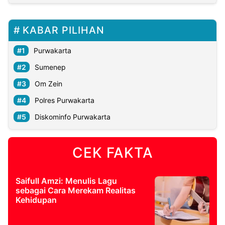
KABAR PILIHAN
Purwakarta
Sumenep
Om Zein
Polres Purwakarta
Diskominfo Purwakarta
CEK FAKTA
Saifull Amzi: Menulis Lagu
sebagai Cara Merekam Realitas
Kehidupan