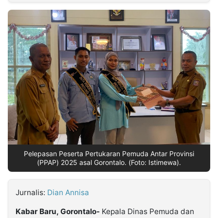
MULTIMEDIA
INDONESIA
Partner
Insight
Suara
Lens
Daily
Jalan
Idealita
Kita
Radar
Seedbacklink
NTB
Time
IDN
Jogja
Rakyat
News
Notice
Baru
Follow
Kabarbaru
Pelepasan Peserta Pertukaran Pemuda Antar Provinsi
(PPAP) 2025 asal Gorontalo. (Foto: Istimewa).
Jurnalis:
Dian Annisa
Kabar Baru, Gorontalo-
Kepala Dinas Pemuda dan