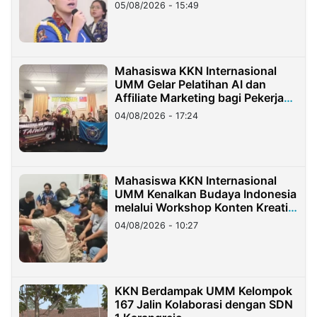
05/08/2026 - 15:49
Mahasiswa KKN Internasional
UMM Gelar Pelatihan AI dan
Affiliate Marketing bagi Pekerja
Migran Indonesia di Taiwan
04/08/2026 - 17:24
Mahasiswa KKN Internasional
UMM Kenalkan Budaya Indonesia
melalui Workshop Konten Kreatif
di Taiwan
04/08/2026 - 10:27
KKN Berdampak UMM Kelompok
167 Jalin Kolaborasi dengan SDN