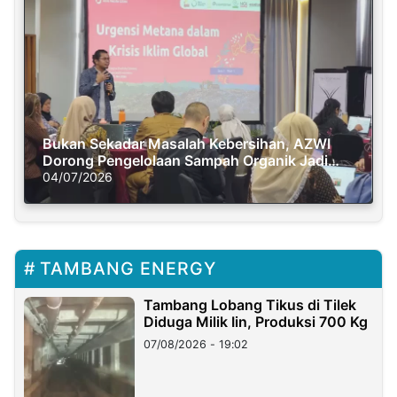
Bukan Sekadar Masalah Kebersihan, AZWI
Dorong Pengelolaan Sampah Organik Jadi
Solusi Krisis Iklim
04/07/2026
TAMBANG ENERGY
Tambang Lobang Tikus di Tilek
Diduga Milik Iin, Produksi 700 Kg
07/08/2026 - 19:02