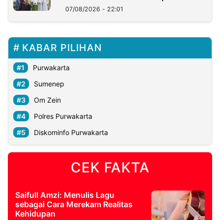
07/08/2026 - 22:01
KABAR PILIHAN
Purwakarta
Sumenep
Om Zein
Polres Purwakarta
Diskominfo Purwakarta
CEK FAKTA
Saifull Amzi: Menulis Lagu
sebagai Cara Merekam Realitas
Kehidupan