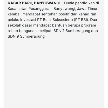
KABAR BARU, BANYUWANGI
– Dunia pendidikan di
Kecamatan Pesanggaran, Banyuwangi, Jawa Timur,
©
kembali mendapat sentuhan positif dari kehadiran
Kabarbaru.co
-
pelaku investasi PT Bumi Suksesindo (PT BSI). Dua
2026
sekolah dasar mendapat bantuan berupa program
rehab bangunan, meliputi SDN 7 Sumberagung dan
PT.
SDN 9 Sumberagung.
Kabarbaru
Media
Holding