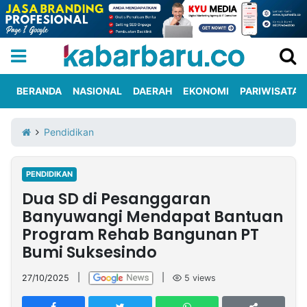
BERANDA
NASIONAL
DAERAH
EKONOMI
PARIWISATA
Informasi
KabarbaruTV
Kirim
Tentang
Pendidikan
Iklan
Berita
Kami
PENDIDIKAN
Berita
Dua SD di Pesanggaran
Nasional
International
Olahraga
Entertainment
Daerah
Pariwisata
Kuliner
Kolom
Banyuwangi Mendapat Bantuan
Program Rehab Bangunan PT
Bumi Suksesindo
Network
27/10/2025
|
|
5
views
PT
TREETAN