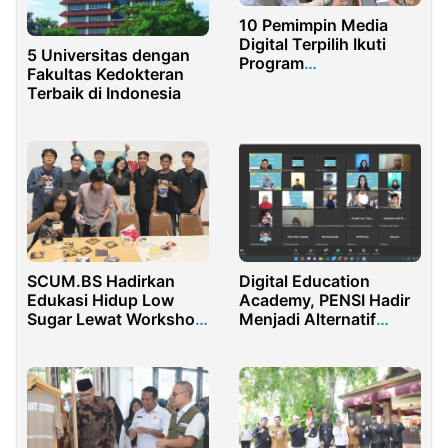
10 Pemimpin Media
Digital Terpilih Ikuti
5 Universitas dengan
Program
Fakultas Kedokteran
Pengembangan
Terbaik di Indonesia
Kapasitas AMSI
SCUM.BS Hadirkan
Digital Education
Edukasi Hidup Low
Academy, PENSI Hadir
Sugar Lewat Workshop
Menjadi Alternatif
Gingerbread di UNS
Pendidikan Di Kota
Tangsel