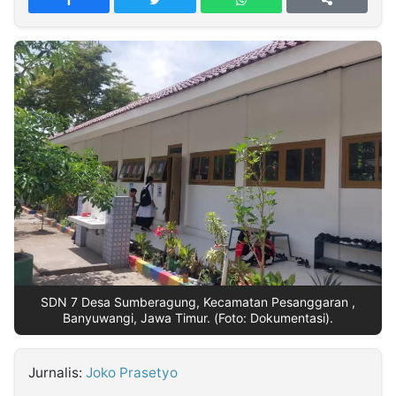
MULTIMEDIA
INDONESIA
Partner
Insight
Suara
Lens
Daily
Jalan
Idealita
Kita
Dinamikapost.com
Radar
Seedbacklink
NTB
Time
IDN
Jogja
Rakyat
News
Notice
Baru
Follow
Kabarbaru
SDN 7 Desa Sumberagung, Kecamatan Pesanggaran ,
Banyuwangi, Jawa Timur. (Foto: Dokumentasi).
Jurnalis:
Joko Prasetyo