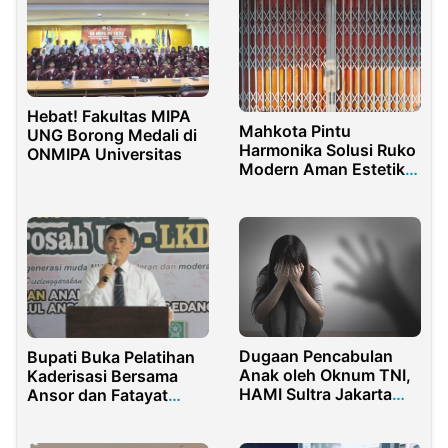
Hebat! Fakultas MIPA
Mahkota Pintu
UNG Borong Medali di
Harmonika Solusi Ruko
ONMIPA Universitas
Modern Aman Estetik
di Surabaya Terpercaya
Dugaan Pencabulan
Bupati Buka Pelatihan
Anak oleh Oknum TNI,
Kaderisasi Bersama
HAMI Sultra Jakarta
Ansor dan Fatayat
Desak Usut Tuntas
Gunungkidul