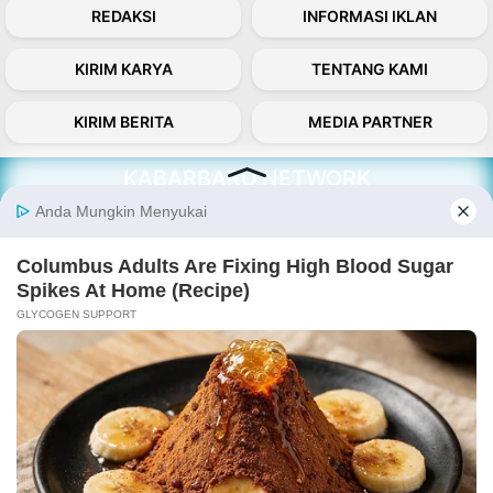
REDAKSI
INFORMASI IKLAN
KIRIM KARYA
TENTANG KAMI
KIRIM BERITA
MEDIA PARTNER
KABARBARU NETWORK
About Our Kabarbaru.co
Kabarbaru.co menyajikan berita aktual dan
inspiratif dari sudut pandang berbaik sangka
serta terverifikasi dari sumber yang tepat.
Follow Kabarbaru