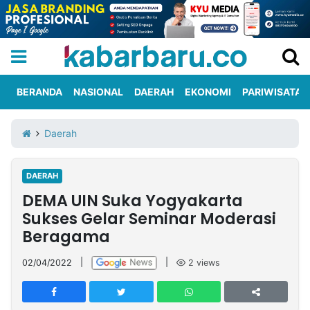
BERANDA
NASIONAL
DAERAH
EKONOMI
PARIWISATA
Informasi
KabarbaruTV
Kirim
Tentang
Daerah
Iklan
Berita
Kami
DAERAH
Berita
DEMA UIN Suka Yogyakarta
Nasional
International
Olahraga
Entertainment
Daerah
Pariwisata
Kuliner
Kolom
Sukses Gelar Seminar Moderasi
Beragama
Network
02/04/2022
|
|
2
views
PT
TREETAN