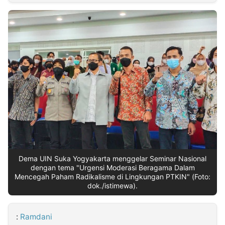
MULTIMEDIA
INDONESIA
Partner
Insight
Suara
Lens
Daily
Jalan
Idealita
Kita
Dinamikapost.com
Radar
Seedbacklink
NTB
Time
IDN
Jogja
Rakyat
News
Notice
Baru
Follow
Kabarbaru
Dema UIN Suka Yogyakarta menggelar Seminar Nasional
dengan tema "Urgensi Moderasi Beragama Dalam
Mencegah Paham Radikalisme di Lingkungan PTKIN" (Foto:
dok./istimewa).
:
Ramdani