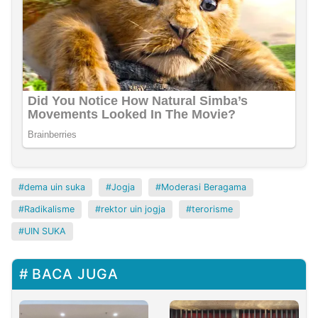
dema uin suka
Jogja
Moderasi Beragama
Radikalisme
rektor uin jogja
terorisme
UIN SUKA
BACA JUGA