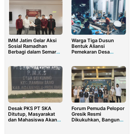
IMM Jatim Gelar Aksi
Warga Tiga Dusun
Sosial Ramadhan
Bentuk Aliansi
Berbagi dalam Semarak
Pemekaran Desa
Milad ke-61
Suralaga Utara
Desak PKS PT SKA
Forum Pemuda Pelopor
Ditutup, Masyarakat
Gresik Resmi
dan Mahasiswa Akan
Dikukuhkan, Bangun
Demo di Kantor Bupati
Sinergi Kebaikan
Rohul
Ramadhan Lewat