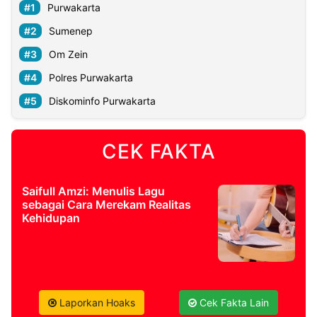
Purwakarta
Sumenep
Om Zein
Polres Purwakarta
Diskominfo Purwakarta
CEK FAKTA
Saifull Amzi: Menulis Lagu
sebagai Cara Merekam Realitas
Kehidupan
Laporkan Hoaks
Cek Fakta Lain