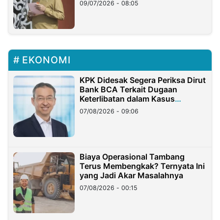
Longsor
09/07/2026 - 08:05
EKONOMI
KPK Didesak Segera Periksa Dirut
Bank BCA Terkait Dugaan
Keterlibatan dalam Kasus
Hilangnya Dana Nasabah Rp2,58
07/08/2026 - 09:06
Miliar
Biaya Operasional Tambang
Terus Membengkak? Ternyata Ini
yang Jadi Akar Masalahnya
07/08/2026 - 00:15