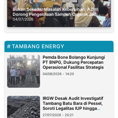
Bukan Sekadar Masalah Kebersihan, AZWI
Dorong Pengelolaan Sampah Organik Jadi
Solusi Krisis Iklim
04/07/2026
TAMBANG ENERGY
Pemda Bone Bolango Kunjungi
PT BNPG, Dukung Percepatan
Operasional Fasilitas Strategis
04/08/2026 - 14:20
IRGW Desak Audit Investigatif
Tambang Batu Bara di Pessel,
Soroti Legalitas IUP hingga
Stockpile
27/07/2026 - 20:21