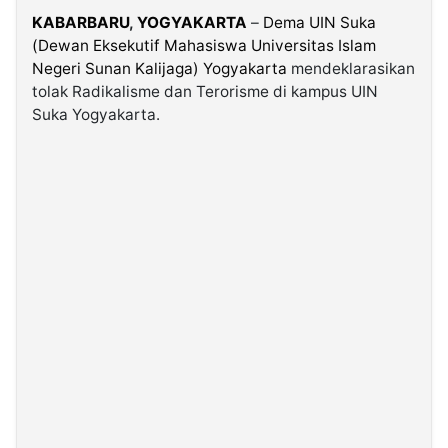
KABARBARU
,
YOGYAKARTA
–
Dema UIN Suka
(Dewan Eksekutif Mahasiswa Universitas Islam
©
Kabarbaru.co
Negeri Sunan Kalijaga) Yogyakarta
mendeklarasikan
-
2026
tolak Radikalisme dan Terorisme di kampus UIN
Suka Yogyakarta.
PT.
Kabarbaru
Media
Holding