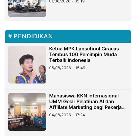
01/08/2026 - 05:19
PENDIDIKAN
Ketua MPK Labschool Ciracas
Tembus 100 Pemimpin Muda
Terbaik Indonesia
05/08/2026 - 15:49
Mahasiswa KKN Internasional
UMM Gelar Pelatihan AI dan
Affiliate Marketing bagi Pekerja
Migran Indonesia di Taiwan
04/08/2026 - 17:24