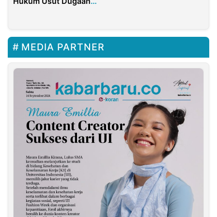
Hukum Usut Dugaan
Penambangan Emas
Penggelapan Rp 8
Ilegal Dusun Malempa
Miliar oleh Mantan Wali
bertemu Kajari Tolitoli
Kota Sorong
MEDIA PARTNER