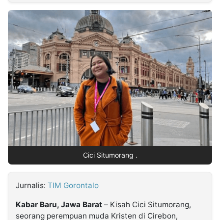
MULTIMEDIA
INDONESIA
Partner
Insight
Suara
Lens
Daily
Jalan
Idealita
Kita
Dinamikapost.com
Radar
Seedbacklink
NTB
Time
IDN
Jogja
Rakyat
News
Notice
Baru
Follow
Kabarbaru
Cici Situmorang .
Jurnalis:
TIM Gorontalo
Kabar Baru, Jawa Barat
– Kisah Cici Situmorang,
seorang perempuan muda Kristen di Cirebon,