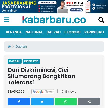
BERANDA
NASIONAL
DAERAH
EKONOMI
PARIWISATA
Informasi
KabarbaruTV
Kirim
Tentang
Daerah
Iklan
Berita
Kami
DAERAH
INSPIRATIF
Berita
Dari Diskriminasi, Cici
Nasional
International
Olahraga
Entertainment
Daerah
Pariwisata
Kuliner
Kolom
Situmorang Bangkitkan
Toleransi
Network
31/05/2025
|
|
8
views
PT
TREETAN