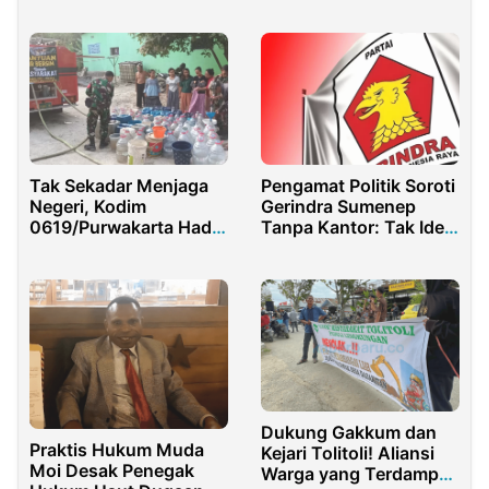
Minimnya Fasilitas
Diduga Mengalir ke
Ramah Anak
Ketua Gerindra Sumut
Tak Sekadar Menjaga
Pengamat Politik Soroti
Negeri, Kodim
Gerindra Sumenep
0619/Purwakarta Hadir
Tanpa Kantor: Tak Ideal
Saat Warga Kesulitan
bagi Partai Penguasa
Air
Dukung Gakkum dan
Praktis Hukum Muda
Kejari Tolitoli! Aliansi
Moi Desak Penegak
Warga yang Terdampak