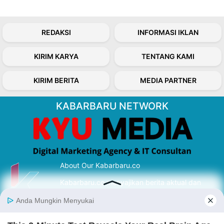
REDAKSI
INFORMASI IKLAN
KIRIM KARYA
TENTANG KAMI
KIRIM BERITA
MEDIA PARTNER
KABARBARU NETWORK
About Our Kabarbaru.co
Kabarbaru.co menyajikan berita aktual dan
inspiratif dari sudut pandang berbaik sangka
serta terverifikasi dari sumber yang tepat.