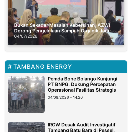
Bukan Sekadar Masalah Kebersihan, AZWI
Dorong Pengelolaan Sampah Organik Jadi
Solusi Krisis Iklim
04/07/2026
TAMBANG ENERGY
Pemda Bone Bolango Kunjungi
PT BNPG, Dukung Percepatan
Operasional Fasilitas Strategis
04/08/2026 - 14:20
IRGW Desak Audit Investigatif
Tambang Batu Bara di Pessel,