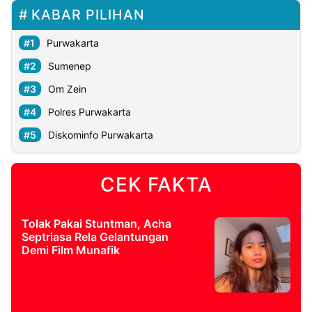
KABAR PILIHAN
Purwakarta
Sumenep
Om Zein
Polres Purwakarta
Diskominfo Purwakarta
CEK FAKTA
Tolak Pakai Stuntman, Acha
Septriasa Rela Gelantungan
Demi Film Munafik