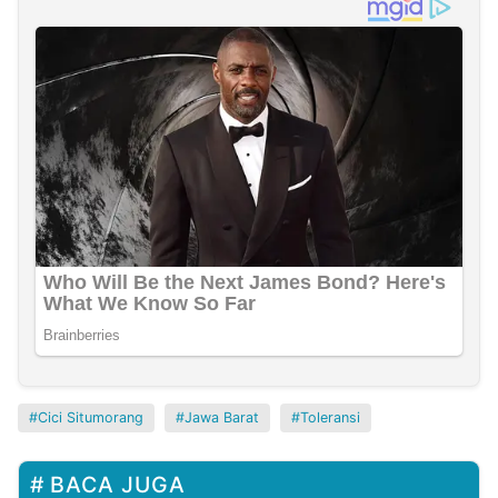
Cici Situmorang
Jawa Barat
Toleransi
BACA JUGA