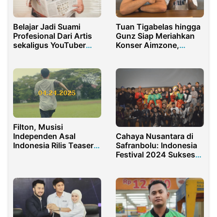
Belajar Jadi Suami
Tuan Tigabelas hingga
Profesional Dari Artis
Gunz Siap Meriahkan
sekaligus YouTuber
Konser Aimzone,
Denny Sumargo
Malam Hip-Hop Penuh
Kejutan di Aimas Hotel
Filton, Musisi
Independen Asal
Cahaya Nusantara di
Indonesia Rilis Teaser
Safranbolu: Indonesia
Lagu Utama “A Rare
Festival 2024 Sukses
Fortune” dari EP
Digelar
Terbarunya