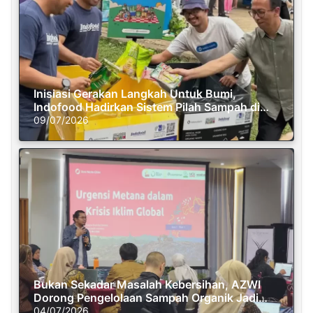
Inisiasi Gerakan Langkah Untuk Bumi,
Indofood Hadirkan Sistem Pilah Sampah di
Semasa Piknik
09/07/2026
Bukan Sekadar Masalah Kebersihan, AZWI
Dorong Pengelolaan Sampah Organik Jadi
Solusi Krisis Iklim
04/07/2026