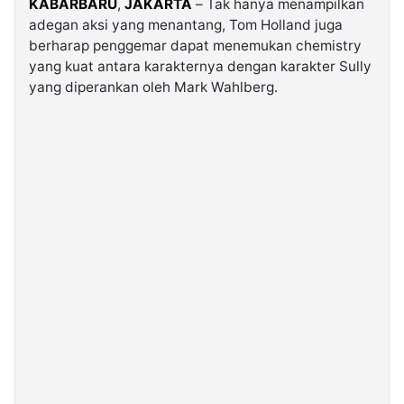
KABARBARU
,
JAKARTA
– Tak hanya menampilkan
adegan aksi yang menantang, Tom Holland juga
berharap penggemar dapat menemukan chemistry
©
Kabarbaru.co
yang kuat antara karakternya dengan karakter Sully
-
2026
yang diperankan oleh Mark Wahlberg.
PT.
Kabarbaru
Media
Holding