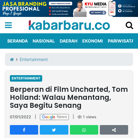
BERANDA
NASIONAL
DAERAH
EKONOMI
PARIWISATA
Informasi
KabarbaruTV
Kirim
Tentang
Entertainment
Iklan
Berita
Kami
ENTERTAINMENT
Berita
Berperan di Film Uncharted, Tom
Nasional
International
Olahraga
Entertainment
Daerah
Pariwisata
Kuliner
Kolom
Holland: Walau Menantang,
Saya Begitu Senang
Network
07/01/2022
|
|
1
views
PT
TREETAN