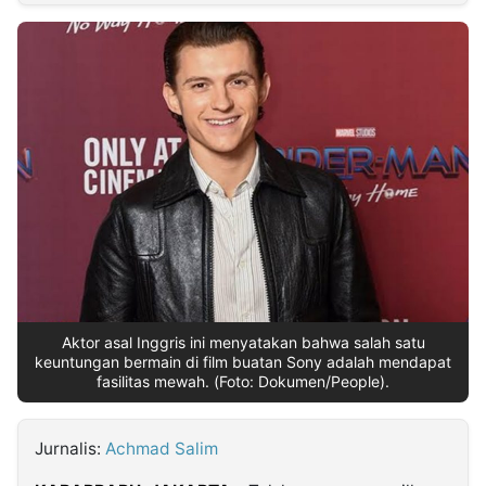
MULTIMEDIA
INDONESIA
Partner
Insight
Suara
Lens
Daily
Jalan
Idealita
Kita
Dinamikapost.com
Radar
Seedbacklink
NTB
Time
IDN
Jogja
Rakyat
News
Notice
Baru
Follow
Kabarbaru
Aktor asal Inggris ini menyatakan bahwa salah satu
keuntungan bermain di film buatan Sony adalah mendapat
fasilitas mewah. (Foto: Dokumen/People).
Jurnalis:
Achmad Salim