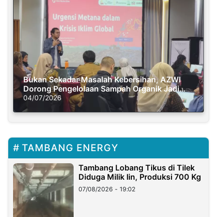
Bukan Sekadar Masalah Kebersihan, AZWI
Dorong Pengelolaan Sampah Organik Jadi
Solusi Krisis Iklim
04/07/2026
TAMBANG ENERGY
Tambang Lobang Tikus di Tilek
Diduga Milik Iin, Produksi 700 Kg
07/08/2026 - 19:02