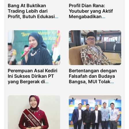
Bang At Buktikan
Profil Dian Rana:
Trading Lebih dari
Youtuber yang Aktif
Profit, Butuh Edukasi
Mengabadikan
Disiplin
Pembangunan Ibu Kota
Nusantara
Perempuan Asal Kediri
Bertentangan dengan
Ini Sukses Dirikan PT
Falsafah dan Budaya
yang Bergerak di
Bangsa, MUI Tolak
Bidang WO/EO Dan MC
Konser Coldplay
Profesional