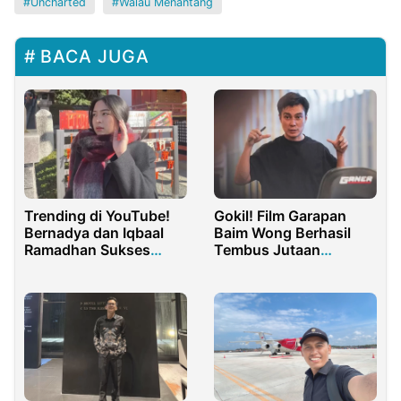
Uncharted
Walau Menantang
BACA JUGA
Trending di YouTube!
Gokil! Film Garapan
Bernadya dan Iqbaal
Baim Wong Berhasil
Ramadhan Sukses
Tembus Jutaan
Bikin Baper
Penonton