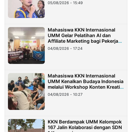
05/08/2026 - 15:49
Mahasiswa KKN Internasional
UMM Gelar Pelatihan AI dan
Affiliate Marketing bagi Pekerja
Migran Indonesia di Taiwan
04/08/2026 - 17:24
Mahasiswa KKN Internasional
UMM Kenalkan Budaya Indonesia
melalui Workshop Konten Kreatif
di Taiwan
04/08/2026 - 10:27
KKN Berdampak UMM Kelompok
167 Jalin Kolaborasi dengan SDN