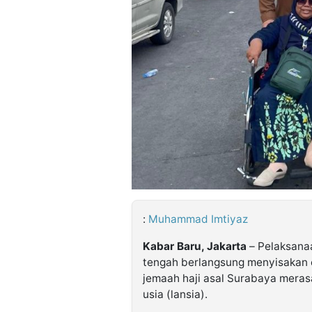
©
Kabarbaru.co
-
2026
PT.
Kabarbaru
Media
Holding
:
Muhammad Imtiyaz
Kabar Baru, Jakarta
– Pelaksana
tengah berlangsung menyisakan c
jemaah haji asal Surabaya merasa
usia (lansia).