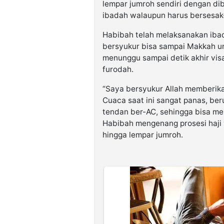
lempar jumroh sendiri dengan di
ibadah walaupun harus bersesak
Habibah telah melaksanakan ibada
bersyukur bisa sampai Makkah un
menunggu sampai detik akhir vis
furodah.
“Saya bersyukur Allah memberik
Cuaca saat ini sangat panas, ber
tendan ber-AC, sehingga bisa mel
Habibah mengenang prosesi haji 
hingga lempar jumroh.