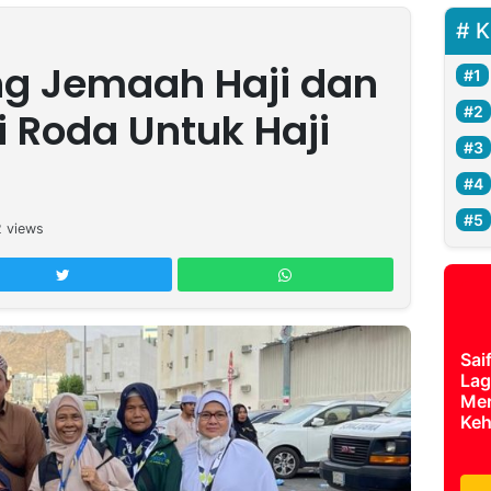
K
ng Jemaah Haji dan
si Roda Untuk Haji
2
views
Sai
Lag
Mer
Keh