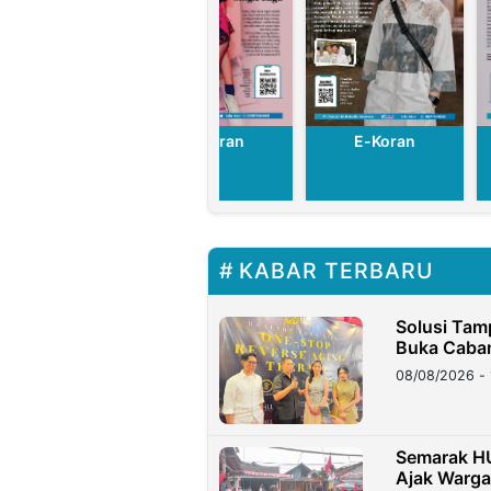
E-Koran
E-Koran
E-Koran
KABAR TERBARU
Solusi Tam
Buka Caban
08/08/2026 - 
Semarak HU
Ajak Warg