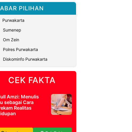
ABAR PILIHAN
Purwakarta
Sumenep
Om Zein
Polres Purwakarta
Diskominfo Purwakarta
CEK FAKTA
full Amzi: Menulis
u sebagai Cara
ekam Realitas
idupan