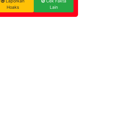
Laporkan
Cek Fakta
Hoaks
Lain