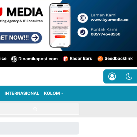
tice
Radar Baru
Seedbacklink
Dinamikapost.com
INTERNASIONAL
KOLOM