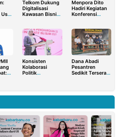
m:
Telkom Dukung
Menpora Dito
Digitalisasi
Hadiri Kegiatan
l Usut
Kawasan Bisnis
Konferensi
al
Mangga Dua
Alumni Connect
ayana
Square melalui
2023 oleh PPI
Ekosistem
Dunia
IndiBiz
MII
Konsisten
Dana Abadi
bang
Kolaborasi
Pesantren
at:
Politik
Sedikit Terserap,
erius
Perempuan,
Sebagian Besar
Estetika Raih
Parkir di
dan
Penghargaan
Kemenkeu
Hiapolo
n
Filantropi
Indonesia