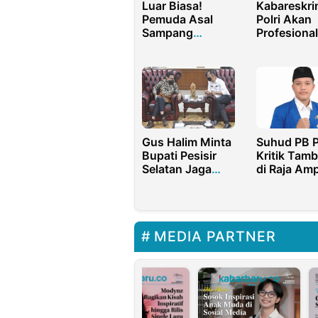
Luar Biasa!
Kabareskri
Pemuda Asal
Polri Akan
Sampang
Profesiona
Madura Terpilih
Laporan So
Jadi Koordinator
Denny Indr
Pusat BEMNUS
2022-2023
Gus Halim Minta
Suhud PB P
Bupati Pesisir
Kritik Tam
Selatan Jaga
di Raja Amp
Kerukunan
Ancaman S
Warga
terhadap
Transmigran
Ekosistem 
Hukum
MEDIA PARTNER
Lingkunga