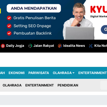
Daily Jogja
Jalan Rakyat
Idealita News
Kita No
RAH
EKONOMI
PARIWISATA
OLAHRAGA
ENTERTAINMENT
OLAHRAGA
ENTERTAINMENT
PENDIDIKAN