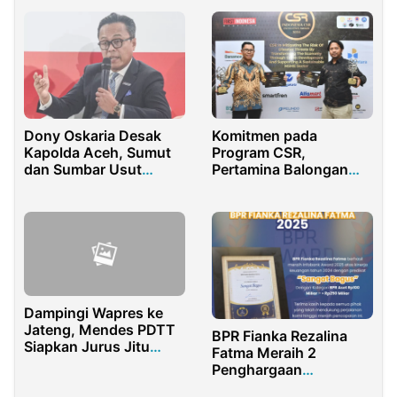
Kualanamu Oleh Warga
Sipil
Dony Oskaria Desak
Komitmen pada
Kapolda Aceh, Sumut
Program CSR,
dan Sumbar Usut
Pertamina Balongan
Tuntas Perusakan
Borong 5 Penghargaan
Hutan Liar
pada Ajang ICEA 2024
Dampingi Wapres ke
Jateng, Mendes PDTT
BPR Fianka Rezalina
Siapkan Jurus Jitu
Fatma Meraih 2
Tuntaskan Kemiskinan
Penghargaan
Ekstrem
Bergengsi Pada Event