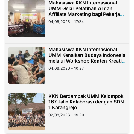
Mahasiswa KKN Internasional
UMM Gelar Pelatihan AI dan
Affiliate Marketing bagi Pekerja
Migran Indonesia di Taiwan
04/08/2026 - 17:24
Mahasiswa KKN Internasional
UMM Kenalkan Budaya Indonesia
melalui Workshop Konten Kreatif
di Taiwan
04/08/2026 - 10:27
KKN Berdampak UMM Kelompok
167 Jalin Kolaborasi dengan SDN
1 Karangrejo
02/08/2026 - 19:20