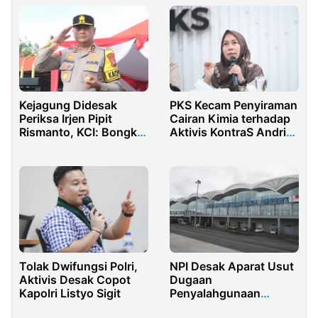
Kejagung Didesak
PKS Kecam Penyiraman
Periksa Irjen Pipit
Cairan Kimia terhadap
Rismanto, KCI: Bongkar
Aktivis KontraS Andrie
Jaringan Beking Kasus
Yunus, Desak Usut
Tambang Aseng
Tuntas
Tolak Dwifungsi Polri,
NPI Desak Aparat Usut
Aktivis Desak Copot
Dugaan
Kapolri Listyo Sigit
Penyalahgunaan
Fasilitas Bandara