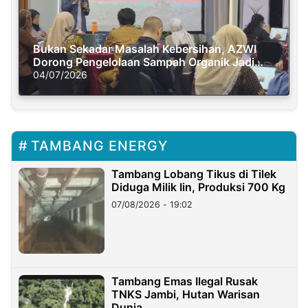
Bukan Sekadar Masalah Kebersihan, AZWI
Dorong Pengelolaan Sampah Organik Jadi
Solusi Krisis Iklim
04/07/2026
TAMBANG ENERGY
Tambang Lobang Tikus di Tilek
Diduga Milik Iin, Produksi 700 Kg
07/08/2026 - 19:02
Tambang Emas Ilegal Rusak
TNKS Jambi, Hutan Warisan
Dunia