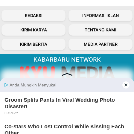
REDAKSI
INFORMASI IKLAN
KIRIM KARYA
TENTANG KAMI
KIRIM BERITA
MEDIA PARTNER
KABARBARU NETWORK
About Our Kabarbaru.co
Kabarbaru.co menyajikan berita aktual dan
inspiratif dari sudut pandang berbaik sangka
serta terverifikasi dari sumber yang tepat.
Follow Kabarbaru