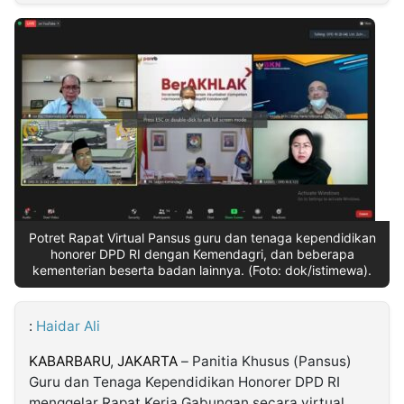
MULTIMEDIA
INDONESIA
Partner
Insight
Suara
Lens
Daily
Jalan
Idealita
Kita
Dinamikapost.com
Radar
Seedbacklink
NTB
Time
IDN
Jogja
Rakyat
News
Notice
Baru
Follow
Kabarbaru
Potret Rapat Virtual Pansus guru dan tenaga kependidikan
honorer DPD RI dengan Kemendagri, dan beberapa
kementerian beserta badan lainnya. (Foto: dok/istimewa).
:
Haidar Ali
KABARBARU
,
JAKARTA
– Panitia Khusus (Pansus)
Guru dan Tenaga Kependidikan Honorer DPD RI
menggelar Rapat Kerja Gabungan secara virtual