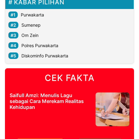
KABAR PILIHAN
Purwakarta
Sumenep
Om Zein
Polres Purwakarta
Diskominfo Purwakarta
CEK FAKTA
Saifull Amzi: Menulis Lagu
sebagai Cara Merekam Realitas
Kehidupan