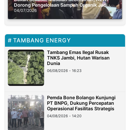
Dorong Pengelolaan Sampah Organik Jadi
Solusi Krisis Iklim
04/07/2026
TAMBANG ENERGY
Tambang Emas Ilegal Rusak
TNKS Jambi, Hutan Warisan
Dunia
06/08/2026 - 16:23
Pemda Bone Bolango Kunjungi
PT BNPG, Dukung Percepatan
Operasional Fasilitas Strategis
04/08/2026 - 14:20