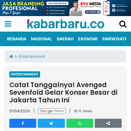
BERANDA
NASIONAL
DAERAH
EKONOMI
PARIWISATA
Informasi
KabarbaruTV
Kirim
Tentang
Entertainment
Iklan
Berita
Kami
ENTERTAINMENT
Berita
Catat Tanggalnya! Avenged
Nasional
International
Olahraga
Entertainment
Daerah
Pariwisata
Kuliner
Kolom
Sevenfold Gelar Konser Besar di
Jakarta Tahun Ini
Network
01/04/2026
|
|
6
views
PT
TREETAN