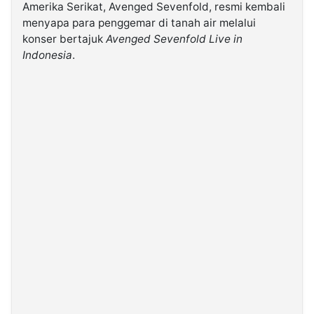
Amerika Serikat, Avenged Sevenfold, resmi kembali
menyapa para penggemar di tanah air melalui
©
konser bertajuk
Avenged Sevenfold Live in
Kabarbaru.co
-
Indonesia
.
2026
PT.
Kabarbaru
Media
Holding