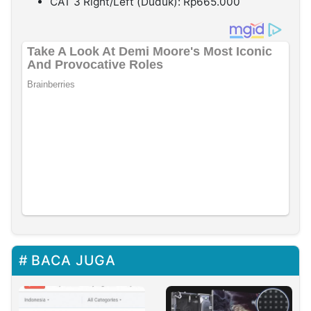
CAT 3 Right/Left (Duduk): Rp665.000
BACA JUGA