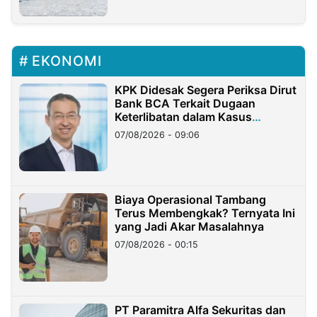
EKONOMI
KPK Didesak Segera Periksa Dirut
Bank BCA Terkait Dugaan
Keterlibatan dalam Kasus
Hilangnya Dana Nasabah Rp2,58
07/08/2026 - 09:06
Miliar
Biaya Operasional Tambang
Terus Membengkak? Ternyata Ini
yang Jadi Akar Masalahnya
07/08/2026 - 00:15
PT Paramitra Alfa Sekuritas dan