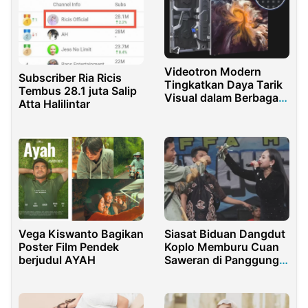
Videotron Modern
Subscriber Ria Ricis
Tingkatkan Daya Tarik
Tembus 28.1 juta Salip
Visual dalam Berbagai
Atta Halilintar
Acara Hiburan
Vega Kiswanto Bagikan
Siasat Biduan Dangdut
Poster Film Pendek
Koplo Memburu Cuan
berjudul AYAH
Saweran di Panggung
Hajatan