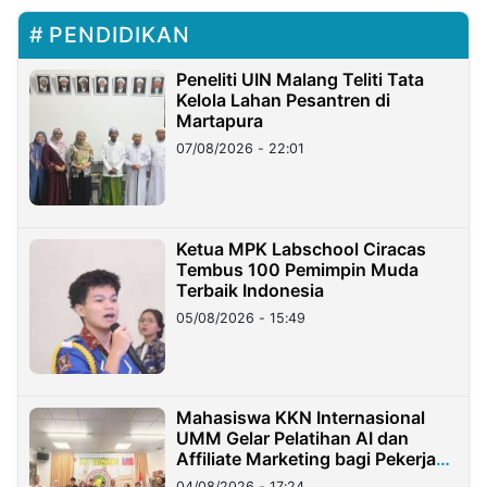
PENDIDIKAN
Peneliti UIN Malang Teliti Tata
Kelola Lahan Pesantren di
Martapura
07/08/2026 - 22:01
Ketua MPK Labschool Ciracas
Tembus 100 Pemimpin Muda
Terbaik Indonesia
05/08/2026 - 15:49
Mahasiswa KKN Internasional
UMM Gelar Pelatihan AI dan
Affiliate Marketing bagi Pekerja
Migran Indonesia di Taiwan
04/08/2026 - 17:24