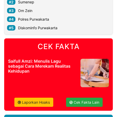
Sumenep
Om Zein
Polres Purwakarta
Diskominfo Purwakarta
CEK FAKTA
Saifull Amzi: Menulis Lagu
sebagai Cara Merekam Realitas
Kehidupan
Laporkan Hoaks
Cek Fakta Lain