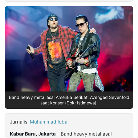
MULTIMEDIA
INDONESIA
Partner
Insight
Suara
Lens
Daily
Jalan
Idealita
Kita
Radar
Seedbacklink
NTB
Time
IDN
Jogja
Rakyat
News
Notice
Baru
Follow
Kabarbaru
Band heavy metal asal Amerika Serikat, Avenged Sevenfold
saat konser (Dok: Istimewa).
Jurnalis:
Muhammad Iqbal
Kabar Baru, Jakarta
– Band heavy metal asal