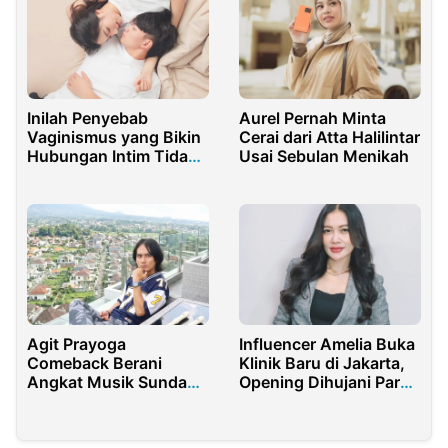
Inilah Penyebab
Aurel Pernah Minta
Vaginismus yang Bikin
Cerai dari Atta Halilintar
Hubungan Intim Tidak
Usai Sebulan Menikah
Nyaman
Agit Prayoga
Influencer Amelia Buka
Comeback Berani
Klinik Baru di Jakarta,
Angkat Musik Sunda
Opening Dihujani Para
Lewat Lalakon Cinta
Tokoh dan Seleb