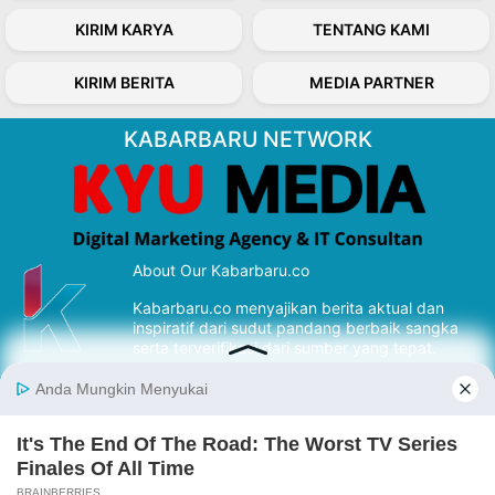
KIRIM KARYA
TENTANG KAMI
KIRIM BERITA
MEDIA PARTNER
KABARBARU NETWORK
About Our Kabarbaru.co
Kabarbaru.co menyajikan berita aktual dan
inspiratif dari sudut pandang berbaik sangka
serta terverifikasi dari sumber yang tepat.
Follow Kabarbaru