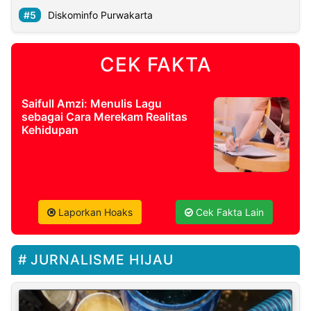
Diskominfo Purwakarta
CEK FAKTA
Saifull Amzi: Menulis Lagu
sebagai Cara Merekam Realitas
Kehidupan
Laporkan Hoaks
Cek Fakta Lain
JURNALISME HIJAU