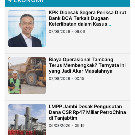
EKONOMI
KPK Didesak Segera Periksa Dirut
Bank BCA Terkait Dugaan
Keterlibatan dalam Kasus
Hilangnya Dana Nasabah Rp2,58
07/08/2026 - 09:06
Miliar
Biaya Operasional Tambang
Terus Membengkak? Ternyata Ini
yang Jadi Akar Masalahnya
07/08/2026 - 00:15
LMPP Jambi Desak Pengusutan
Dana CSR Rp47 Miliar PetroChina
di Tanjabtim
06/08/2026 - 09:19