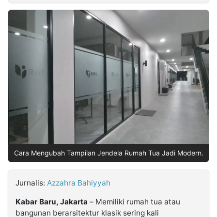
MULTIMEDIA
INDONESIA
Partner
Insight
Suara
Lens
Daily
Jalan
Idealita
Kita
Dinamikapost.com
Radar
Seedbacklink
NTB
Time
IDN
Jogja
Rakyat
News
Notice
Baru
Follow
Kabarbaru
Cara Mengubah Tampilan Jendela Rumah Tua Jadi Modern.
Jurnalis:
Azzahra Bahiyyah
Kabar Baru, Jakarta
– Memiliki rumah tua atau
bangunan berarsitektur klasik sering kali