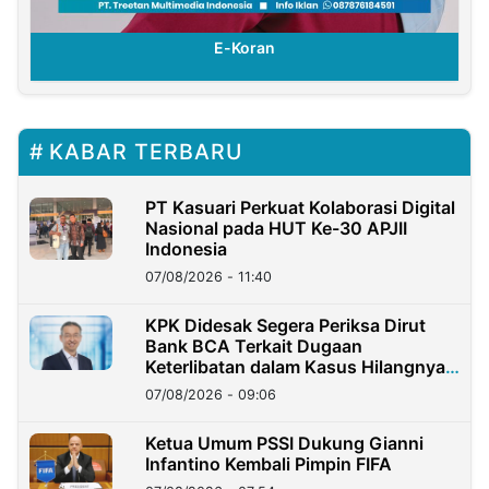
E-Koran
KABAR TERBARU
PT Kasuari Perkuat Kolaborasi Digital
Nasional pada HUT Ke-30 APJII
Indonesia
07/08/2026 - 11:40
KPK Didesak Segera Periksa Dirut
Bank BCA Terkait Dugaan
Keterlibatan dalam Kasus Hilangnya
Dana Nasabah Rp2,58 Miliar
07/08/2026 - 09:06
Ketua Umum PSSI Dukung Gianni
Infantino Kembali Pimpin FIFA