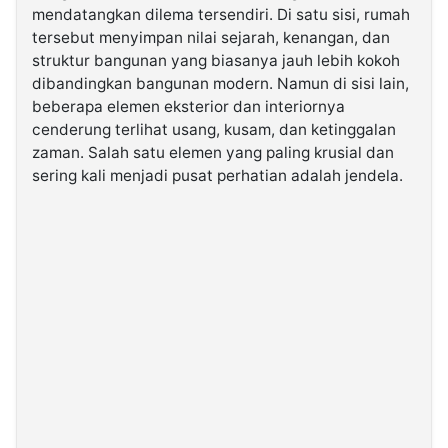
mendatangkan dilema tersendiri. Di satu sisi, rumah
tersebut menyimpan nilai sejarah, kenangan, dan
©
struktur bangunan yang biasanya jauh lebih kokoh
Kabarbaru.co
-
dibandingkan bangunan modern. Namun di sisi lain,
2026
beberapa elemen eksterior dan interiornya
cenderung terlihat usang, kusam, dan ketinggalan
PT.
zaman. Salah satu elemen yang paling krusial dan
Kabarbaru
Media
sering kali menjadi pusat perhatian adalah jendela.
Holding