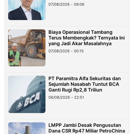
Hilangnya Dana Nasabah Rp2,58
07/08/2026 - 09:06
Miliar
Biaya Operasional Tambang
Terus Membengkak? Ternyata Ini
yang Jadi Akar Masalahnya
07/08/2026 - 00:15
PT Paramitra Alfa Sekuritas dan
Sejumlah Nasabah Tuntut BCA
Ganti Rugi Rp2,8 Triliun
06/08/2026 - 22:51
LMPP Jambi Desak Pengusutan
Dana CSR Rp47 Miliar PetroChina