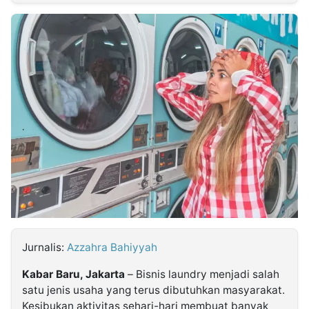
MULTIMEDIA
INDONESIA
Partner
Insight
Suara
Lens
Daily
Jalan
Idealita
Kita
Dinamikapost.com
Radar
Seedbacklink
NTB
Time
IDN
Jogja
Rakyat
News
Notice
Baru
Follow
Kabarbaru
Jurnalis:
Azzahra Bahiyyah
Kabar Baru, Jakarta
– Bisnis laundry menjadi salah
satu jenis usaha yang terus dibutuhkan masyarakat.
Kesibukan aktivitas sehari-hari membuat banyak