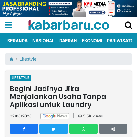
BERANDA
NASIONAL
DAERAH
EKONOMI
PARIWISATA
Informasi
KabarbaruTV
Kirim
Tentang
Lifestyle
Iklan
Berita
Kami
LIFESTYLE
Berita
Begini Jadinya Jika
Nasional
International
Olahraga
Entertainment
Daerah
Pariwisata
Kuliner
Kolom
Menjalankan Usaha Tanpa
Aplikasi untuk Laundry
Network
09/06/2026
|
|
5.5K
views
PT
TREETAN