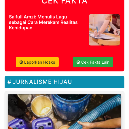
CEK FAKTA
Saifull Amzi: Menulis Lagu
sebagai Cara Merekam Realitas
Kehidupan
Laporkan Hoaks
Cek Fakta Lain
JURNALISME HIJAU