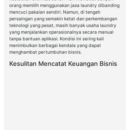
orang memilih menggunakan jasa laundry dibanding
mencuci pakaian sendiri. Namun, di tengah
©
Kabarbaru.co
persaingan yang semakin ketat dan perkembangan
-
teknologi yang pesat, masih banyak usaha laundry
2026
yang menjalankan operasionalnya secara manual
tanpa bantuan aplikasi. Kondisi ini sering kali
PT.
menimbulkan berbagai kendala yang dapat
Kabarbaru
Media
menghambat pertumbuhan bisnis.
Holding
Kesulitan Mencatat Keuangan Bisnis