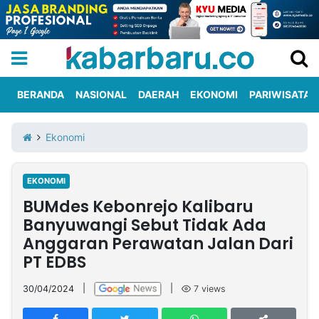
BERANDA
NASIONAL
DAERAH
EKONOMI
PARIWISATA
Informasi
KabarbaruTV
Kirim
Tentang
Ekonomi
Iklan
Berita
Kami
EKONOMI
Berita
BUMdes Kebonrejo Kalibaru
Nasional
International
Olahraga
Entertainment
Daerah
Pariwisata
Kuliner
Kolom
Banyuwangi Sebut Tidak Ada
Anggaran Perawatan Jalan Dari
PT EDBS
Network
30/04/2024
|
|
7
views
PT
TREETAN