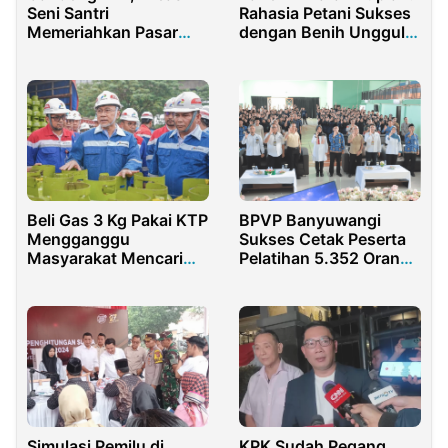
Seni Santri
Rahasia Petani Sukses
Memeriahkan Pasar
dengan Benih Unggul
Rakyat Ansor Gresik
dan Teknologi
Beli Gas 3 Kg Pakai KTP
BPVP Banyuwangi
Mengganggu
Sukses Cetak Peserta
Masyarakat Mencari
Pelatihan 5.352 Orang
Nafkah Keluarga
di Tahun 2024
Simulasi Pemilu di
KPK Sudah Pegang