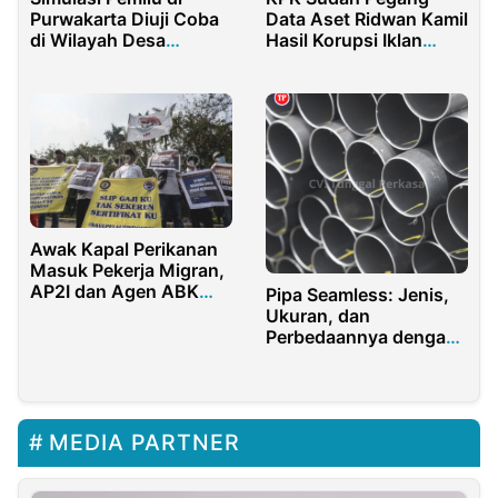
Purwakarta Diuji Coba
Data Aset Ridwan Kamil
di Wilayah Desa
Hasil Korupsi Iklan
Cijantung, Ini
Bank BJB
Penjelasannya
Awak Kapal Perikanan
Masuk Pekerja Migran,
AP2I dan Agen ABK
Pipa Seamless: Jenis,
Keberatan
Ukuran, dan
Perbedaannya dengan
Welded
MEDIA PARTNER