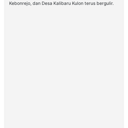
Kebonrejo, dan Desa Kalibaru Kulon terus bergulir.
©
Kabarbaru.co
-
2026
PT.
Kabarbaru
Media
Holding