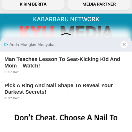
KIRIM BERITA
MEDIA PARTNER
KABARBARU NETWORK
About Our Kabarbaru.co
Kabarbaru.co menyajikan berita aktual dan
inspiratif dari sudut pandang berbaik sangka
serta terverifikasi dari sumber yang tepat.
Follow Kabarbaru