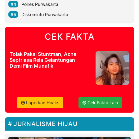
Polres Purwakarta
Diskominfo Purwakarta
CEK FAKTA
Tolak Pakai Stuntman, Acha
Septriasa Rela Gelantungan
Demi Film Munafik
Laporkan Hoaks
Cek Fakta Lain
JURNALISME HIJAU