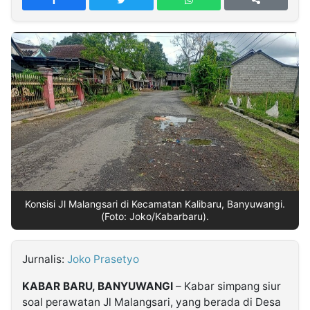
MULTIMEDIA
INDONESIA
Partner
Insight
Suara
Lens
Daily
Jalan
Idealita
Kita
Dinamikapost.com
Radar
Seedbacklink
NTB
Time
IDN
Jogja
Rakyat
News
Notice
Baru
Follow
Kabarbaru
Konsisi Jl Malangsari di Kecamatan Kalibaru, Banyuwangi.
(Foto: Joko/Kabarbaru).
Jurnalis:
Joko Prasetyo
KABAR BARU, BANYUWANGI
– Kabar simpang siur
soal perawatan Jl Malangsari, yang berada di Desa