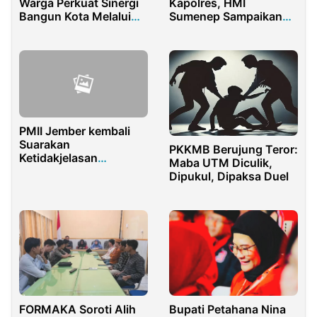
Warga Perkuat Sinergi
Kapolres, HMI
Bangun Kota Melalui
Sumenep Sampaikan
Semangat Persatuan
Soal Perusakan
dan Kepedulian
Lingkungan
PMII Jember kembali
Suarakan
PKKMB Berujung Teror:
Ketidakjelasan
Maba UTM Diculik,
Ranperda RTRW
Dipukul, Dipaksa Duel
FORMAKA Soroti Alih
Bupati Petahana Nina