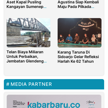
Aset Kapal Pusling
Agustina Siap Kembali
Kangayan Sumenep
Maju Pada Pilkada
Diduga Langgar
Indramayu 2024
Regulasi
Telan Biaya Miliaran
Karang Taruna Di
Untuk Perbaikan,
Sidoarjo Gelar Refleksi
Jembatan Glendeng
Harlah Ke 62 Tahun
Kembali Rusak
MEDIA PARTNER