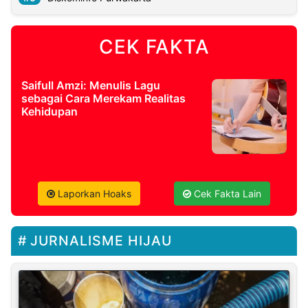
CEK FAKTA
Saifull Amzi: Menulis Lagu
sebagai Cara Merekam Realitas
Kehidupan
Laporkan Hoaks
Cek Fakta Lain
JURNALISME HIJAU