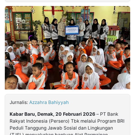
MULTIMEDIA
INDONESIA
Partner
Insight
Suara
Lens
Daily
Jalan
Idealita
Kita
Dinamikapost.com
Radar
Seedbacklink
NTB
Time
IDN
Jogja
Rakyat
News
Notice
Baru
Follow
Kabarbaru
Jurnalis:
Azzahra Bahiyyah
Kabar Baru, Demak, 20 Februari 2026
– PT Bank
Rakyat Indonesia (Persero) Tbk melalui Program BRI
Peduli Tanggung Jawab Sosial dan Lingkungan
(TJSL) menyalurkan bantuan Alat Permainan