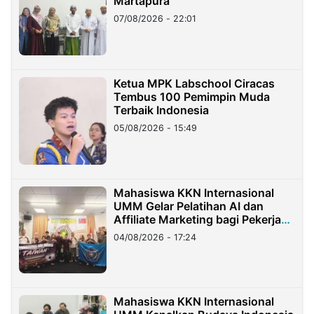
Martapura
07/08/2026 - 22:01
Ketua MPK Labschool Ciracas
Tembus 100 Pemimpin Muda
Terbaik Indonesia
05/08/2026 - 15:49
Mahasiswa KKN Internasional
UMM Gelar Pelatihan AI dan
Affiliate Marketing bagi Pekerja
Migran Indonesia di Taiwan
04/08/2026 - 17:24
Mahasiswa KKN Internasional