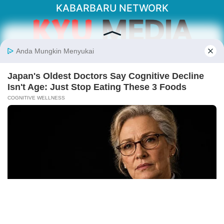
KABARBARU NETWORK
About Our Kabarbaru.co
Kabarbaru.co menyajikan berita aktual dan
inspiratif dari sudut pandang berbaik sangka
serta terverifikasi dari sumber yang tepat.
Follow Kabarbaru
Kabarbaru.co
Copyright © 2026. All rights reserved