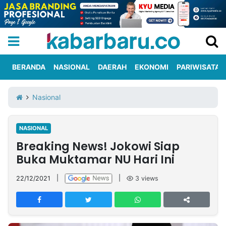
BERANDA
NASIONAL
DAERAH
EKONOMI
PARIWISATA
Informasi
KabarbaruTV
Kirim
Tentang
Nasional
Iklan
Berita
Kami
NASIONAL
Berita
Breaking News! Jokowi Siap
Nasional
International
Olahraga
Entertainment
Daerah
Pariwisata
Kuliner
Kolom
Buka Muktamar NU Hari Ini
22/12/2021
|
|
3
views
Network
PT
TREETAN