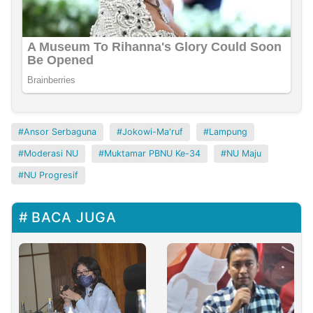
Ansor Serbaguna
Jokowi-Ma'ruf
Lampung
Moderasi NU
Muktamar PBNU Ke-34
NU Maju
NU Progresif
BACA JUGA