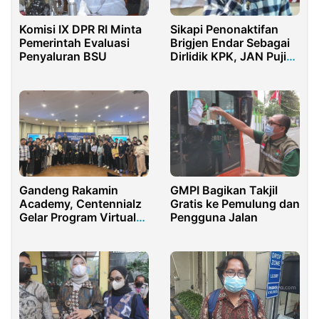
Sikapi Penonaktifan
Komisi IX DPR RI Minta
Brigjen Endar Sebagai
Pemerintah Evaluasi
Dirlidik KPK, JAN Puji
Penyaluran BSU
Komitmen
Pemberantasan
Korupsi Kapolri
Gandeng Rakamin
GMPI Bagikan Takjil
Academy, Centennialz
Gratis ke Pemulung dan
Gelar Program Virtual
Pengguna Jalan
Internship