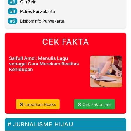
Om Zein
Polres Purwakarta
Diskominfo Purwakarta
CEK FAKTA
Saifull Amzi: Menulis Lagu
sebagai Cara Merekam Realitas
Kehidupan
Laporkan Hoaks
Cek Fakta Lain
JURNALISME HIJAU