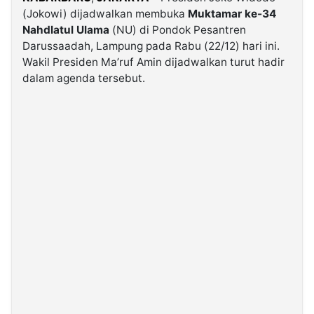
(Jokowi) dijadwalkan membuka
Muktamar ke-34
Nahdlatul Ulama
(NU) di Pondok Pesantren
©
Kabarbaru.co
Darussaadah, Lampung pada Rabu (22/12) hari ini.
-
2026
Wakil Presiden Ma’ruf Amin dijadwalkan turut hadir
dalam agenda tersebut.
PT.
Kabarbaru
Media
Holding