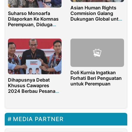
Asian Human Rights
Commision Galang
Suharso Monoarfa
Dukungan Global untuk
Dilaporkan Ke Komnas
Jurnalis Nurhadi
Perempuan, Diduga
Lakukan Kekerasan
Gender
Doli Kurnia Ingatkan
Forhati Beri Penguatan
Dihapusnya Debat
untuk Perempuan
Khusus Cawapres
2024 Berbau Pesanan
Istana
MEDIA PARTNER