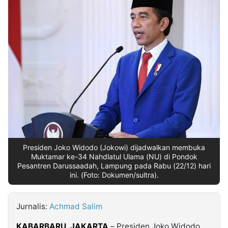
MULTIMEDIA
INDONESIA
Partner
Insight
Suara
Lens
Daily
Jalan
Idealita
Kita
Dinamikapost.com
Radar
Seedbacklink
NTB
Time
IDN
Jogja
Rakyat
News
Notice
Baru
Follow
Kabarbaru
Presiden Joko Widodo (Jokowi) dijadwalkan membuka
Muktamar ke-34 Nahdlatul Ulama (NU) di Pondok
Pesantren Darussaadah, Lampung pada Rabu (22/12) hari
ini. (Foto: Dokumen/sultra).
Jurnalis:
Achmad Salim
KABARBARU
,
JAKARTA
– Presiden Joko Widodo