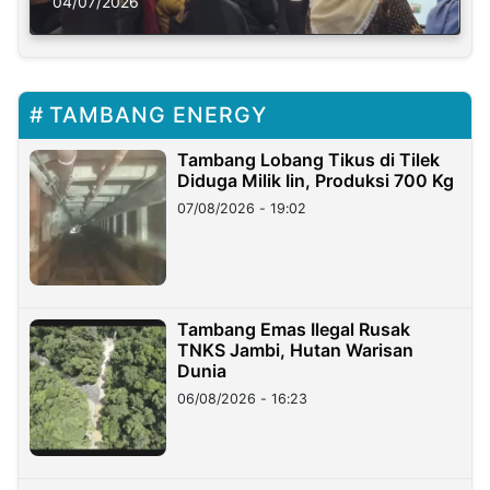
Solusi Krisis Iklim
04/07/2026
TAMBANG ENERGY
Tambang Lobang Tikus di Tilek
Diduga Milik Iin, Produksi 700 Kg
07/08/2026 - 19:02
Tambang Emas Ilegal Rusak
TNKS Jambi, Hutan Warisan
Dunia
06/08/2026 - 16:23