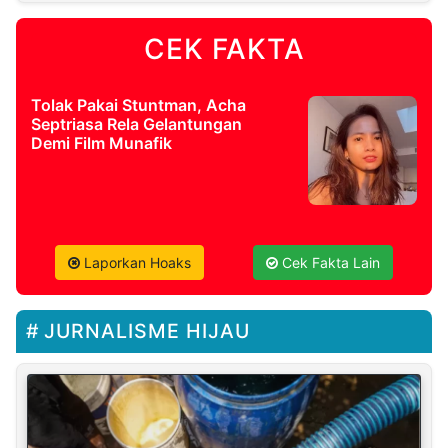
CEK FAKTA
Tolak Pakai Stuntman, Acha
Septriasa Rela Gelantungan
Demi Film Munafik
Laporkan Hoaks
Cek Fakta Lain
JURNALISME HIJAU