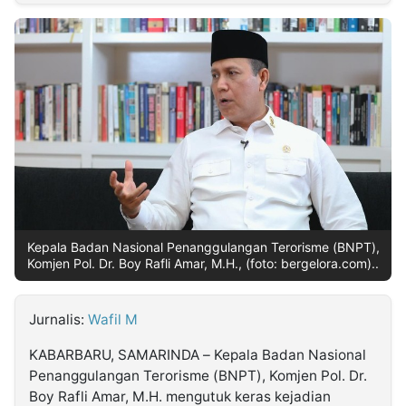
MULTIMEDIA
INDONESIA
Partner
Insight
Suara
Lens
Daily
Jalan
Idealita
Kita
Dinamikapost.com
Radar
Seedbacklink
NTB
Time
IDN
Jogja
Rakyat
News
Notice
Baru
Follow
Kabarbaru
Kepala Badan Nasional Penanggulangan Terorisme (BNPT),
Komjen Pol. Dr. Boy Rafli Amar, M.H., (foto: bergelora.com)..
Jurnalis:
Wafil M
KABARBARU, SAMARINDA – Kepala Badan Nasional
Penanggulangan Terorisme (BNPT), Komjen Pol. Dr.
Boy Rafli Amar, M.H. mengutuk keras kejadian