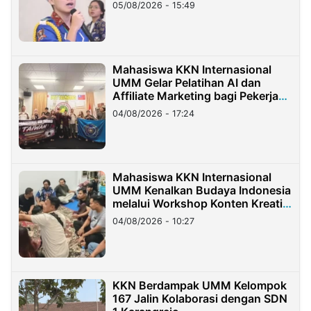
05/08/2026 - 15:49
Mahasiswa KKN Internasional
UMM Gelar Pelatihan AI dan
Affiliate Marketing bagi Pekerja
Migran Indonesia di Taiwan
04/08/2026 - 17:24
Mahasiswa KKN Internasional
UMM Kenalkan Budaya Indonesia
melalui Workshop Konten Kreatif
di Taiwan
04/08/2026 - 10:27
KKN Berdampak UMM Kelompok
167 Jalin Kolaborasi dengan SDN