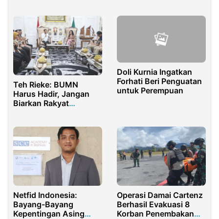
Penanggulangan
Jabatan DPR di MK
Bencana
Doli Kurnia Ingatkan
Forhati Beri Penguatan
Teh Rieke: BUMN
untuk Perempuan
Harus Hadir, Jangan
Biarkan Rakyat
Terlantar di Wilayah
Operasional
Netfid Indonesia:
Operasi Damai Cartenz
Bayang-Bayang
Berhasil Evakuasi 8
Kepentingan Asing
Korban Penembakan