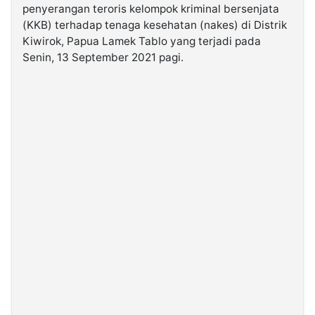
penyerangan teroris kelompok kriminal bersenjata
(KKB) terhadap tenaga kesehatan (nakes) di Distrik
©
Kiwirok, Papua Lamek Tablo yang terjadi pada
Kabarbaru.co
-
Senin, 13 September 2021 pagi.
2026
PT.
Kabarbaru
Media
Holding